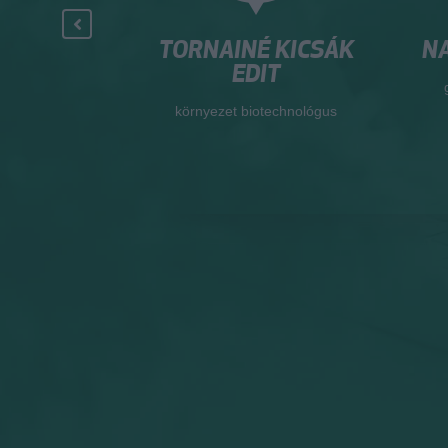
R. BACSÓ
TORNAINÉ KICSÁK
NA
RIA
EDIT
Élményközpont
környezet biotechnológus
ője