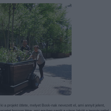
i a projekt ötlete, melyet Bosk-nak nevezett el, ami annyit jelent,
yezetet hozzon létre, ami egyben segíti a város lakóit a természettel