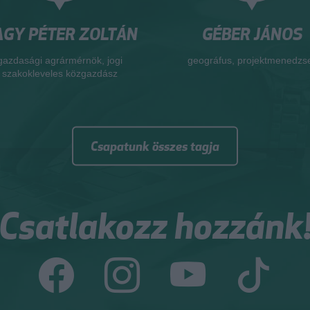
GY PÉTER ZOLTÁN
GÉBER JÁNOS
gazdasági agrármérnök, jogi
geográfus, projektmenedzs
szakokleveles közgazdász
Csapatunk összes tagja
Csatlakozz hozzánk