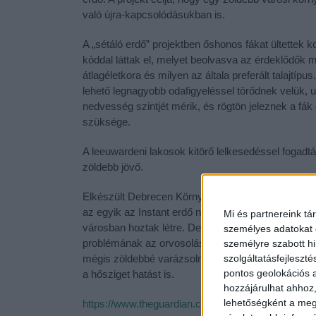
való újra-kapcsolódásukban is.
A „sétáló erdő” projektben őshonos fákat ültettek 
kóddal láttak el, melyet beolvasva az érdeklődők m
átlagéletkora és milyen az általa preferált talajtíp
lehető legnagyobb odafigyeléssel törődnek velük, u
nedvesség szintjét mérik, és rögtön jeleznek a fá
szüksége.
A leeuwardeni lakosok kitörő lelkesedéssel fogadtá
zöldebb jövő.
Elkészült Debrecen Környezetvédelmi Programja, 
az egyik az Instant erdő nevet kapta. Az Instant er
Mi és partnereink tá
városban hoztak létre. Debrecenben számos helyen
személyes adatokat d
problémának az orvosolására született meg az ötle
személyre szabott h
mégis zöldebbé varázsolni az erre amúgy alkalmatla
szolgáltatásfejleszté
pontos geolokációs a
a hősziget hatást is.
hozzájárulhat ahhoz,
lehetőségként a megf
https://www.theguardian.com/environment/2022/aug