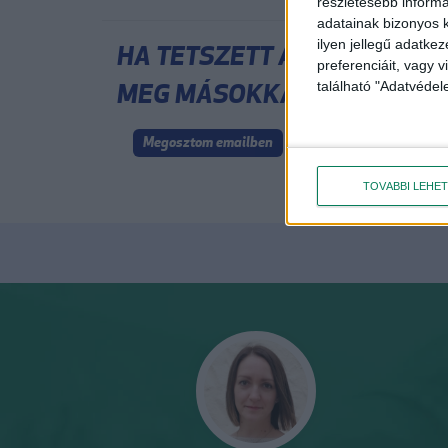
részletesebb informác
adatainak bizonyos k
ilyen jellegű adatke
HA TETSZETT A CIKK, OSZD
preferenciáit, vagy v
MEG MÁSOKKAL IS!
található "Adatvéde
Megosztom emailben
TOVÁBBI LEHE