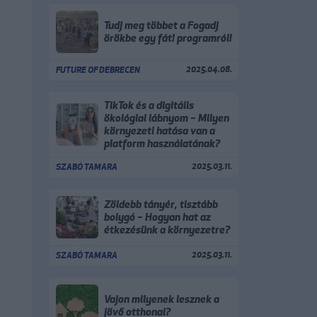
Tudj meg többet a Fogadj
örökbe egy fát! programról!
2025.04.08.
FUTURE OF DEBRECEN
TikTok és a digitális
ökológiai lábnyom – Milyen
környezeti hatása van a
platform használatának?
2025.03.11.
SZABÓ TAMARA
Zöldebb tányér, tisztább
bolygó – Hogyan hat az
étkezésünk a környezetre?
2025.03.11.
SZABÓ TAMARA
Vajon milyenek lesznek a
jövő otthonai?