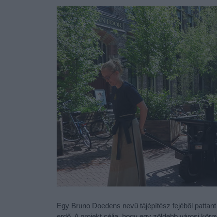
Egy Bruno Doedens nevű tájépítész fejéből pattant k
erdő. A projekt célja, hogy egy zöldebb városi körn