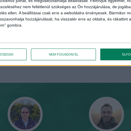
iókhoz juthat, és megváltoztathatja beállításait.
Felhívjuk figyelmét, 
ezeléséhez nem feltétlenül szükséges az Ön hozzájárulása, de jogában 
zelés ellen. A beállításai csak erre a weboldalra érvényesek. Bármikor m
VAGY OLVASS TOVÁBB EBBEN A
isszavonhatja hozzájárulását, ha visszatér erre az oldalra, és rákattint a
KATEGÓRIÁBAN!
lem" gombra.
A VILÁGBAN HALLOTTAM
ÉLETMINŐSÉG ÉS KÖRNYEZETVÉDELEM
TŐSÉGEK
NEM FOGADOM EL
ELF