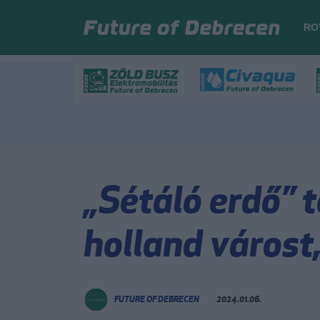
RO
„Sétáló erdő” 
holland várost
FUTURE OF DEBRECEN
2024.01.06.