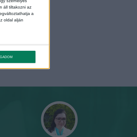
hogy személyes
áll tiltakozni az
egváltoztathatja a
z oldal alján
OGADOM