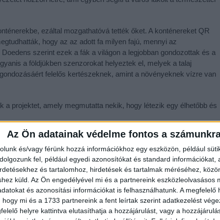
konténerekbe, ezáltal mozgathatóvá tették őket. A konténereket QR
egtudhatták, hogy az az adott fa milyen fajú, mennyi az
us. Doedens szerint ezek a fák a világon a legjobban gondozottak és a
gyanis a földjükben szenzorokat helyeztek el, melyek a talaj
k gondozásáért felelős kertészeknek, amint a növényeknek vízre van
k a projektet, amely megmutatta nekik, hogy létezik egy élhetőbb és
Az Ön adatainak védelme fontos a számunkr
a Zöld Kódex, amely 50 intézkedést határozott meg, melyek közül
dő hasonló elképzelés alapján született, mint, amit a Holland
rolunk és/vagy férünk hozzá információkhoz egy eszközön, például süti
 nem tudnak fákat ültetni a közműhálózat miatt, ennek a
olgozunk fel, például egyedi azonosítókat és standard információkat,
t, miszerint dézsába ültetett, mozgatható növényekkel kellene
irdetésekhez és tartalomhoz, hirdetések és tartalmak méréséhez, kö
n területeket. Az Instant erdő amellett, hogy árnyékot ad, csökkenti
shez küld.
Az Ön engedélyével mi és a partnereink eszközleolvasásos m
datokat és azonosítási információkat is felhasználhatunk. A megfelelő h
 hogy mi és a 1733 partnereink a fent leírtak szerint adatkezelést vég
elelő helyre kattintva elutasíthatja a hozzájárulást, vagy a hozzájárul
/04/walking-forest-of-1000-trees-transforms-dutch-city-aoe