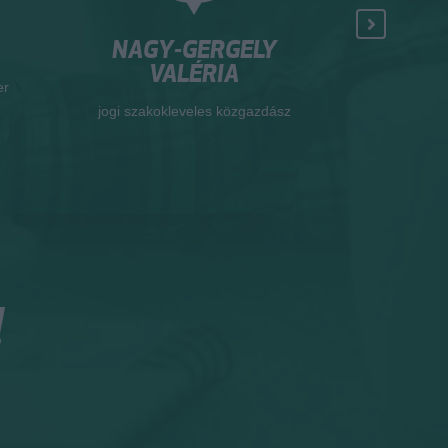
NAGY-GERGELY
HAMEC
VALÉRIA
er
okleveles ter
jogi szakokleveles közgazdász
!