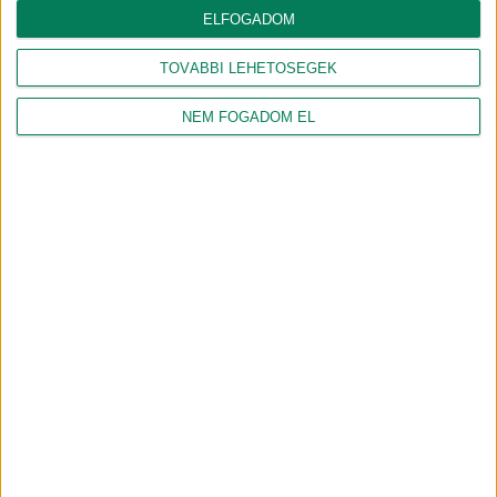
ELFOGADOM
2024.09.30.
2024.04.18.
ÖKOMENEDZSER
ÖKOMENEDZSER
TOVÁBBI LEHETŐSÉGEK
Körforgásos gazdaság
Future Of Debrecen TV 23.
tananyag összefoglaló
adás
NEM FOGADOM EL
2023.08.23.
2023.01.25.
ÖKOMENEDZSER
ÖKOMENEDZSER
Ártalmatlan óriáspókok az
Újkertben
2022.10.12.
MADARAS MÁTÉ
#CINCÉR