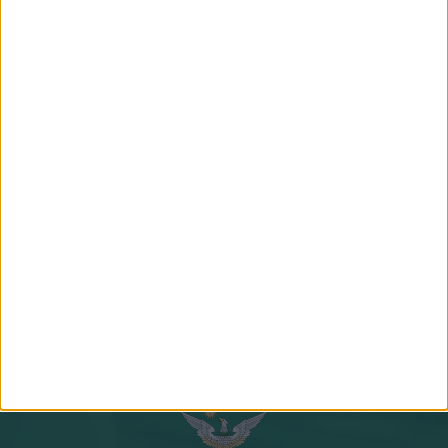
NAGY PÉTER ZOLTÁN
GÉBER JÁNOS
gazdasági agrármérnök, jogi
geográfus, projektmenedzser
szakokleveles közgazdász
Csapatunk összes tagja
Csatlakozz hozzánk!