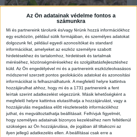
Az Ön adatainak védelme fontos a
számunkra
Mi és partnereink tárolunk és/vagy férünk hozzá információkhoz
egy eszközön, például sütik formájában, és személyes adatokat
dolgozunk fel, például egyedi azonosítókat és standard
információkat, amelyeket az eszköz személyre szabott
hirdetésekhez és tartalomhoz, hirdetések és tartalmak
méréséhez, közönségmérésekhez és szolgáltatásfejlesztéshez
küld.
Az Ön engedélyével mi és a partnereink eszközleolvasásos
módszerrel szerzett pontos geolokációs adatokat és azonosítási
Gőzerővel halad a Civaqua-program, melynek egy fontos helyszíne Józsa.
információkat is felhasználhatunk. A megfelelő helyre kattintva
hozzájárulhat ahhoz, hogy mi és a 1731 partnereink a fent
A településrészen már 2019-ben megkezdődött a Tócó menti területek kezelése
egy nagy volumenű véderdősítéssel a vízfolyás keleti oldalán, ahol erdészeti
leírtak szerint adatkezelést végezzünk. Másik lehetőségként a
módszerrel nem kevesebb, mint 16 ezer (!) darab őshonos fajú facsemetét
megfelelő helyre kattintva elutasíthatja a hozzájárulást, vagy a
ültettek el. A cél egy keményfás (tölgy-kőris-szil fajokból álló) ligeterdő kialakítása,
hozzájárulás megadása előtt részletesebb információkhoz
mely rekreációs, kikapcsolódási lehetőséget nyújt majd a lakosoknak, javítja a
levegőminőséget és a mikroklímát, élőhelyet teremt számos fajnak, ezzel javítva a
juthat, és megváltoztathatja beállításait.
Felhívjuk figyelmét,
biodiverzitást. A fásítási folyamat 2022-ben a Tócó nyugati oldalán folytatódott
hogy személyes adatainak bizonyos kezeléséhez nem feltétlenül
őshonos kertészeti facsemeték elültetésével. A facsemeték helyének kijelölése
szükséges az Ön hozzájárulása, de jogában áll tiltakozni az
során a Rónaőrző Természetvédelmi Egyesület szakemberit is bevonták. Ezek a
fák otthont fognak biztosítani a denevéreknek, énekesmadaraknak, védett
ilyen jellegű adatkezelés ellen. A beállításai csak erre a
rovarfajoknak, ezzel növelve a biodiverzitást.