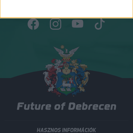
Csatlakozz hozzánk!
HASZNOS INFORMÁCIÓK