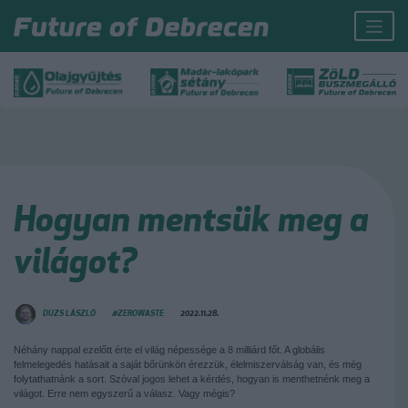
Hogyan mentsük meg a
világot?
DUZS LÁSZLÓ
#ZEROWASTE
2022.11.28.
Néhány nappal ezelőtt érte el világ népessége a 8 milliárd főt. A globális
felmelegedés hatásait a saját bőrünkön érezzük, élelmiszerválság van, és még
folytathatnánk a sort. Szóval jogos lehet a kérdés, hogyan is menthetnénk meg a
világot. Erre nem egyszerű a válasz. Vagy mégis?