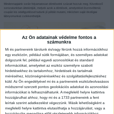
Mindennapjaink során folyamatosan döntéseink százait hozzuk meg. Következő
sorozatunkban áttekintjük, melyek azok a döntések, amelyekkel észrevétlenül,
csupán kis odafigyeléssel tudunk jó példát mutatni, miközben saját ökológiai
lábnyomunkat csökkenthetjük.
Az Ön adatainak védelme fontos a
számunkra
Mi és partnereink tárolunk és/vagy férünk hozzá információkhoz
egy eszközön, például sütik formájában, és személyes adatokat
dolgozunk fel, például egyedi azonosítókat és standard
információkat, amelyeket az eszköz személyre szabott
hirdetésekhez és tartalomhoz, hirdetések és tartalmak
méréséhez, közönségmérésekhez és szolgáltatásfejlesztéshez
küld.
Az Ön engedélyével mi és a partnereink eszközleolvasásos
módszerrel szerzett pontos geolokációs adatokat és azonosítási
információkat is felhasználhatunk. A megfelelő helyre kattintva
Mentsük meg a Földet… öltözködés közben
hozzájárulhat ahhoz, hogy mi és a 1733 partnereink a fent
leírtak szerint adatkezelést végezzünk. Másik lehetőségként a
Nem is gondolnánk, de a textilipar az egyik legnagyobb környezetszennyező. Az
ipari forradalom egyik nagy mozgatórugójáról beszélgetünk. A gőzgép
megfelelő helyre kattintva elutasíthatja a hozzájárulást, vagy a
elterjedéséhez nagyban hozzájárult, a gépek váltották le az addig nagy mértékben
hozzájárulás megadása előtt részletesebb információkhoz