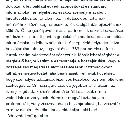
végzőknél nagyobb a szervezet szükséglete irántuk
dolgozunk fel, például egyedi azonosítókat és standard
kedvező hatásuk van az idegrendszerre és a szellemi teljesítményre
esetenként enyhe vízhajtó hatásuk is lehet
információkat, amelyeket az eszköz személyre szabott
hirdetésekhez és tartalomhoz, hirdetések és tartalmak
B1-vitamin (tiamin)
méréséhez, közönségmérésekhez és szolgáltatásfejlesztéshez
segíti a vértermelést
küld.
Az Ön engedélyével mi és a partnereink eszközleolvasásos
segíti az egészséges emésztést
módszerrel szerzett pontos geolokációs adatokat és azonosítási
étvágyjavító
hiánya következtében szívgyengeség és ideggyengeség léphet fel
információkat is felhasználhatunk. A megfelelő helyre kattintva
tiaminban gazdag a máj, a teljes kiőrlésű liszt, a barnakenyér, a
hozzájárulhat ahhoz, hogy mi és a 1733 partnereink a fent
hüvelyesek, az élesztő
leírtak szerint adatkezelést végezzünk. Másik lehetőségként a
megfelelő helyre kattintva elutasíthatja a hozzájárulást, vagy a
B2-vitamin (riboflavin)
hozzájárulás megadása előtt részletesebb információkhoz
juthat, és megváltoztathatja beállításait.
Felhívjuk figyelmét,
egészséges nyálkahártyák és a bőr biztosítéka
hiánya szemfáradtságot és korpásodást is okozhat, valamint a szájzug
hogy személyes adatainak bizonyos kezeléséhez nem feltétlenül
gyulladásaival, berepedésével is összefügg
szükséges az Ön hozzájárulása, de jogában áll tiltakozni az
a bélflóra állítja elő, így viszonylag ritkán fordul elő a hiánya, de pl.
ilyen jellegű adatkezelés ellen. A beállításai csak erre a
antibiotikum kúrák után, amelyek elpusztítják a hasznos bélflórát is
szükséges gondoskodni pótlásáról
weboldalra érvényesek. Bármikor megváltoztathatja a
főbb forrásai a tej és a tejtermékek, a máj, a vese, a tojás és a hüvelyesek
preferenciáit, vagy visszavonhatja hozzájárulását, ha visszatér
erre az oldalra, és rákattint az oldal alján található
B3-vitamin (niacin)
"Adatvédelem" gombra.
hiánybetegsége amely az egyoldalú táplálkozás következménye a bőrt, a
nyálkahártyákat és az idegrendszert károsítja