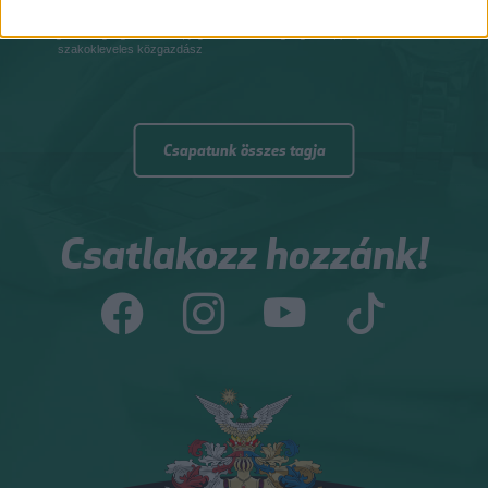
NAGY PÉTER ZOLTÁN
GÉBER JÁNOS
gazdasági agrármérnök, jogi
geográfus, projektmenedzser
szakokleveles közgazdász
Csapatunk összes tagja
Csatlakozz hozzánk!