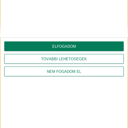
KLÍMATUDATOS VÁROS
EZEK IS ÉRDEKELHETNEK
Játssz velünk és nyerj páros
ELFOGADOM
KEHOP-1.2.1-18-2019-00246
bérletet a Campus
kódszámú projekt naptár
Fesztiválra!
TOVÁBBI LEHETŐSÉGEK
2022.09.29.
2022.07.14.
DUZS LÁSZLÓ
DUZS LÁSZLÓ
NEM FOGADOM EL
2022. május 31-én ismét jó
hangulatú Zöld Mozi
Teszteld a tudásod!
filmklubon
találkozhattunk
2022.06.08.
DUZS LÁSZLÓ
2022.06.01.
KÖRNYEZETBARÁT
ZÖLDPONT
Újra Zöld Mozi lesz
Klímastratégia kvíz –
Debrecenben!
Közlekedés
2022.05.23.
2022.04.05.
KÖRNYEZETBARÁT
ZÖLDPONT
KÖRNYEZETBARÁT