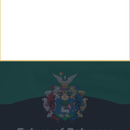
Csapatunk összes tagja
Csatlakozz hozzánk!