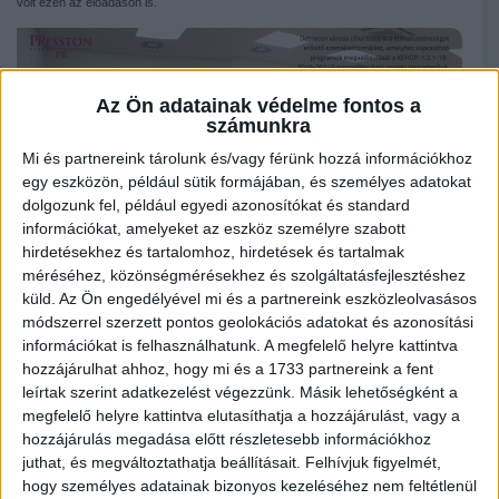
volt ezen az előadáson is.
Az Ön adatainak védelme fontos a
számunkra
Mi és partnereink tárolunk és/vagy férünk hozzá információkhoz
egy eszközön, például sütik formájában, és személyes adatokat
dolgozunk fel, például egyedi azonosítókat és standard
információkat, amelyeket az eszköz személyre szabott
hirdetésekhez és tartalomhoz, hirdetések és tartalmak
méréséhez, közönségmérésekhez és szolgáltatásfejlesztéshez
küld.
Az Ön engedélyével mi és a partnereink eszközleolvasásos
módszerrel szerzett pontos geolokációs adatokat és azonosítási
információkat is felhasználhatunk. A megfelelő helyre kattintva
Mivel munkámból kifolyólag csak ritkán találkozhattok azokkal a problémákkal
hozzájárulhat ahhoz, hogy mi és a 1733 partnereink a fent
(irodai környezetvédelem), amelyekkel ők napi szinten, így az előadások utóéletét
leírtak szerint adatkezelést végezzünk. Másik lehetőségként a
érzem a legfontosabbnak. Vajon mi változik máról holnapra, vagy a jövő hétre?
megfelelő helyre kattintva elutasíthatja a hozzájárulást, vagy a
Egy-egy ilyen foglalkozás alkalmával nem a „kőbe vésett jó gyakorlatokat” – mert
hozzájárulás megadása előtt részletesebb információkhoz
azokat nem ismerem –, hanem a szemléletet szeretném átadni. Azt, hogy minden
juthat, és megváltoztathatja beállításait.
Felhívjuk figyelmét,
napunk döntések sorozata. Olyan egyszerű döntésekkel kezdve, mint hogy
milyen közlekedési eszközzel menjek ma dolgozni, mit reggelizzek, vagy hogy
hogy személyes adatainak bizonyos kezeléséhez nem feltétlenül
milyen fogkrémmel is mossak fogat. Banális példáknak tűnhetnek, de azt