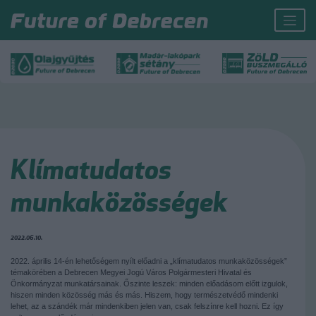
Klímatudatos
munkaközösségek
2022.06.10.
2022. április 14-én lehetőségem nyílt előadni a „klímatudatos munkaközösségek”
témakörében a Debrecen Megyei Jogú Város Polgármesteri Hivatal és
Önkormányzat munkatársainak. Őszinte leszek: minden előadásom előtt izgulok,
hiszen minden közösség más és más. Hiszem, hogy természetvédő mindenki
lehet, az a szándék már mindenkiben jelen van, csak felszínre kell hozni. Ez így