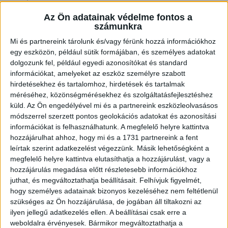
Ez már egészen az általános iskola 1. osztályában kialakult. Én nagyon sportos
Az Ön adatainak védelme fontos a
osztályba kerültem Tégláson, ahol a 15 fiúból, mind a 15 focizott, így
számunkra
elkerülhetetlen volt, hogy ennek a sportnak hódoljak. Ez végigkísérte a
gyerekkoromat, serdülőkoromat. Ez a fajta sportközpontúság és a labdarúgás
Mi és partnereink tárolunk és/vagy férünk hozzá információkhoz
szeretete megmaradt a későbbiekben is. Ezután a Medgyessy Ferenc
egy eszközön, például sütik formájában, és személyes adatokat
Gimnáziumba kerültem, amely alapvetően nem sportközpontú intézmény, éppen
dolgozunk fel, például egyedi azonosítókat és standard
ezért a foci hiányzott a mindennapjaimból. Ezért önszorgalomból alakítottunk egy
kis osztálycsapatot, amellyel részt vettünk iskolai és városi rendezvényeken. Ezt
információkat, amelyeket az eszköz személyre szabott
követően már DÖK-elnökként merült fel az ötlet, hogy mi lenne, ha a
hirdetésekhez és tartalomhoz, hirdetések és tartalmak
gimnáziumban létrehoznánk egy egész éves bajnokságot. Szerencsére ez jól
méréséhez, közönségmérésekhez és szolgáltatásfejlesztéshez
sikerült, pozitív volt a fogadtatása. Már ekkor tudtam, hogy sport és szervezés
vonalon szeretnék majd a későbbiekben tevékenykedni. Elvégeztem a Debreceni
küld.
Az Ön engedélyével mi és a partnereink eszközleolvasásos
Egyetem sportszervezői szakát, majd ezt kiegészítette egy sportriporteri képzés
módszerrel szerzett pontos geolokációs adatokat és azonosítási
a TV2 Akadémián. Jelenleg pedig mesterszakosként sportközgazdász képzést
információkat is felhasználhatunk. A megfelelő helyre kattintva
hallgatok. Ma már a sportolás csak hobbi, de ettől függetlenül az életem szerves
része, mondhatni, a hivatásom.
hozzájárulhat ahhoz, hogy mi és a 1731 partnereink a fent
leírtak szerint adatkezelést végezzünk. Másik lehetőségként a
Veronika:
megfelelő helyre kattintva elutasíthatja a hozzájárulást, vagy a
Térjünk is át a munkádra! Jelenleg edzősködsz, ügyvezetőként is tevékenykedsz.
hozzájárulás megadása előtt részletesebb információkhoz
juthat, és megváltoztathatja beállításait.
Felhívjuk figyelmét,
Bendegúz:
hogy személyes adatainak bizonyos kezeléséhez nem feltétlenül
2015 óta foglalkozom utánpótláskorú játékosok edzésével. 4-5 éves gyerekektől
szükséges az Ön hozzájárulása, de jogában áll tiltakozni az
kezdve egészen a felnőttekig minden korosztályt edzettem már. Az elmúlt 3 évben
ilyen jellegű adatkezelés ellen. A beállításai csak erre a
ifjúsági edzőként tevékenykedek. Két éven át Tégláson voltam, jelenleg pedig a
weboldalra érvényesek. Bármikor megváltoztathatja a
Debreceni Sport Club csapatánál munkálkodom.