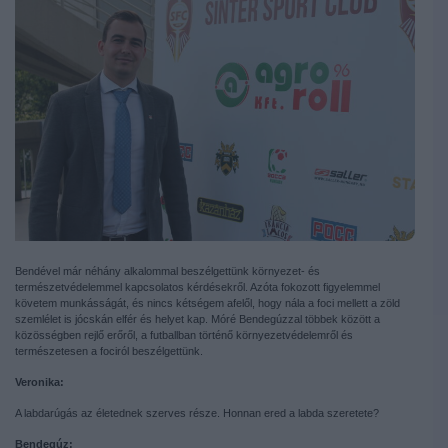
Bendével már néhány alkalommal beszélgettünk környezet- és
természetvédelemmel kapcsolatos kérdésekről. Azóta fokozott figyelemmel
követem munkásságát, és nincs kétségem afelől, hogy nála a foci mellett a zöld
szemlélet is jócskán elfér és helyet kap. Móré Bendegúzzal többek között a
közösségben rejlő erőről, a futballban történő környezetvédelemről és
természetesen a fociról beszélgettünk.
Veronika:
A labdarúgás az életednek szerves része. Honnan ered a labda szeretete?
Bendegúz: