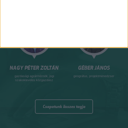
NAGY PÉTER ZOLTÁN
GÉBER JÁNOS
gazdasági agrármérnök, jogi
geográfus, projektmenedzser
szakokleveles közgazdász
Csapatunk összes tagja