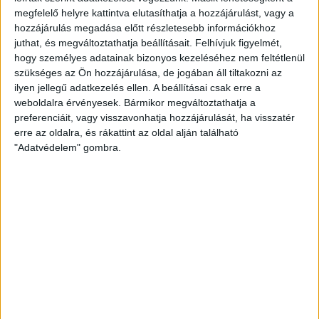
várt pillanat jött el, hiszen a
Civaquának köszönhetően a víz eléri a Keleti-
megfelelő helyre kattintva elutasíthatja a hozzájárulást, vagy a
főcsatornából a Tócó forrásvidékét
.
hozzájárulás megadása előtt részletesebb információkhoz
juthat, és megváltoztathatja beállításait.
Felhívjuk figyelmét,
A programot komoly műszaki tervezés és kivitelezés tette lehetővé.
Az 1500
kilowattos motorral szerelt szivattyú másodpercenként 1275 liter vizet képes
hogy személyes adatainak bizonyos kezeléséhez nem feltétlenül
mozgatni. Balmazújváros térségéből a vizet egy 65 méterrel magasabb pontra kell
szükséges az Ön hozzájárulása, de jogában áll tiltakozni az
eljuttatni, de az úgynevezett hosszmenti veszteség miatt a szivattyú teljesítménye
ilyen jellegű adatkezelés ellen. A beállításai csak erre a
olyan, mintha 85-90 méteres magasságba pumpálná fel azt. Az új berendezés egy
háromezer köbméteres tározót 20 perc alatt tud megtelíteni. A program során
weboldalra érvényesek. Bármikor megváltoztathatja a
kiépült a 13 kilométer hosszú nyomóvezeték és a 2 kilométeres gravitációs
preferenciáit, vagy visszavonhatja hozzájárulását, ha visszatér
csatorna is.
erre az oldalra, és rákattint az oldal alján található
"Adatvédelem" gombra.