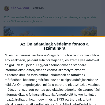
KÖRNYEZETBARÁT
2023.10.03.
2023. szeptember 29-én elindult a Civaqua szivattyú tesztüzeme, a program első
üteme 97%-os készültségben van.
Az Ön adatainak védelme fontos a
számunkra
Mi és partnereink tárolunk és/vagy férünk hozzá információkhoz
egy eszközön, például sütik formájában, és személyes adatokat
dolgozunk fel, például egyedi azonosítókat és standard
információkat, amelyeket az eszköz személyre szabott
hirdetésekhez és tartalomhoz, hirdetések és tartalmak
méréséhez, közönségmérésekhez és szolgáltatásfejlesztéshez
küld.
Az Ön engedélyével mi és a partnereink eszközleolvasásos
módszerrel szerzett pontos geolokációs adatokat és azonosítási
információkat is felhasználhatunk. A megfelelő helyre kattintva
Egy újabb mérföldkőhöz érkezett a Civaqua-program megvalósításának első
hozzájárulhat ahhoz, hogy mi és a 1733 partnereink a fent
üteme, ugyanis péntek délelőtt Papp László polgármester úr teszt jelleggel
beindította a Civaqua új, nagy teljesítményű szivattyúját. Ezzel egy évtizedek óta
leírtak szerint adatkezelést végezzünk. Másik lehetőségként a