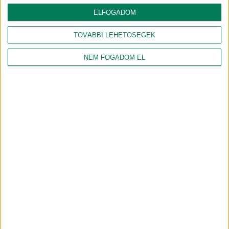
HA TETSZETT A CIKK, OSZD MEG MÁSOKKAL IS!
ELFOGADOM
Megosztom emailben
TOVÁBBI LEHETŐSÉGEK
VAGY OLVASS TOVÁBB EBBEN A
NEM FOGADOM EL
KATEGÓRIÁBAN!
MAGASLES
ÉLETMINŐSÉG ÉS KÖRNYEZETVÉDELEM
INNOVATÍV, EGYEDI, DEBRECENI MEGOLDÁSOK
EZEK IS ÉRDEKELHETNEK
Július 30-tól olyan hitelből
Mit keresnek a gólyák a
élünk, aminek nem tudjuk,
Déli Ipari Parkban?
mennyi a kamata
2026.07.30.
2026.07.15.
FUTURE OF DEBRECEN
FUTURE OF DEBRECEN
Városi fák: a klímavédelem,
egészség és életminőség
A film és a valóság határán
őrzői