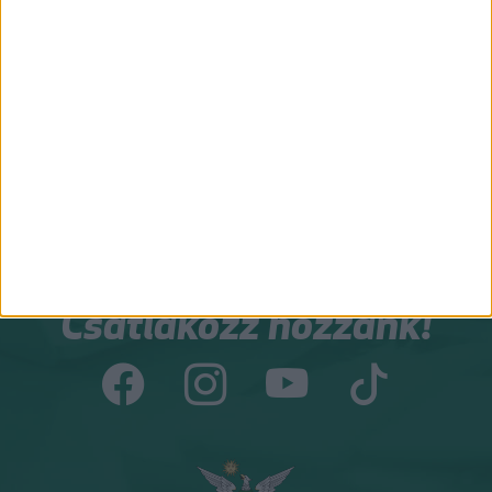
NAGY PÉTER ZOLTÁN
GÉBER JÁNOS
gazdasági agrármérnök, jogi
geográfus, projektmenedzser
szakokleveles közgazdász
Csapatunk összes tagja
Csatlakozz hozzánk!