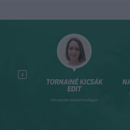
 BACSÓ
TORNAINÉ KICSÁK
NAG
A
EDIT
gazd
sza
nyközpont
környezet biotechnológus