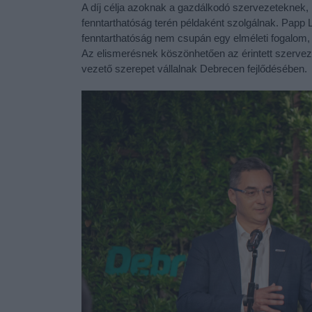
A díj célja azoknak a gazdálkodó szervezeteknek
fenntarthatóság terén példaként szolgálnak. Papp
fenntarthatóság nem csupán egy elméleti fogalom
Az elismerésnek köszönhetően az érintett szerveze
vezető szerepet vállalnak Debrecen fejlődésében.