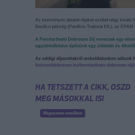
Az eseményen átadott díjakat ezúttal négy kiváló h
Basilico pékség (Panificio Trattoria Kft.), az EPAM
A Fenntartható Debrecen Díj nemcsak egy elisme
együttműködve építsünk egy zöldebb és élhetőb
Az eddigi díjazottakról weboldalunkon adtunk h
futureofdebrecen.hu/fenntarthato-debrecen-dij/
HA TETSZETT A CIKK, OSZD
MEG MÁSOKKAL IS!
Megosztom emailben