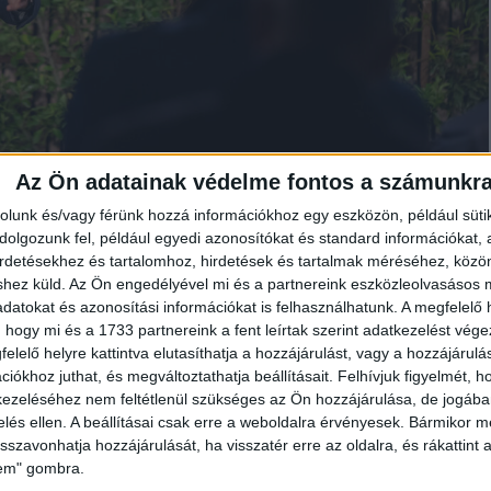
Az Ön adatainak védelme fontos a számunkr
rolunk és/vagy férünk hozzá információkhoz egy eszközön, például süti
olgozunk fel, például egyedi azonosítókat és standard információkat,
irdetésekhez és tartalomhoz, hirdetések és tartalmak méréséhez, kö
ámolt be, hogy sok cég, munkaközösség pályázott sikeresen a
shez küld.
Az Ön engedélyével mi és a partnereink eszközleolvasásos m
 kör a jövőben tovább gyarapodjon, és egyre többen csatlakozzanak
datokat és azonosítási információkat is felhasználhatunk. A megfelelő h
Zöld Kódexet, Debrecen nagy környezetvédelmi programját 50
 hogy mi és a 1733 partnereink a fent leírtak szerint adatkezelést vég
ti célkitűzést: 2025-ben megpályázza az Európa Zöld Főváros címet,
elelő helyre kattintva elutasíthatja a hozzájárulást, vagy a hozzájárul
 Azokat, akik már megkapták a Fenntartható Debrecen Díjat, az
iókhoz juthat, és megváltoztathatja beállításait.
Felhívjuk figyelmét, 
lkodásba, egy közös munkába, hogy az Európa Zöld Fővárosa
ezeléséhez nem feltétlenül szükséges az Ön hozzájárulása, de jogában 
zások gondolatai, üzenetei is benne legyenek majd.
zelés ellen. A beállításai csak erre a weboldalra érvényesek. Bármikor m
isszavonhatja hozzájárulását, ha visszatér erre az oldalra, és rákattint a
lem" gombra.