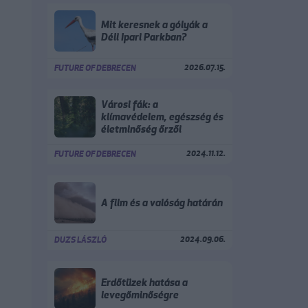
Mit keresnek a gólyák a
Déli Ipari Parkban?
2026.07.15.
FUTURE OF DEBRECEN
Városi fák: a
klímavédelem, egészség és
életminőség őrzői
2024.11.12.
FUTURE OF DEBRECEN
A film és a valóság határán
2024.09.06.
DUZS LÁSZLÓ
Erdőtüzek hatása a
levegőminőségre