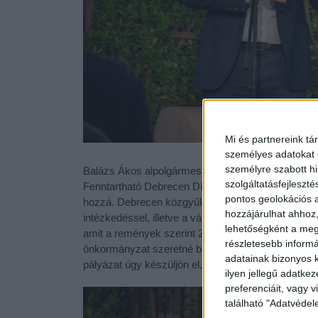
Mi és partnereink tá
személyes adatokat d
személyre szabott h
Balázs Ákos alpolgármester többek közt arról sz
szolgáltatásfejleszté
Fenntartható Debrecen Díjra, és várjuk, hogy ez a
pontos geolokációs a
hozzá. Debrecen közgyűlése nemrég fogadta el a 
hozzájárulhat ahhoz,
intézkedéssel, illetve a város is tett egy pályáza
lehetőségként a megf
amit a remények szerint 2027-re el is tud nyerni.
részletesebb informác
önkormányzat szeretné bevonni egy közös gondo
adatainak bizonyos k
pályázat úgy készüljön el, hogy a cégek, vállalko
ilyen jellegű adatke
preferenciáit, vagy v
található "Adatvéde