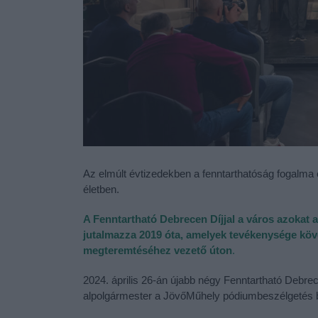
Az elmúlt évtizedekben a fenntarthatóság fogalma e
életben.
A Fenntartható Debrecen Díjjal a város azokat
jutalmazza 2019 óta, amelyek tevékenysége köv
megteremtéséhez vezető úton
.
2024. április 26-án újabb négy Fenntartható Debre
alpolgármester a JövőMűhely pódiumbeszélgetés 