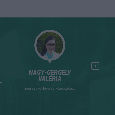
NAGY-GERGELY
HAMECZ 
VALÉRIA
okleveles termés
jogi szakokleveles közgazdász