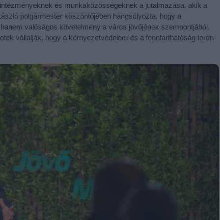
, intézményeknek és munkaközösségeknek a jutalmazása, akik a
 László polgármester köszöntőjében hangsúlyozta, hogy a
, hanem valóságos követelmény a város jövőjének szempontjából.
tek vállalják, hogy a környezetvédelem és a fenntarthatóság terén