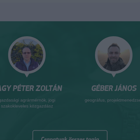
Y PÉTER ZOLTÁN
GÉBER JÁNOS
asági agrármérnök, jogi
geográfus, projektmenedzser
kokleveles közgazdász
Csapatunk összes tagja