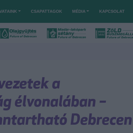
VATAINK
CSAPATTAGOK
MÉDIA
KAPCSOLAT
vezetek a
ág élvonalában –
nntartható Debrecen