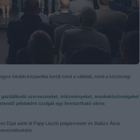
gyre inkább központba került mind a vállalati, mind a közösségi
 a gazdálkodó szervezeteket, intézményeket, munkaközösségeket
etendő példaként szolgál egy fenntartható város
cen Díjat adott át Papp László polgármester és Balázs Ákos
bevezetéseként.