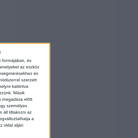
a
k formájában, és
 amelyeket az eszköz
zönségmérésekhez és
ódszerrel szerzett
elyre kattintva
ezzünk. Másik
ás megadása előtt
hogy személyes
áll tiltakozni az
egváltoztathatja a
z oldal alján