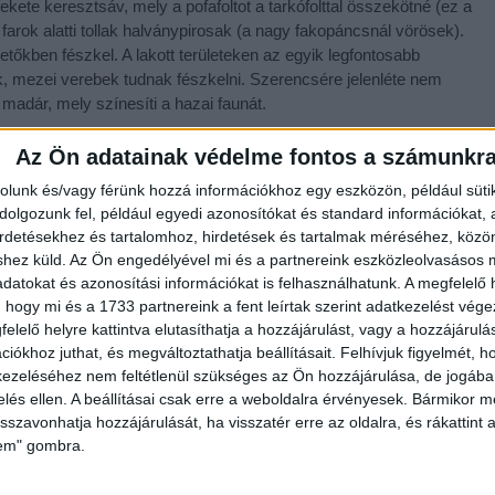
fekete keresztsáv, mely a pofafoltot a tarkófolttal összekötné (ez a
 farok alatti tollak halványpirosak (a nagy fakopáncsnál vörösek).
őkben fészkel. A lakott területeken az egyik legfontosabb
k, mezei verebek tudnak fészkelni. Szerencsére jelenléte nem
 madár, mely színesíti a hazai faunát.
Az Ön adatainak védelme fontos a számunkr
rolunk és/vagy férünk hozzá információkhoz egy eszközön, például süti
olgozunk fel, például egyedi azonosítókat és standard információkat,
irdetésekhez és tartalomhoz, hirdetések és tartalmak méréséhez, kö
shez küld.
Az Ön engedélyével mi és a partnereink eszközleolvasásos m
datokat és azonosítási információkat is felhasználhatunk. A megfelelő h
 hogy mi és a 1733 partnereink a fent leírtak szerint adatkezelést vég
elelő helyre kattintva elutasíthatja a hozzájárulást, vagy a hozzájárul
iókhoz juthat, és megváltoztathatja beállításait.
Felhívjuk figyelmét, 
ezeléséhez nem feltétlenül szükséges az Ön hozzájárulása, de jogában 
zelés ellen. A beállításai csak erre a weboldalra érvényesek. Bármikor m
isszavonhatja hozzájárulását, ha visszatér erre az oldalra, és rákattint a
lem" gombra.