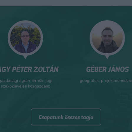
GY PÉTER ZOLTÁN
GÉBER JÁNOS
gazdasági agrármérnök, jogi
geográfus, projektmenedzs
szakokleveles közgazdász
Csapatunk összes tagja