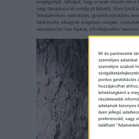
megfigyeljük, láthatjuk, hogy a nyaki részen nincs 
nagy fakopáncsnál mindig jól látható). Ezen kívül a
Településeken, parkokban, gyümölcsösökben, temet
odúkészítő, elhagyott üregeiben cinegék, csuszká
veszélyeztet más fajokat, sőt kifejezetten hasznos
Mi és partnereink tá
személyes adatokat d
személyre szabott h
szolgáltatásfejleszté
pontos geolokációs a
hozzájárulhat ahhoz,
lehetőségként a megf
részletesebb informác
adatainak bizonyos k
ilyen jellegű adatke
preferenciáit, vagy v
található "Adatvéde