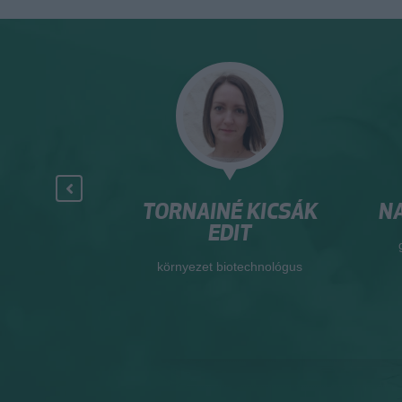
R. BACSÓ
TORNAINÉ KICSÁK
NA
RIA
EDIT
Élményközpont
környezet biotechnológus
ője