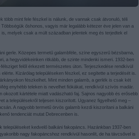
 több mint fele fészkel is nálunk, de vannak csak átvonuló, téli
. Többségük őshonos, vagyis már legalább kétezer éve jelen van a
s, melyek csak a múlt században jelentek meg és terjedtek el
áni gerle. Közepes termetű galambféle, színe egyszerű bézsbarna,
ori, a hegyvidékeinken ritkább, de szinte mindenki ismeri. 1932-ben
félsziget felől érkezett természetes úton. Terjeszkedése rendkívül
 elérte. Kizárólag településeken fészkel, ez segítette a terjedését is.
árkányokon fészkelhet. Mint minden galamb, a gerlék is csak két
. Még enyhébb teleken is nevelhet fiókákat, rendkívül szívós madár.
on okozott kártétele miatt vadászható faj. Sajnos nagyobb és erősebb
 a településekről teljesen kiszorított. Ugyanez figyelhető meg –
csán. A nagyobb termetű örvös galamb kezdi kiszorítani a balkáni
kenő tendenciát mutat Debrecenben is.
sak településeket kedvelő balkáni fakopáncs. Hazánkban 1937-ben
yakoribb nagy fakopáncshoz rendkívül hasonlít, de ha távcsővel is