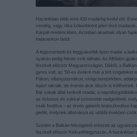
Hazánkban több mint 420 madárfaj fordul elő. Ennek
vendég, vagy ritka kóborlóként jelen lévő madarak
Kárpát-medencében. Azonban akadnak olyan fajok i
határainkon belül.
A legismertebb és leggyakoribb ilyen madár a balk
nyakán pedig fekete csík látható. Az Alföldön gyak
fészkelt először Magyarországon. Délről, a Balkán-
gyors volt, az ’50-es évekre már a brit szigeteket is
Fákon, villanypóznákon, virágcserepekben, ablakp
tojást raknak, de évente akár ötször is költhetnek
Bár sokak által kedvelt madár, a napraforgótáblák
az őshonos és sokkal színesebb vadgerlénél, melyet
csak fordítva – az örvös galamb terjeszkedése kap
gerlét, melynek állománya az utóbbi években csök
Szintén a Balkán-félszigetről érkezett az ugyanc
fészkelt először Kiskunfélegyházán. A hazánkban g