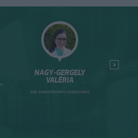
NAGY-GERGELY
HAMEC
VALÉRIA
er
okleveles ter
jogi szakokleveles közgazdász