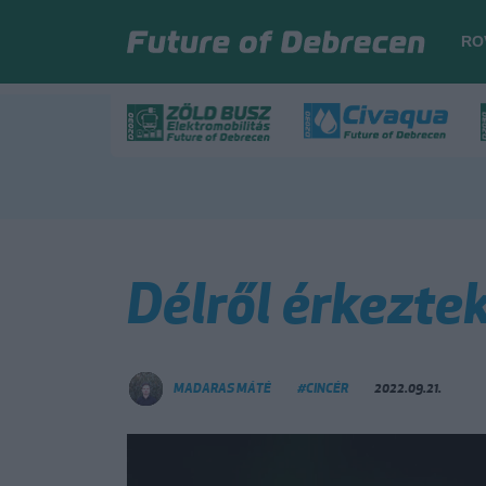
RO
Délről érkezte
MADARAS MÁTÉ
#CINCÉR
2022.09.21.