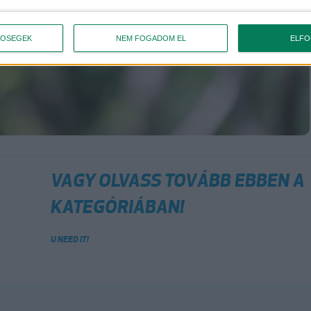
TŐSÉGEK
NEM FOGADOM EL
ELF
VAGY OLVASS TOVÁBB EBBEN A
KATEGÓRIÁBAN!
U NEED IT!