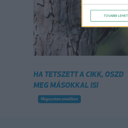
TOVÁBBI LEHE
HA TETSZETT A CIKK, OSZD
MEG MÁSOKKAL IS!
Megosztom emailben