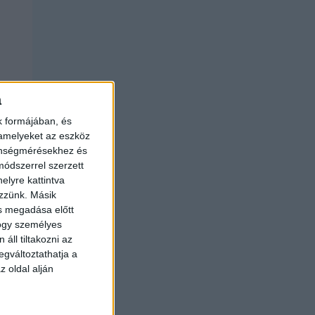
a
k formájában, és
 amelyeket az eszköz
zönségmérésekhez és
ódszerrel szerzett
elyre kattintva
ezzünk. Másik
ás megadása előtt
hogy személyes
áll tiltakozni az
egváltoztathatja a
z oldal alján