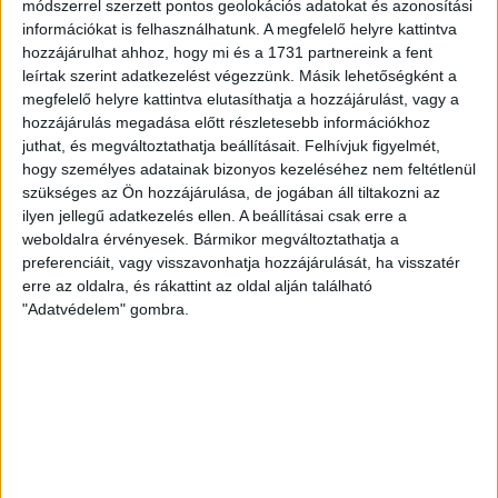
módszerrel szerzett pontos geolokációs adatokat és azonosítási
írónkat, költőnket is megihletett már.
információkat is felhasználhatunk. A megfelelő helyre kattintva
hozzájárulhat ahhoz, hogy mi és a 1731 partnereink a fent
Máté:
leírtak szerint adatkezelést végezzünk. Másik lehetőségként a
A madarászok többsége azt mondja, hogy a legszebb hangú madár a fülemüle.
megfelelő helyre kattintva elutasíthatja a hozzájárulást, vagy a
Van, aki azt mondja, hogy a Föld legcsodásabb hangú madara. Mindenkinek más
hozzájárulás megadása előtt részletesebb információkhoz
madárdallam kedves, de kétségtelen a csalogány dalának szépsége. Ha a strófák
változatosságát nézzük, akkor a fülemülének van a leggazdagabb repertoárja.
juthat, és megváltoztathatja beállításait.
Felhívjuk figyelmét,
hogy személyes adatainak bizonyos kezeléséhez nem feltétlenül
Köztudott még róluk – és fontos megjegyezni -, hogy szeretnek éjszaka dalolni.
szükséges az Ön hozzájárulása, de jogában áll tiltakozni az
Ilyenkor a többi madár még alszik, így nincs konkurensük. Nem véletlen az MME
(Magyar Madártani és Természetvédelmi Egyesület) Fülemülék Éjszakája
ilyen jellegű adatkezelés ellen. A beállításai csak erre a
elnevezésű eseménye, amit ajánlok mindenki figyelmébe.
weboldalra érvényesek. Bármikor megváltoztathatja a
preferenciáit, vagy visszavonhatja hozzájárulását, ha visszatér
Veronika:
erre az oldalra, és rákattint az oldal alján található
Hangjával igencsak kitűnik, de a megjelenése már nem olyan színpompás (persze
"Adatvédelem" gombra.
ez jelentőségéből mit sem von le!). Viszont nagyon könnyű így felismerni. Mi az
oka a „hétköznapi” viseletének? Gondolom, nem véletlen, hiszen szüksége van az
álcázásra.
Máté:
Szerintem kifejezetten gyönyörű a megjelenése az élénk rozsdavörös
faroktollaival. Az álcázás kapcsán egészen a szaporodásig menjünk vissza.
Általában április elején-közepén érkeznek haza Afrikából. A hímek hamarabb, a
tojók néhány nappal később. A hímek énekükkel csalogatják magukhoz a tojókat. A
párosodás után a földön, az avarban rak fészket, néhány összehordott fűszál,