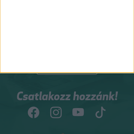
NAGYNÉ PÁLFI
VÁRADI ZOLTÁN
ZSUZSA
a Természettár vezetője
környezetgazdálkodási agrármérnök
Csapatunk összes tagja
Csatlakozz hozzánk!