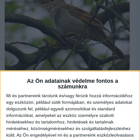
Az Ön adatainak védelme fontos a
Máté már találkozásunk első alkalmával teljesen lehengerelt szakmai
számunkra
elhivatottságával, a madarak iránti rajongásával és feltétel nélküli szeretetével. Volt
szerencsém egy éven keresztül együtt dolgozni vele a DEHÖK Környezetvédelmi
Mi és partnereink tárolunk és/vagy férünk hozzá információkhoz
Bizottság csapatában is, és azóta, ha madár ügyben elakadok, biztosan hozzá
fordulok. Úgy gondolom, Mátét és szakmai munkáját minél több embernek meg
egy eszközön, például sütik formájában, és személyes adatokat
kell ismernie.
dolgozunk fel, például egyedi azonosítókat és standard
információkat, amelyeket az eszköz személyre szabott
Terveim szerint havi egyszer Máté elkalauzol bennünket a madárvilág aktuális
történéseibe, érdekességeibe.
hirdetésekhez és tartalomhoz, hirdetések és tartalmak
méréséhez, közönségmérésekhez és szolgáltatásfejlesztéshez
Veronika:
küld.
Az Ön engedélyével mi és a partnereink eszközleolvasásos
A mai alkalommal a madarak hazai nagy dalnokát hoztad el nekünk, aki számos