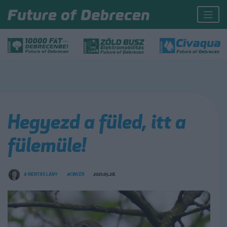
Hegyezd a füled, itt a
fülemüle!
A MENTÁS LÁNY
#CINCÉR
2021.05.28.