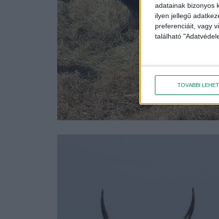
adatainak bizonyos k
ilyen jellegű adatke
preferenciáit, vagy v
található "Adatvéde
TOVÁBBI LEHE