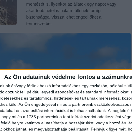
mentését is. Ilyenkor az állatok egy napot vagy
akár több hetet is nálam töltenek, amíg
biztonsággal vissza lehet engedi őket a
természetbe.
Az Ön adatainak védelme fontos a számunkr
rolunk és/vagy férünk hozzá információkhoz egy eszközön, például süti
olgozunk fel, például egyedi azonosítókat és standard információkat,
irdetésekhez és tartalomhoz, hirdetések és tartalmak méréséhez, kö
shez küld.
Az Ön engedélyével mi és a partnereink eszközleolvasásos m
datokat és azonosítási információkat is felhasználhatunk. A megfelelő h
 hogy mi és a 1733 partnereink a fent leírtak szerint adatkezelést vég
elelő helyre kattintva elutasíthatja a hozzájárulást, vagy a hozzájárul
iókhoz juthat, és megváltoztathatja beállításait.
Felhívjuk figyelmét, 