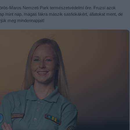
 a Körös-Maros Nemzeti Park természetvédelmi őre. Fruzsi azok
ap mint nap, magas fákra mászik sasfiókákért, állatokat ment, de
erjük meg mindennapjait!