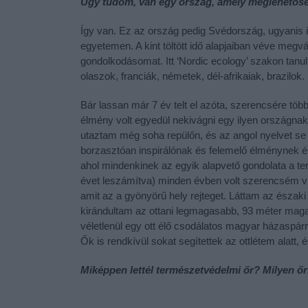
Úgy tudom, van egy ország, amely meglehetősen 
Így van. Ez az ország pedig Svédország, ugyanis it
egyetemen. A kint töltött idő alapjaiban véve megvá
gondolkodásomat. Itt ‘Nordic ecology’ szakon tanu
olaszok, franciák, németek, dél-afrikaiak, brazilok.
Bár lassan már 7 év telt el azóta, szerencsére töb
élmény volt egyedül nekivágni egy ilyen országna
utaztam még soha repülőn, és az angol nyelvet s
borzasztóan inspirálónak és felemelő élménynek él
ahol mindenkinek az egyik alapvető gondolata a ter
évet leszámítva) minden évben volt szerencsém vi
amit az a gyönyörű hely rejteget. Láttam az északi 
kirándultam az ottani legmagasabb, 93 méter mag
véletlenül egy ott élő csodálatos magyar házaspárr
Ők is rendkívül sokat segítettek az ottlétem alatt,
Miképpen lettél természetvédelmi őr? Milyen ő