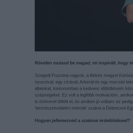
Röviden mutasd be magad, mi inspirált, hogy 
Szegedi Fruzsina vagyok, a Békés megyei Körösla
nyuszival, egy cicával, Artúrral és egy mocsári tek
állatokat, kiskoromban a kedvenc időtöltéseim közé
szépségeket. Ez volt a legfőbb motivációm, amikor 
is örömmel töltött el, és amiben jó voltam: ez ped
‘természetvédelmi mérnök’ szakot a Debreceni E
Hogyan jellemeznéd a szakmai érdeklődésed?