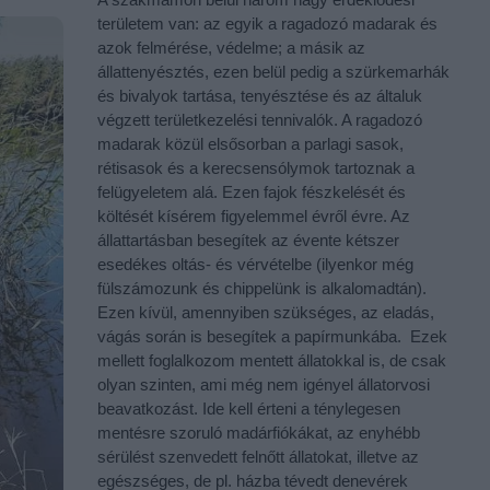
területem van: az egyik a ragadozó madarak és
azok felmérése, védelme; a másik az
állattenyésztés, ezen belül pedig a szürkemarhák
és bivalyok tartása, tenyésztése és az általuk
végzett területkezelési tennivalók. A ragadozó
madarak közül elsősorban a parlagi sasok,
rétisasok és a kerecsensólymok tartoznak a
felügyeletem alá. Ezen fajok fészkelését és
költését kísérem figyelemmel évről évre. Az
állattartásban besegítek az évente kétszer
esedékes oltás- és vérvételbe (ilyenkor még
fülszámozunk és chippelünk is alkalomadtán).
Ezen kívül, amennyiben szükséges, az eladás,
vágás során is besegítek a papírmunkába. Ezek
mellett foglalkozom mentett állatokkal is, de csak
olyan szinten, ami még nem igényel állatorvosi
beavatkozást. Ide kell érteni a ténylegesen
mentésre szoruló madárfiókákat, az enyhébb
sérülést szenvedett felnőtt állatokat, illetve az
egészséges, de pl. házba tévedt denevérek