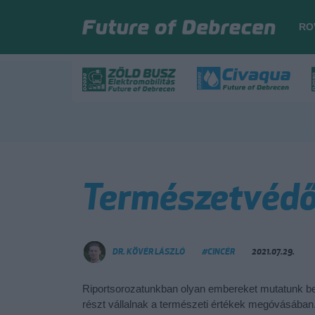
RO
Természetvédő
DR. KÖVÉR LÁSZLÓ
#CINCÉR
2021.07.29.
Riportsorozatunkban olyan embereket mutatunk be
részt vállalnak a természeti értékek megóvásában