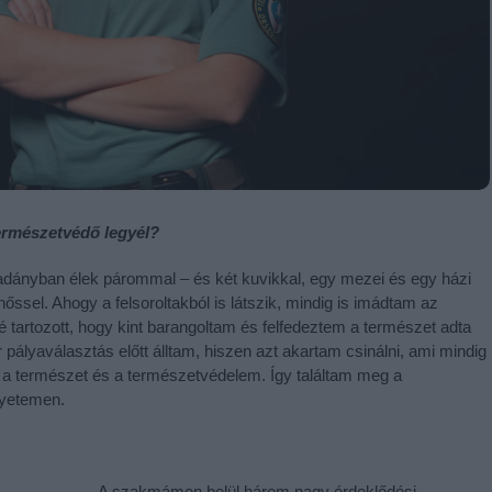
természetvédő legyél?
dányban élek párommal – és két kuvikkal, egy mezei és egy házi
nőssel. Ahogy a felsoroltakból is látszik, mindig is imádtam az
 tartozott, hogy kint barangoltam és felfedeztem a természet adta
pályaválasztás előtt álltam, hiszen azt akartam csinálni, ami mindig
ig a természet és a természetvédelem. Így találtam meg a
gyetemen.
A szakmámon belül három nagy érdeklődési