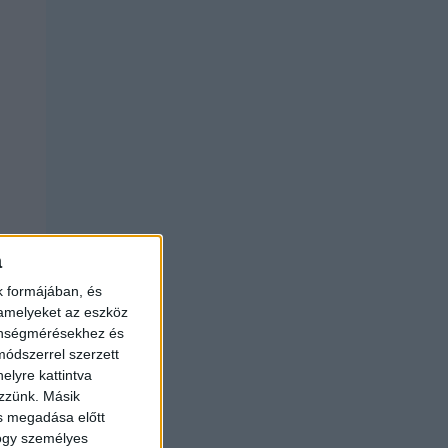
a
k formájában, és
 amelyeket az eszköz
zönségmérésekhez és
ódszerrel szerzett
elyre kattintva
ezzünk. Másik
ás megadása előtt
hogy személyes