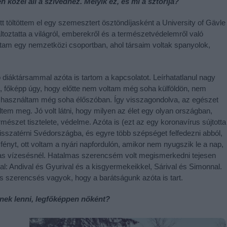
közel áll a szívedhez. Melyik ez, és mi a sztorija?
t töltöttem el egy szemesztert ösztöndíjasként a University of Gävle
ltoztatta a világról, emberekről és a természetvédelemről való
ltam egy nemzetközi csoportban, ahol társaim voltak spanyolok,
b diáktársammal azóta is tartom a kapcsolatot. Leírhatatlanul nagy
k, főképp úgy, hogy előtte nem voltam még soha külföldön, nem
e használtam még soha élőszóban. Így visszagondolva, az egészet
tem meg. Jó volt látni, hogy milyen az élet egy olyan országban,
mészet tisztelete, védelme. Azóta is (ezt az egy koronavírus sújtotta
sszatérni Svédországba, és egyre több szépséget felfedezni abból,
fényt, ott voltam a nyári napfordulón, amikor nem nyugszik le a nap,
as vízesésnél. Hatalmas szerencsém volt megismerkedni tejesen
al: Andival és Gyurival és a kisgyermekeikkel, Sárival és Simonnal.
 és szerencsés vagyok, hogy a barátságunk azóta is tart.
rnek lenni, legfőképpen nőként?