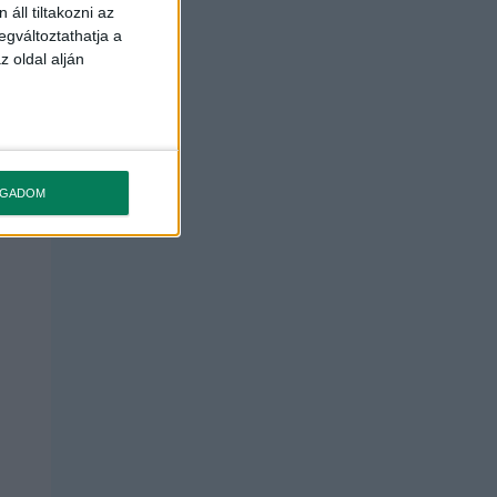
áll tiltakozni az
egváltoztathatja a
z oldal alján
OGADOM