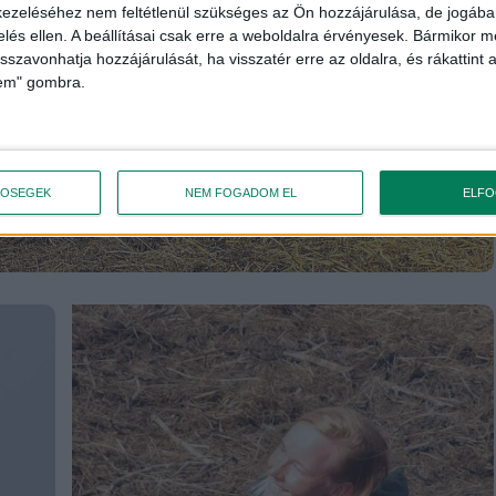
ezeléséhez nem feltétlenül szükséges az Ön hozzájárulása, de jogában 
zelés ellen. A beállításai csak erre a weboldalra érvényesek. Bármikor m
isszavonhatja hozzájárulását, ha visszatér erre az oldalra, és rákattint a
lem" gombra.
TŐSÉGEK
NEM FOGADOM EL
ELF