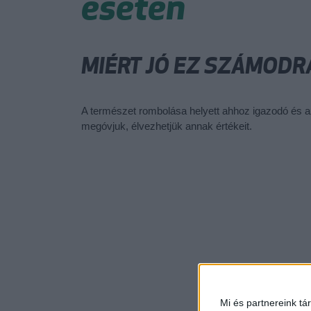
esetén
MIÉRT JÓ EZ SZÁMODR
A természet rombolása helyett ahhoz igazodó és az
megóvjuk, élvezhetjük annak értékeit.
Mi és partnereink tá