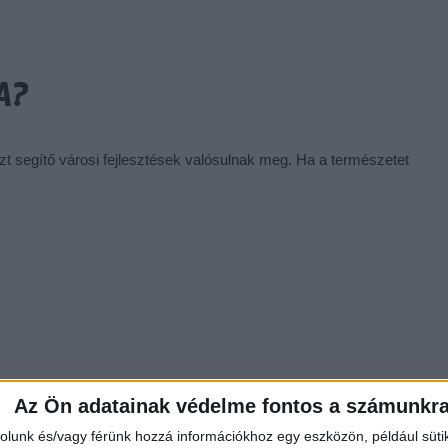
A?
t segítő városi fejlesztések valósulnak meg. Ha a természetet
Az Ön adatainak védelme fontos a számunkr
rolunk és/vagy férünk hozzá információkhoz egy eszközön, például süti