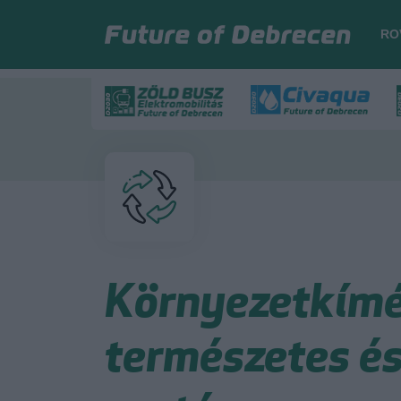
RO
Környezetkímél
természetes és