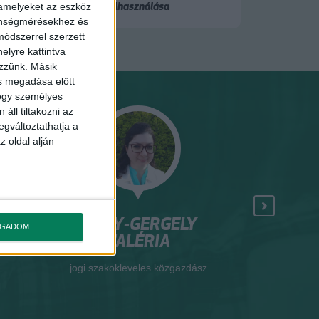
felhasználása
 amelyeket az eszköz
zönségmérésekhez és
ódszerrel szerzett
elyre kattintva
ezzünk. Másik
ás megadása előtt
hogy személyes
áll tiltakozni az
egváltoztathatja a
z oldal alján
NAGY-GERGELY
HAMEC
OGADOM
VALÉRIA
er
okleveles ter
jogi szakokleveles közgazdász