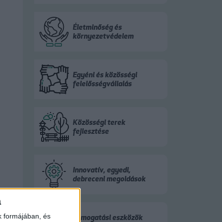
Életminőség és
környezetvédelem
Egyéni és közösségi
felelősségvállalás
Közösségi terek
fejlesztése
Innovatív, egyedi,
debreceni megoldások
a
k formájában, és
Támogatási eszközök