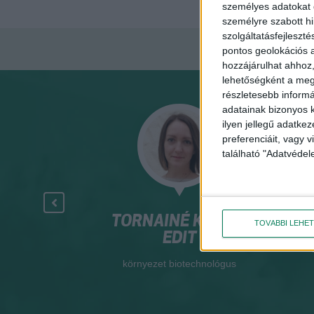
személyes adatokat d
személyre szabott h
szolgáltatásfejleszté
pontos geolokációs a
hozzájárulhat ahhoz,
lehetőségként a megf
részletesebb informác
adatainak bizonyos k
ilyen jellegű adatke
preferenciáit, vagy v
található "Adatvéde
R. BACSÓ
TORNAINÉ KICSÁK
NA
TOVÁBBI LEHE
RIA
EDIT
Élményközpont
környezet biotechnológus
ője