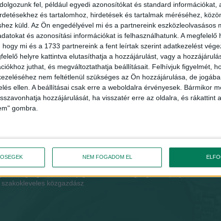
olgozunk fel, például egyedi azonosítókat és standard információkat,
irdetésekhez és tartalomhoz, hirdetések és tartalmak méréséhez, kö
shez küld.
Az Ön engedélyével mi és a partnereink eszközleolvasásos m
datokat és azonosítási információkat is felhasználhatunk. A megfelelő h
 hogy mi és a 1733 partnereink a fent leírtak szerint adatkezelést vég
elelő helyre kattintva elutasíthatja a hozzájárulást, vagy a hozzájárul
iókhoz juthat, és megváltoztathatja beállításait.
Felhívjuk figyelmét, 
ezeléséhez nem feltétlenül szükséges az Ön hozzájárulása, de jogában 
zelés ellen. A beállításai csak erre a weboldalra érvényesek. Bármikor m
isszavonhatja hozzájárulását, ha visszatér erre az oldalra, és rákattint a
lem" gombra.
GY PÉTER ZOLTÁN
GÉBER JÁNOS
TŐSÉGEK
NEM FOGADOM EL
ELF
gazdasági agrármérnök, jogi
geográfus, projektmenedzs
szakokleveles közgazdász