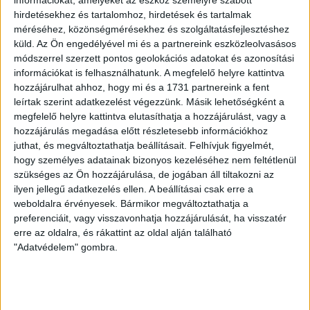
információkat, amelyeket az eszköz személyre szabott
fűteni?
hirdetésekhez és tartalomhoz, hirdetések és tartalmak
A kiadvány letöltéséhez kattints ide!
méréséhez, közönségmérésekhez és szolgáltatásfejlesztéshez
A kiadvány letöltéséhez kattints ide!
küld.
Az Ön engedélyével mi és a partnereink eszközleolvasásos
Megnézem
módszerrel szerzett pontos geolokációs adatokat és azonosítási
Megnézem
információkat is felhasználhatunk. A megfelelő helyre kattintva
hozzájárulhat ahhoz, hogy mi és a 1731 partnereink a fent
leírtak szerint adatkezelést végezzünk. Másik lehetőségként a
megfelelő helyre kattintva elutasíthatja a hozzájárulást, vagy a
hozzájárulás megadása előtt részletesebb információkhoz
juthat, és megváltoztathatja beállításait.
Felhívjuk figyelmét,
hogy személyes adatainak bizonyos kezeléséhez nem feltétlenül
szükséges az Ön hozzájárulása, de jogában áll tiltakozni az
ilyen jellegű adatkezelés ellen. A beállításai csak erre a
weboldalra érvényesek. Bármikor megváltoztathatja a
A helyes madáretetés
preferenciáit, vagy visszavonhatja hozzájárulását, ha visszatér
tudnivalói
erre az oldalra, és rákattint az oldal alján található
"Adatvédelem" gombra.
A kiadvány letöltéséhez kattints ide!
Megnézem