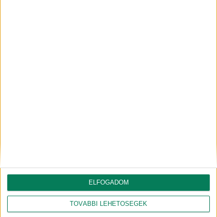
NAGY PÉTER ZOLTÁN
GÉBER JÁNOS
gazdasági agrármérnök, jogi
geográfus, projektmenedzser
szakokleveles közgazdász
ELFOGADOM
Csapatunk összes tagja
TOVÁBBI LEHETŐSÉGEK