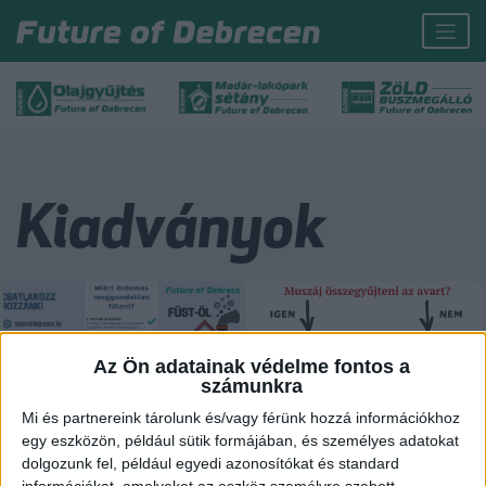
Kiadványok
Az Ön adatainak védelme fontos a
számunkra
Mi és partnereink tárolunk és/vagy férünk hozzá információkhoz
egy eszközön, például sütik formájában, és személyes adatokat
dolgozunk fel, például egyedi azonosítókat és standard
Miért érdemes meggondoltan
Az avar helyes kezelése