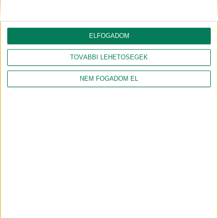
ELFOGADOM
NAGY-GERGELY
HAMECZ ORSOLYA
VALÉRIA
TOVÁBBI LEHETŐSÉGEK
okleveles természetvédelmi mérnök
jogi szakokleveles közgazdász
NEM FOGADOM EL
Csapatunk összes tagja
Csatlakozz
hozzánk!