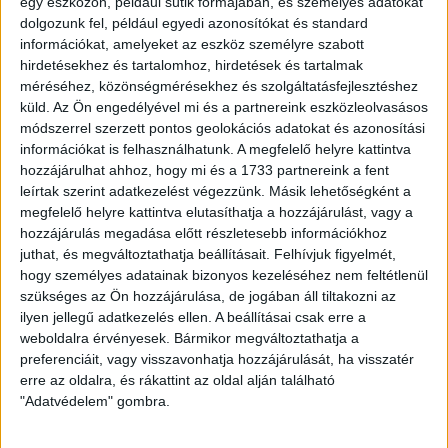
egy eszközön, például sütik formájában, és személyes adatokat
dolgozunk fel, például egyedi azonosítókat és standard
Dr. Aradi Csaba ezúttal Lengyel
Ismerd meg a Green Drops Farm
Szabolccsal, az Ökológia Kutató
debreceni vállalkozást! Hogy lett a
információkat, amelyeket az eszköz személyre szabott
Központ tudományos tanácsadójával
családi hobbiból vállalkozás? Mi az
hirdetésekhez és tartalomhoz, hirdetések és tartalmak
beszélget. Témájuk a biodiverzitás,
aquapónia és a hidropónia közötti
méréséhez, közönségmérésekhez és szolgáltatásfejlesztéshez
annak védelme, a biológiai sokszínűség
különbség? Milyen környezeti előnye
küld.
Az Ön engedélyével mi és a partnereink eszközleolvasásos
és a klímaváltozás kapcsolata.
van a hidropóniás
Tartsatok velünk!
növénytermesztésnek? Miért kapott
módszerrel szerzett pontos geolokációs adatokat és azonosítási
Fenntartható Debrecen díjat a
információkat is felhasználhatunk. A megfelelő helyre kattintva
vállalkozás? Tudd meg dr. Aradi Csaba
Megnézem ( 34:34 )
hozzájárulhat ahhoz, hogy mi és a 1733 partnereink a fent
podcastjéből!
leírtak szerint adatkezelést végezzünk. Másik lehetőségként a
megfelelő helyre kattintva elutasíthatja a hozzájárulást, vagy a
Megnézem ( 20:29 )
Letöltöm ( 32 MB .MP3)
hozzájárulás megadása előtt részletesebb információkhoz
juthat, és megváltoztathatja beállításait.
Felhívjuk figyelmét,
Letöltöm ( 19 MB .MP3)
hogy személyes adatainak bizonyos kezeléséhez nem feltétlenül
szükséges az Ön hozzájárulása, de jogában áll tiltakozni az
ilyen jellegű adatkezelés ellen. A beállításai csak erre a
weboldalra érvényesek. Bármikor megváltoztathatja a
preferenciáit, vagy visszavonhatja hozzájárulását, ha visszatér
erre az oldalra, és rákattint az oldal alján található
"Adatvédelem" gombra.