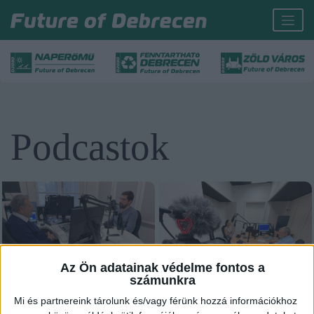
Podcastok
Az Ön adatainak védelme fontos a
számunkra
Mi és partnereink tárolunk és/vagy férünk hozzá információkhoz
Podcast dr. Aradi Csabával – 04.
Podcast dr. Aradi Csabával – 03.