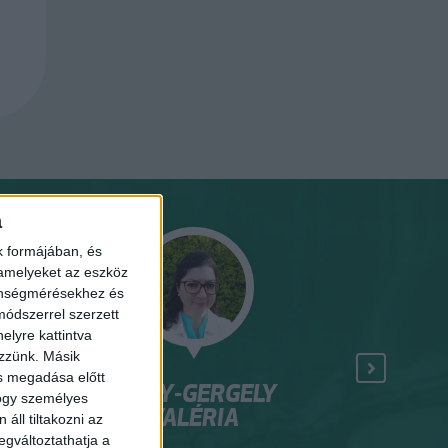
a
k formájában, és
 amelyeket az eszköz
zönségmérésekhez és
ódszerrel szerzett
elyre kattintva
ezzünk. Másik
ás megadása előtt
NAGY-GERGELY
HAMEC
hogy személyes
VALÉRIA
áll tiltakozni az
er
okleveles ter
egváltoztathatja a