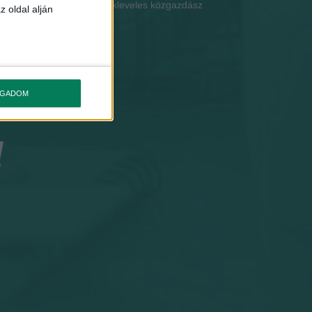
jogi szakokleveles közgazdász
z oldal alján
OGADOM
!