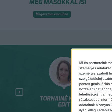
MEG MÁSOKKAL IS!
Megosztom emailben
Mi és partnereink tá
személyes adatokat d
személyre szabott h
szolgáltatásfejleszté
pontos geolokációs a
hozzájárulhat ahhoz,
lehetőségként a megf
R. BACSÓ
TORNAINÉ KICSÁK
NA
részletesebb informác
RIA
EDIT
adatainak bizonyos k
ilyen jellegű adatke