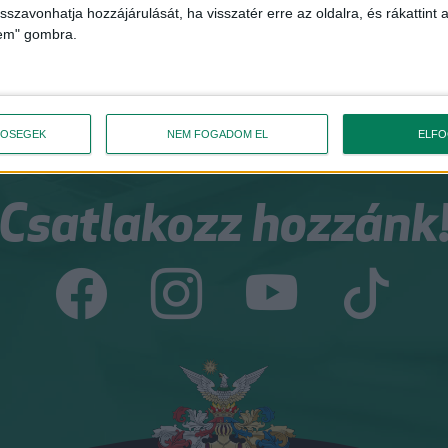
szakokleveles közgazdász
isszavonhatja hozzájárulását, ha visszatér erre az oldalra, és rákattint a
lem" gombra.
Csapatunk összes tagja
TŐSÉGEK
NEM FOGADOM EL
ELF
Csatlakozz hozzánk