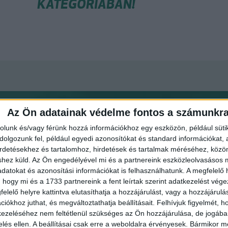
KATEGÓRIÁBAN!
Az Ön adatainak védelme fontos a számunkr
rolunk és/vagy férünk hozzá információkhoz egy eszközön, például süti
olgozunk fel, például egyedi azonosítókat és standard információkat,
irdetésekhez és tartalomhoz, hirdetések és tartalmak méréséhez, kö
shez küld.
Az Ön engedélyével mi és a partnereink eszközleolvasásos m
datokat és azonosítási információkat is felhasználhatunk. A megfelelő h
 hogy mi és a 1733 partnereink a fent leírtak szerint adatkezelést vég
elelő helyre kattintva elutasíthatja a hozzájárulást, vagy a hozzájárul
GY PÉTER ZOLTÁN
GÉBER JÁNOS
iókhoz juthat, és megváltoztathatja beállításait.
Felhívjuk figyelmét, 
ezeléséhez nem feltétlenül szükséges az Ön hozzájárulása, de jogában 
gazdasági agrármérnök, jogi
geográfus, projektmenedzs
zelés ellen. A beállításai csak erre a weboldalra érvényesek. Bármikor m