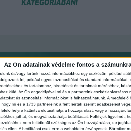
KATEGÓRIÁBAN!
Az Ön adatainak védelme fontos a számunkr
rolunk és/vagy férünk hozzá információkhoz egy eszközön, például süti
olgozunk fel, például egyedi azonosítókat és standard információkat,
irdetésekhez és tartalomhoz, hirdetések és tartalmak méréséhez, kö
shez küld.
Az Ön engedélyével mi és a partnereink eszközleolvasásos m
datokat és azonosítási információkat is felhasználhatunk. A megfelelő h
 hogy mi és a 1733 partnereink a fent leírtak szerint adatkezelést vég
elelő helyre kattintva elutasíthatja a hozzájárulást, vagy a hozzájárul
GY PÉTER ZOLTÁN
GÉBER JÁNOS
iókhoz juthat, és megváltoztathatja beállításait.
Felhívjuk figyelmét, 
ezeléséhez nem feltétlenül szükséges az Ön hozzájárulása, de jogában 
gazdasági agrármérnök, jogi
geográfus, projektmenedzs
zelés ellen. A beállításai csak erre a weboldalra érvényesek. Bármikor m