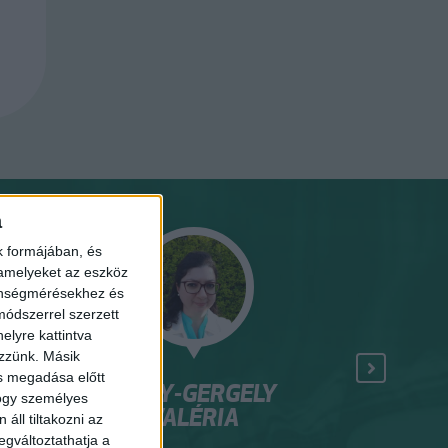
a
k formájában, és
 amelyeket az eszköz
zönségmérésekhez és
ódszerrel szerzett
elyre kattintva
ezzünk. Másik
ás megadása előtt
NAGY-GERGELY
HAMEC
hogy személyes
VALÉRIA
áll tiltakozni az
er
okleveles ter
egváltoztathatja a