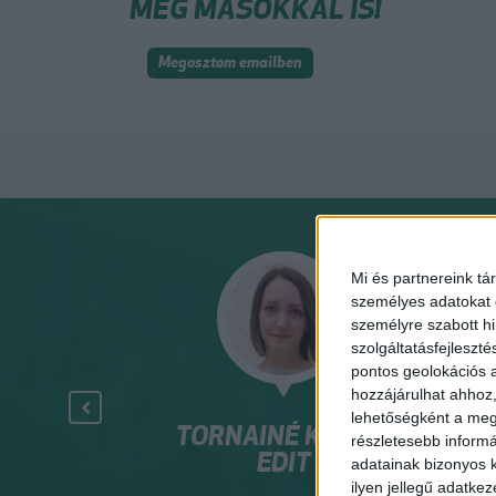
MEG MÁSOKKAL IS!
Megosztom emailben
Mi és partnereink tá
személyes adatokat d
személyre szabott h
szolgáltatásfejleszté
pontos geolokációs a
hozzájárulhat ahhoz,
lehetőségként a megf
R. BACSÓ
TORNAINÉ KICSÁK
NA
részletesebb informác
RIA
EDIT
adatainak bizonyos k
ilyen jellegű adatke