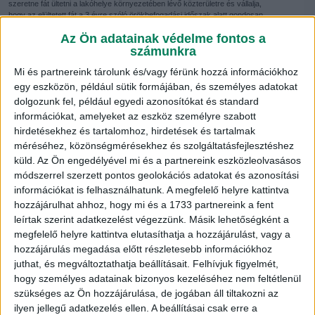
szeretne fát ültetni a lakóhelye környezetében lévő közterületre és vállalja,
hogy az elültetett fát a 3 évre szóló örökbefogadási időszak alatt gondosan
ápolja, locsolja és figyelemmel kíséri az állapotát. Szívesen vesszük baráti
Az Ön adatainak védelme fontos a
társaságok, munkahelyi közösségek jelentkezését is!
számunkra
A regisztráció utáni szakmai előkészítést követően ütemezetten, a tavaszi és
őszi időszakban ültetjük el a növényeket.
Mi és partnereink tárolunk és/vagy férünk hozzá információkhoz
egy eszközön, például sütik formájában, és személyes adatokat
A facsemetéket az önkormányzat biztosítja és szállítja ki a helyszínre. Az
dolgozunk fel, például egyedi azonosítókat és standard
ültetést közösen végezzük el, a Future of Debrecen gondoskodik a szakértői
segítségről.
információkat, amelyeket az eszköz személyre szabott
hirdetésekhez és tartalomhoz, hirdetések és tartalmak
A közösen elültetendő fa fajtáját a Díszfakatalógus alapján fogják kiválasztani a
méréséhez, közönségmérésekhez és szolgáltatásfejlesztéshez
szakembereink, figyelembe véve a fa végleges méretét, tulajdonságait és az
utcában lévő többi növényt.
küld.
Az Ön engedélyével mi és a partnereink eszközleolvasásos
módszerrel szerzett pontos geolokációs adatokat és azonosítási
információkat is felhasználhatunk. A megfelelő helyre kattintva
Díszfakatalógus
hozzájárulhat ahhoz, hogy mi és a 1733 partnereink a fent
leírtak szerint adatkezelést végezzünk. Másik lehetőségként a
megfelelő helyre kattintva elutasíthatja a hozzájárulást, vagy a
hozzájárulás megadása előtt részletesebb információkhoz
juthat, és megváltoztathatja beállításait.
Felhívjuk figyelmét,
hogy személyes adatainak bizonyos kezeléséhez nem feltétlenül
szükséges az Ön hozzájárulása, de jogában áll tiltakozni az
ilyen jellegű adatkezelés ellen. A beállításai csak erre a