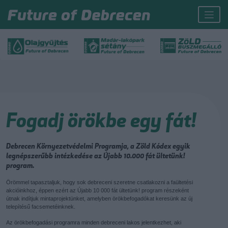
Fogadj örökbe egy fát!
Debrecen Környezetvédelmi Programja, a Zöld Kódex egyik
legnépszerűbb intézkedése az Újabb 10.000 fát ültetünk!
program.
Örömmel tapasztaljuk, hogy sok debreceni szeretne csatlakozni a faültetési
akcióinkhoz, éppen ezért az Újabb 10 000 fát ültetünk! program részeként
útnak indítjuk mintaprojektünket, amelyben örökbefogadókat keresünk az új
telepítésű facsemetéinknek.
Az örökbefogadási programra minden debreceni lakos jelentkezhet, aki