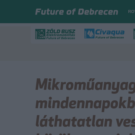
RO
Mikroműanyag
mindennapokba
láthatatlan ve