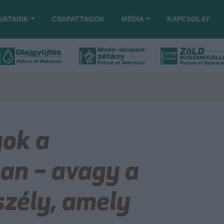
VATAINK
CSAPATTAGOK
MÉDIA
KAPCSOLAT
ok a
n – avagy a
szély, amely