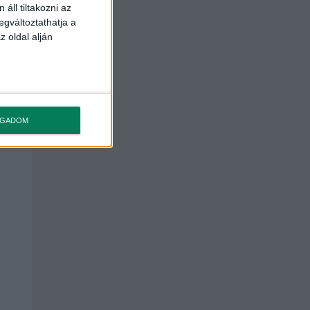
áll tiltakozni az
egváltoztathatja a
z oldal alján
OGADOM