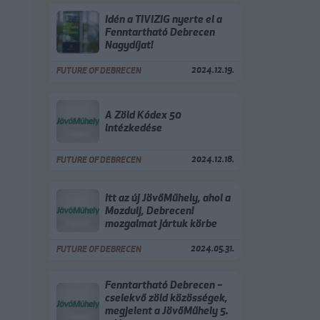
Idén a TIVIZIG nyerte el a
Fenntartható Debrecen
Nagydíjat!
2024.12.19.
FUTURE OF DEBRECEN
A Zöld Kódex 50
intézkedése
2024.12.18.
FUTURE OF DEBRECEN
Itt az új JövőMűhely, ahol a
Mozdulj, Debrecen!
mozgalmat jártuk körbe
2024.05.31.
FUTURE OF DEBRECEN
Fenntartható Debrecen –
cselekvő zöld közösségek,
megjelent a JövőMűhely 5.