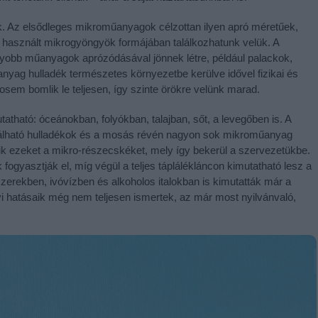
. Az elsődleges mikroműanyagok célzottan ilyen apró méretűek,
a használt mikrogyöngyök formájában találkozhatunk velük. A
bb műanyagok aprózódásával jönnek létre, például palackok,
yag hulladék természetes környezetbe kerülve idővel fizikai és
osem bomlik le teljesen, így szinte örökre velünk marad.
tható: óceánokban, folyókban, talajban, sőt, a levegőben is. A
t található hulladékok és a mosás révén nagyon sok mikroműanyag
elik ezeket a mikro-részecskéket, mely így bekerül a szervezetükbe.
fogyasztják el, míg végül a teljes táplálékláncon kimutatható lesz a
zerekben, ivóvízben és alkoholos italokban is kimutatták már a
hatásaik még nem teljesen ismertek, az már most nyilvánvaló,