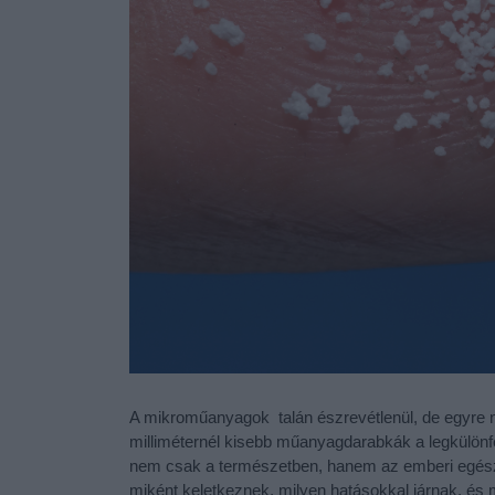
A mikroműanyagok talán észrevétlenül, de egyre 
milliméternél kisebb műanyagdarabkák a legkülö
nem csak a természetben, hanem az emberi egészs
miként keletkeznek, milyen hatásokkal járnak, és m