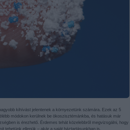
nagyobb kihívást jelentenek a környezetünk számára. Ezek az 5
nfélébb módokon kerülnek be ökoszisztémánkba, és hatásuk már
égben is érezhető. Érdemes tehát közelebbről megvizsgálni, hogy
it tehetünk ellenük – akár a saját háztartásunkban is.