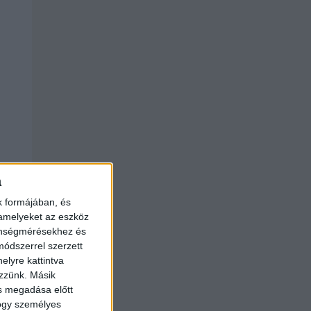
a
k formájában, és
 amelyeket az eszköz
zönségmérésekhez és
ódszerrel szerzett
elyre kattintva
ezzünk. Másik
ás megadása előtt
hogy személyes