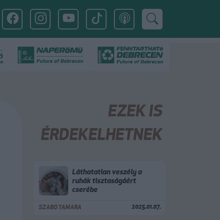
EZEK IS
ÉRDEKELHETNEK
Láthatatlan veszély a
ruhák tisztaságáért
cserébe
2025.01.07.
SZABÓ TAMARA