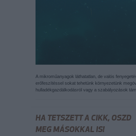
A mikroműanyagok láthatatlan, de valós fenyeget
erőfeszítéssel sokat tehetünk környezetünk megóv
hulladékgazdálkodásról vagy a szabályozások tám
HA TETSZETT A CIKK, OSZD
MEG MÁSOKKAL IS!