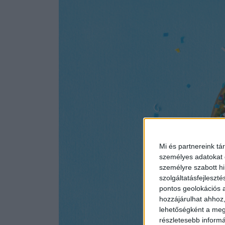
Mi és partnereink tá
személyes adatokat d
személyre szabott h
szolgáltatásfejleszté
pontos geolokációs a
hozzájárulhat ahhoz,
lehetőségként a megf
részletesebb informác