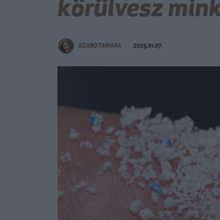
körülvesz min
SZABÓ TAMARA
2025.01.07.