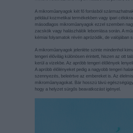
A mikroműanyagok két fő forrásból származhatnak
például kozmetikai termékekben vagy ipari célokr
másodlagos mikroműanyagok ezzel szemben nagyo
zacskók vagy halászhálók lebomlása során. A műan
kémiai folyamatok révén aprózódik, de valójában s
A mikroműanyagok jelenléte szinte mindenhol kimuta
tengeri élővilág különösen érintett, hiszen az ot
kerül a vizekbe. Az apróbb tengeri élőlények leny
A apróbb élőlényeket pedig a nagyobb tengeri halak 
szennyezés, beleértve az embereket is. Az élelmis
mikroműanyagokat. Bár hosszú távú egészségügyi 
hogy a helyzet sürgős beavatkozást igényel.