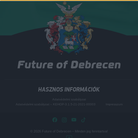
HASZNOS INFORMÁCIÓK
Adatvédelmi szabályzat
Adatvédelmi szabályzat – KEHOP-3.1.5-21-2021-00003
Impresszum
© 2026
Future of Debrecen
– Minden jog fenntartva!