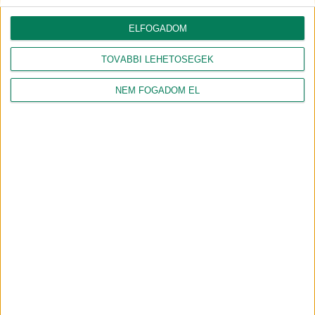
Denevér őrjárat a debreceni
Fedezd fel a Nagyerdő
éjszakában
gyógynövényeit!
ELFOGADOM
2026.07.08.
2026.06.25.
FUTURE OF DEBRECEN
FUTURE OF DEBRECEN
TOVÁBBI LEHETŐSÉGEK
A Tócó természeti értékei és
Denevérdetektorral a város
a környezeti monitoring
éjszakai lakóinak
került fókuszba a Nature of
nyomában
NEM FOGADOM EL
Debrecen sétán
2026.06.18.
FUTURE OF DEBRECEN
2026.06.15.
FUTURE OF DEBRECEN
Épített örökség és zöld
kezdeményezések
nyomában a Böszörményi
úti campuson
2026.06.11.
FUTURE OF DEBRECEN