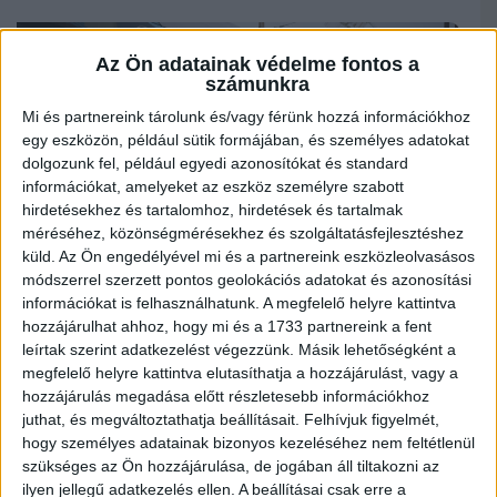
Az Ön adatainak védelme fontos a
számunkra
Mi és partnereink tárolunk és/vagy férünk hozzá információkhoz
egy eszközön, például sütik formájában, és személyes adatokat
dolgozunk fel, például egyedi azonosítókat és standard
információkat, amelyeket az eszköz személyre szabott
hirdetésekhez és tartalomhoz, hirdetések és tartalmak
méréséhez, közönségmérésekhez és szolgáltatásfejlesztéshez
küld.
Az Ön engedélyével mi és a partnereink eszközleolvasásos
módszerrel szerzett pontos geolokációs adatokat és azonosítási
információkat is felhasználhatunk. A megfelelő helyre kattintva
hozzájárulhat ahhoz, hogy mi és a 1733 partnereink a fent
leírtak szerint adatkezelést végezzünk. Másik lehetőségként a
A HUMDA Magyar Mobilitás-fejlesztési Ügynökség Zrt. kísérleti projektjének
részeként először a debreceniek utazhatnak díjmentesen a Solaris Urbino 12
megfelelő helyre kattintva elutasíthatja a hozzájárulást, vagy a
electric H2 autóbusszal 2024. január 5. és február 1. között.
hozzájárulás megadása előtt részletesebb információkhoz
juthat, és megváltoztathatja beállításait.
Felhívjuk figyelmét,
A 12 méter hosszú, háromajtós, 89 utas szállítására alkalmas busszal a DKV Zrt.
menetrend szerinti vonalain találkozhatnak az utasok. A közlekedési vállalat
hogy személyes adatainak bizonyos kezeléséhez nem feltétlenül
Facebook oldalán minden nap tájékoztatja az érdeklődőket az indulási
szükséges az Ön hozzájárulása, de jogában áll tiltakozni az
időpontokról.
ilyen jellegű adatkezelés ellen. A beállításai csak erre a