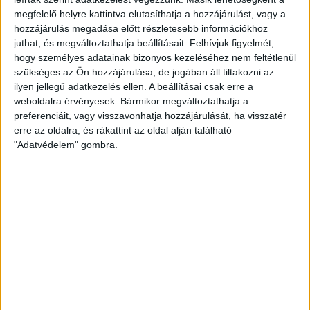
tájékoztatást a részletekről. Papp László kiemelte, hogy az elmúlt évek
megfelelő helyre kattintva elutasíthatja a hozzájárulást, vagy a
tapasztalatai, különösen a csapadékszegény 2022-es év, rávilágítottak az
hozzájárulás megadása előtt részletesebb információkhoz
esővízgyűjtés fontosságára. A
város területére hulló csapadék megtartása és
juthat, és megváltoztathatja beállításait.
Felhívjuk figyelmét,
hasznosítása különösen a burkolt felületek miatt kihívást jelent, az esővíz
otthoni gyűjtése erre egyszerű megoldást kínál.
hogy személyes adatainak bizonyos kezeléséhez nem feltétlenül
szükséges az Ön hozzájárulása, de jogában áll tiltakozni az
A tavalyi program sikerén felbuzdulva az önkormányzat idén 6500 esővízgyűjtő
ilyen jellegű adatkezelés ellen. A beállításai csak erre a
hordót oszt ki, 117 millió forintos költségkerettel. Az érdeklődés jóval meghaladta a
rendelkezésre álló mennyiséget, ezért a városvezetés szeretné a programot a
weboldalra érvényesek. Bármikor megváltoztathatja a
következő évben is folytatni.
A program keretében kiosztott hordókban
preferenciáit, vagy visszavonhatja hozzájárulását, ha visszatér
egyszerre közel 2,2 millió liter vizet lehet tárolni, ezáltal jelentős
erre az oldalra, és rákattint az oldal alján található
mennyiségű vezetékes víz felhasználását válthatjuk ki, erősítve a
felelősségteljes vízfelhasználást.
"Adatvédelem" gombra.