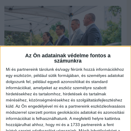
Az Ön adatainak védelme fontos a
számunkra
Mi és partnereink tárolunk és/vagy férünk hozzá információkhoz
egy eszközön, például sütik formájában, és személyes adatokat
dolgozunk fel, például egyedi azonosítókat és standard
információkat, amelyeket az eszköz személyre szabott
Debrecen önkormányzata 2023 őszén a Future of Debrecen mozgalommal
hirdetésekhez és tartalomhoz, hirdetések és tartalmak
közösen elindította „A víz a közös kincsünk” elnevezésű programot, amelynek
méréséhez, közönségmérésekhez és szolgáltatásfejlesztéshez
célja az esővízgyűjtés fontosságának hangsúlyozása.
A program sikerére
küld.
Az Ön engedélyével mi és a partnereink eszközleolvasásos
építve, a
Zöld Kódex
intézkedéseként az ingyenes esővízgyűjtő hordókra idén is
pályázhattak a debreceniek.
módszerrel szerzett pontos geolokációs adatokat és azonosítási
információkat is felhasználhatunk. A megfelelő helyre kattintva
A Vénkerti Közösségi Kertben tartott sajtótájékoztatón Papp László polgármester,
hozzájárulhat ahhoz, hogy mi és a 1733 partnereink a fent
Balázs Ákos alpolgármester, Papp Viktor, a debreceni közgyűlés Fidesz-KDNP
frakciójának vezetője, és Katona Erzsébet önkormányzati képviselő adtak
leírtak szerint adatkezelést végezzünk. Másik lehetőségként a