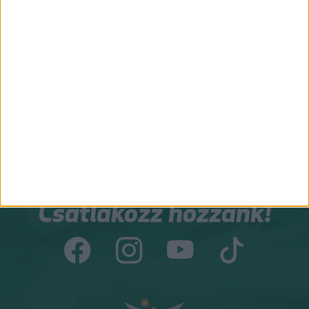
NAGY PÉTER ZOLTÁN
GÉBER JÁNOS
gazdasági agrármérnök, jogi
geográfus, projektmenedzser
szakokleveles közgazdász
Csapatunk összes tagja
Csatlakozz hozzánk!