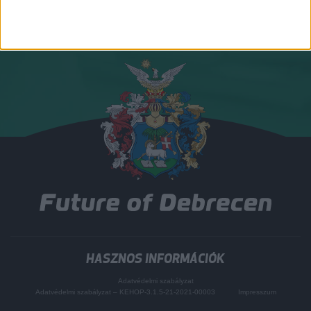
HASZNOS INFORMÁCIÓK
Adatvédelmi szabályzat
Adatvédelmi szabályzat – KEHOP-3.1.5-21-2021-00003
Impresszum