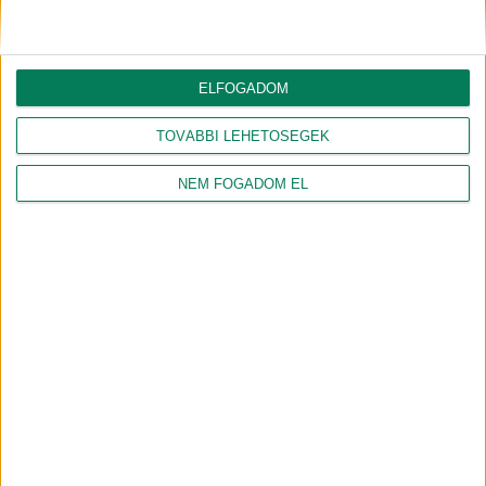
Tócóskertben
gyógynövény vesz minket
körül
2026.08.06.
FUTURE OF DEBRECEN
2026.07.23.
FUTURE OF DEBRECEN
ELFOGADOM
Denevér őrjárat a debreceni
Fedezd fel a Nagyerdő
éjszakában
gyógynövényeit!
TOVÁBBI LEHETŐSÉGEK
2026.07.08.
2026.06.25.
FUTURE OF DEBRECEN
FUTURE OF DEBRECEN
NEM FOGADOM EL
A Tócó természeti értékei és
Denevérdetektorral a város
a környezeti monitoring
éjszakai lakóinak
került fókuszba a Nature of
nyomában
Debrecen sétán
2026.06.18.
FUTURE OF DEBRECEN
2026.06.15.
FUTURE OF DEBRECEN
Épített örökség és zöld
kezdeményezések
nyomában a Böszörményi
úti campuson
2026.06.11.
FUTURE OF DEBRECEN