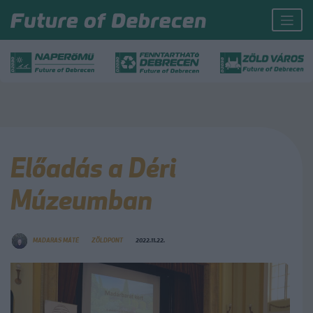
Előadás a Déri
Múzeumban
MADARAS MÁTÉ
ZÖLDPONT
2022.11.22.