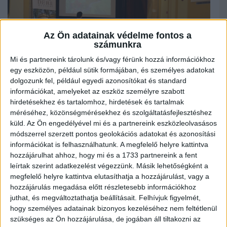
Az Ön adatainak védelme fontos a
számunkra
Mi és partnereink tárolunk és/vagy férünk hozzá információkhoz
egy eszközön, például sütik formájában, és személyes adatokat
dolgozunk fel, például egyedi azonosítókat és standard
információkat, amelyeket az eszköz személyre szabott
hirdetésekhez és tartalomhoz, hirdetések és tartalmak
méréséhez, közönségmérésekhez és szolgáltatásfejlesztéshez
A debreceni Déri Múzeum és a Future of Debrecen, valamint a Természettár
közös szervezésében 2022. november 5-én zajlott a Szállóvendégek elnevezésű
küld.
Az Ön engedélyével mi és a partnereink eszközleolvasásos
családi nap.
módszerrel szerzett pontos geolokációs adatokat és azonosítási
információkat is felhasználhatunk. A megfelelő helyre kattintva
A múzeumpedagógusok és a Future of Debrecen tagjai előadással és
ismeretterjesztő ügyességi játékokkal várták az érdeklődőket. A belépés ezúttal
hozzájárulhat ahhoz, hogy mi és a 1733 partnereink a fent
nem volt ingyenes – egy kisebb összegért tekinthették meg az előadást a
leírtak szerint adatkezelést végezzünk. Másik lehetőségként a
látogatók.
megfelelő helyre kattintva elutasíthatja a hozzájárulást, vagy a
Tóth Máté ornitológus, a Zöld Munkacsoport tagja a téli madáretetésről, valamint a
hozzájárulás megadása előtt részletesebb információkhoz
téli madárvendégekről tartott érdekes vetítést, melyből kicsik és nagyok is
juthat, és megváltoztathatja beállításait.
Felhívjuk figyelmét,
megtudhatták, hogyan lehet madárbaráttá varázsolni lakókörnyezetüket. Szó esett
hogy személyes adatainak bizonyos kezeléséhez nem feltétlenül
olyan érdekes madárfajokról, mint a fenyőrigó, a csonttollú, a fenyőpinty, valamint
szükséges az Ön hozzájárulása, de jogában áll tiltakozni az
a téli madáreleségekről és a madáretetés szabályairól is hallhattak az érdeklődők.
Az előadás végén madáreleséget – például több cinkegolyót – vihettek haza a