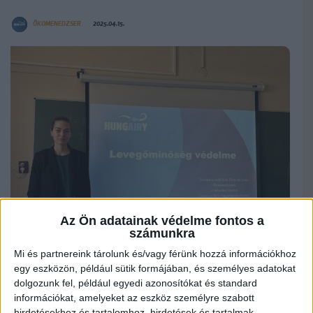
ÖKOMENEDZSER
2025.04.15.
Az Ön adatainak védelme fontos a
számunkra
Mi és partnereink tárolunk és/vagy férünk hozzá információkhoz
egy eszközön, például sütik formájában, és személyes adatokat
Április második hetében országszerte megrendezésre került a
Fenntarthatósági
dolgozunk fel, például egyedi azonosítókat és standard
témahét
, amelynek célja, hogy a diákokat közelebb hozza a környezettudatos
információkat, amelyeket az eszköz személyre szabott
gondolkodáshoz, és segítse őket abban, hogy aktívan részt vegyenek bolygónk
megóvásában. A témahét keretében számos debreceni oktatási intézményben
hirdetésekhez és tartalomhoz, hirdetések és tartalmak