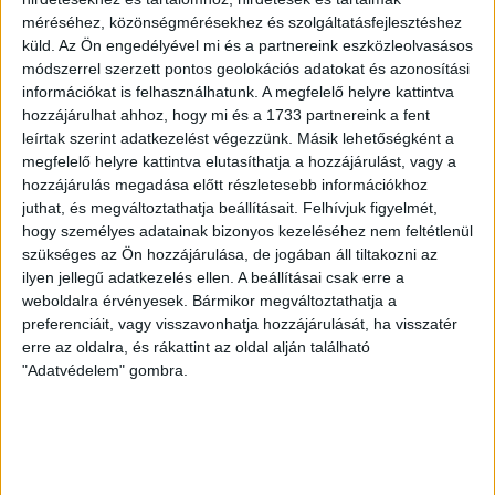
jártunk, hogy előadásokat tartsunk a tanulóknak a levegőminőségről, a
méréséhez, közönségmérésekhez és szolgáltatásfejlesztéshez
fenntartható jövőről és a LIFE IP HungAIRy projekt helyi eredményeiről.
küld.
Az Ön engedélyével mi és a partnereink eszközleolvasásos
Hétfő – Debreceni Benedek Elek Általános Iskola
módszerrel szerzett pontos geolokációs adatokat és azonosítási
információkat is felhasználhatunk. A megfelelő helyre kattintva
A hetet a Debreceni Benedek Elek Általános Iskolában kezdtük, ahol az 5.a, 5.b,
hozzájárulhat ahhoz, hogy mi és a 1733 partnereink a fent
5.c, 6.a, 6.b, 7.a, 8.a és 8.b osztályok tanulóival találkoztunk. Az előadások során
a gyerekek megismerkedtek a levegőszennyezés fő forrásaival és a szálló por
leírtak szerint adatkezelést végezzünk. Másik lehetőségként a
egészségügyi hatásaival. Emellett bemutattuk nekik a LIFE IP HungAIRy projektet,
megfelelő helyre kattintva elutasíthatja a hozzájárulást, vagy a
amelynek célja a levegőminőség javítása, valamint a debreceni pilot akciót, azaz a
hozzájárulás megadása előtt részletesebb információkhoz
védőerdősítési programot is részletesen megismerték.
juthat, és megváltoztathatja beállításait.
Felhívjuk figyelmét,
hogy személyes adatainak bizonyos kezeléséhez nem feltétlenül
szükséges az Ön hozzájárulása, de jogában áll tiltakozni az
ilyen jellegű adatkezelés ellen. A beállításai csak erre a
weboldalra érvényesek. Bármikor megváltoztathatja a
preferenciáit, vagy visszavonhatja hozzájárulását, ha visszatér
erre az oldalra, és rákattint az oldal alján található
"Adatvédelem" gombra.