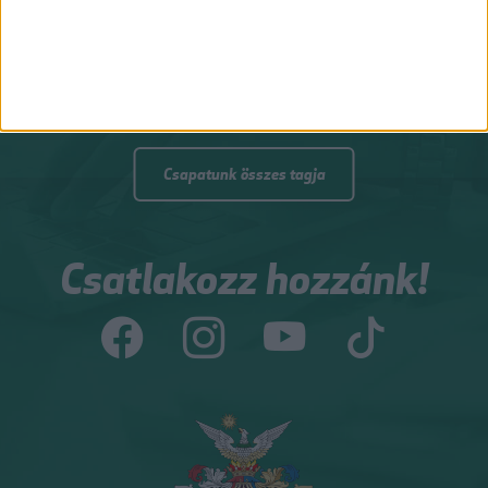
NAGY PÉTER ZOLTÁN
GÉBER JÁNOS
gazdasági agrármérnök, jogi
geográfus, projektmenedzser
szakokleveles közgazdász
Csapatunk összes tagja
Csatlakozz hozzánk!