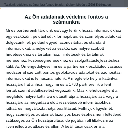
Talajunk védelme számunkra fontos feladat, többek között a
Zöld Kódex
ben
megjelenő fásítási programjainkkal ezt a célt is szolgáljuk. A börzére látogató
érdeklődőkkel is erről a témáról beszélgettünk, miközben zöld üzenetekkel
Az Ön adatainak védelme fontos a
kapcsolatos kitűzőket készítettünk a Future of Debrecen standjánál.
számunkra
Mi és partnereink tárolunk és/vagy férünk hozzá információkhoz
egy eszközön, például sütik formájában, és személyes adatokat
dolgozunk fel, például egyedi azonosítókat és standard
információkat, amelyeket az eszköz személyre szabott
hirdetésekhez és tartalomhoz, hirdetések és tartalmak
méréséhez, közönségmérésekhez és szolgáltatásfejlesztéshez
küld.
Az Ön engedélyével mi és a partnereink eszközleolvasásos
módszerrel szerzett pontos geolokációs adatokat és azonosítási
információkat is felhasználhatunk. A megfelelő helyre kattintva
hozzájárulhat ahhoz, hogy mi és a 1733 partnereink a fent
leírtak szerint adatkezelést végezzünk. Másik lehetőségként a
megfelelő helyre kattintva elutasíthatja a hozzájárulást, vagy a
hozzájárulás megadása előtt részletesebb információkhoz
juthat, és megváltoztathatja beállításait.
Felhívjuk figyelmét,
hogy személyes adatainak bizonyos kezeléséhez nem feltétlenül
Nézzük hogyan segítik a Zöld Kódexben szereplő fásítási programok a
szükséges az Ön hozzájárulása, de jogában áll tiltakozni az
talajvédelmet:
ilyen jellegű adatkezelés ellen. A beállításai csak erre a