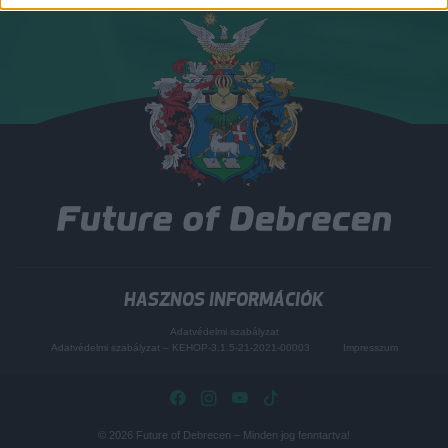
HASZNOS INFORMÁCIÓK
Adatvédelmi szabályzat
Adatvédelmi szabályzat – KEHOP-3.1.5-21-2021-00003
Impresszum
© 2026
Future of Debrecen
– Minden jog fenntartva!