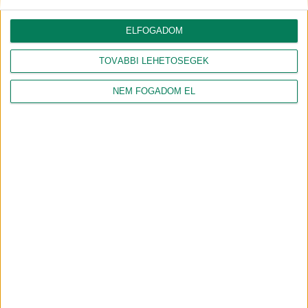
Denevér őrjárat a debreceni
Fedezd fel a Nagyerdő
éjszakában
gyógynövényeit!
ELFOGADOM
2026.07.08.
2026.06.25.
FUTURE OF DEBRECEN
FUTURE OF DEBRECEN
TOVÁBBI LEHETŐSÉGEK
A Tócó természeti értékei és
Denevérdetektorral a város
a környezeti monitoring
éjszakai lakóinak
került fókuszba a Nature of
NEM FOGADOM EL
nyomában
Debrecen sétán
2026.06.18.
FUTURE OF DEBRECEN
2026.06.15.
FUTURE OF DEBRECEN
Épített örökség és zöld
kezdeményezések
nyomában a Böszörményi
úti campuson
2026.06.11.
FUTURE OF DEBRECEN