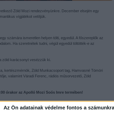
övetkező Zöld Mozi rendezvényünkre. December elsején egy
antikus vígjátékot vetítjük.
 egy számára ismeretlen helyen tölti, egyedül. A főszereplők az
odalom. Ha szeretnétek tudni, végül egyedül töltötték-e az
 a zöld karácsonyt vesézzük ki.
ika, kertészmérnök, Zöld Munkacsoport tag, Hamvasné Tömöri
ője, valamint Váradi Ferenc, rádiós műsorvezető, Zöld
7:00 órakor az Apolló Mozi Soós Imre termében!
ma korlátozott, ezért kérünk, regisztrálj időben:
Az Ön adatainak védelme fontos a számunkr