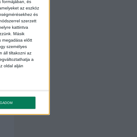
k formájában, és
 amelyeket az eszköz
zönségmérésekhez és
ódszerrel szerzett
elyre kattintva
ezzünk. Másik
ás megadása előtt
hogy személyes
áll tiltakozni az
egváltoztathatja a
z oldal alján
OGADOM