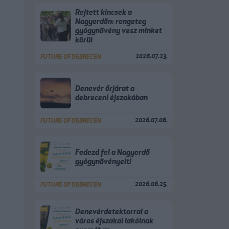
Rejtett kincsek a
Nagyerdőn: rengeteg
gyógynövény vesz minket
körül
2026.07.23.
FUTURE OF DEBRECEN
Denevér őrjárat a
debreceni éjszakában
2026.07.08.
FUTURE OF DEBRECEN
Fedezd fel a Nagyerdő
gyógynövényeit!
2026.06.25.
FUTURE OF DEBRECEN
Denevérdetektorral a
város éjszakai lakóinak