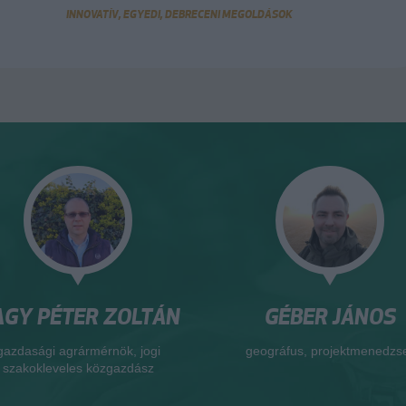
INNOVATÍV, EGYEDI, DEBRECENI MEGOLDÁSOK
GY PÉTER ZOLTÁN
GÉBER JÁNOS
gazdasági agrármérnök, jogi
geográfus, projektmenedzs
szakokleveles közgazdász