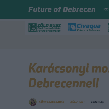
RO
Karácsonyi moz
Debrecennel!
KÖRNYEZETBARÁT
ZÖLDPONT
2022.11.17.