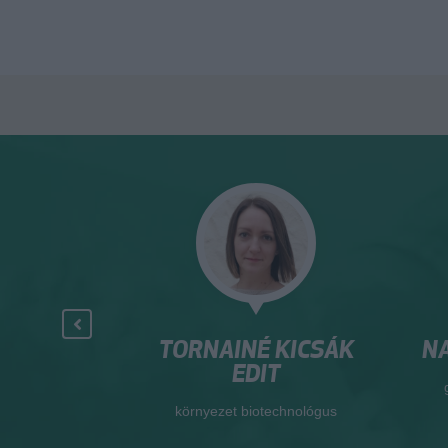
R. BACSÓ
TORNAINÉ KICSÁK
NA
RIA
EDIT
Élményközpont
környezet biotechnológus
ője