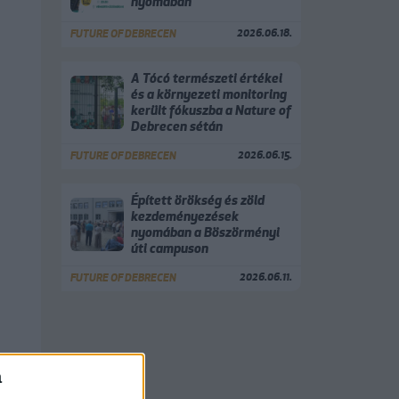
nyomában
2026.06.18.
FUTURE OF DEBRECEN
A Tócó természeti értékei
és a környezeti monitoring
került fókuszba a Nature of
Debrecen sétán
2026.06.15.
FUTURE OF DEBRECEN
Épített örökség és zöld
kezdeményezések
nyomában a Böszörményi
úti campuson
2026.06.11.
FUTURE OF DEBRECEN
a