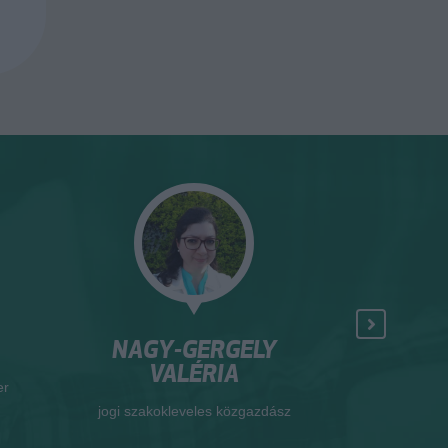
NAGY-GERGELY
HAMEC
VALÉRIA
er
okleveles ter
jogi szakokleveles közgazdász