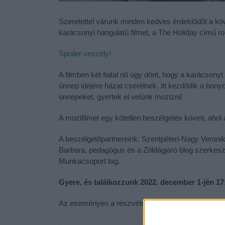
Szeretettel várunk minden kedves érdeklődőt a k
karácsonyi hangulatú filmet, a The Holiday című rom
Spoiler veszély!
A filmben két fiatal nő úgy dönt, hogy a karácsonyt
ünnep idejére házat cserélnek, itt kezdődik a bony
ünnepeket, gyertek el velünk mozizni!
A mozifilmet egy kötetlen beszélgetés követi, ahol
A beszélgetőpartnereink: Szentpéteri-Nagy Veron
Barbara, pedagógus és a Zöldágjáró blog szerkeszt
Munkacsoport tag.
Gyere, és találkozzunk 2022. december 1-jén 1
Az eseményen a részvétel ingyenes, de a helyek szá