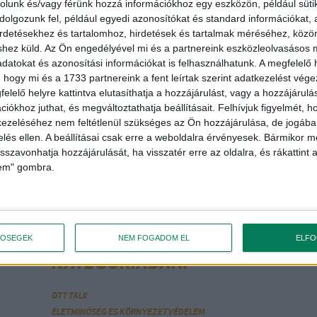
rolunk és/vagy férünk hozzá információkhoz egy eszközön, például süti
olgozunk fel, például egyedi azonosítókat és standard információkat,
irdetésekhez és tartalomhoz, hirdetések és tartalmak méréséhez, kö
shez küld.
Az Ön engedélyével mi és a partnereink eszközleolvasásos m
datokat és azonosítási információkat is felhasználhatunk. A megfelelő h
 hogy mi és a 1733 partnereink a fent leírtak szerint adatkezelést vég
elelő helyre kattintva elutasíthatja a hozzájárulást, vagy a hozzájárul
iókhoz juthat, és megváltoztathatja beállításait.
Felhívjuk figyelmét, 
ezeléséhez nem feltétlenül szükséges az Ön hozzájárulása, de jogában 
zelés ellen. A beállításai csak erre a weboldalra érvényesek. Bármikor m
isszavonhatja hozzájárulását, ha visszatér erre az oldalra, és rákattint a
nban egy email címmel több regisztráció is beküldhető.)
lem" gombra.
VAGY OLVASS TOVÁBB EBBEN A
TŐSÉGEK
NEM FOGADOM EL
ELF
KATEGÓRIÁBAN!
OTT TALI!
ÉLETMINŐSÉG ÉS KÖRNYEZETVÉDELEM