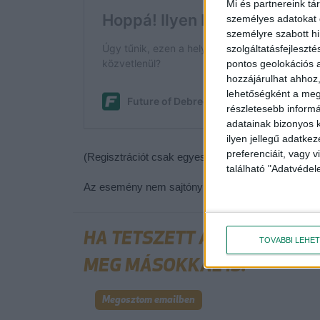
Mi és partnereink tá
személyes adatokat d
személyre szabott h
szolgáltatásfejleszté
pontos geolokációs a
hozzájárulhat ahhoz,
lehetőségként a megf
részletesebb informác
adatainak bizonyos k
ilyen jellegű adatke
preferenciáit, vagy v
(Regisztrációt csak egyesével tudunk fogadni, azo
található "Adatvéde
Az esemény nem sajtónyilvános.
HA TETSZETT A CIKK, OSZD
TOVÁBBI LEHE
MEG MÁSOKKAL IS!
Megosztom emailben