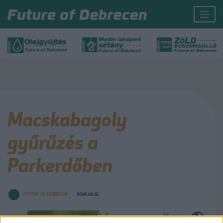
Macskabagoly
gyűrűzés a
Parkerdőben
FUTURE OF DEBRECEN
2026.02.12.