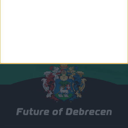
Csatlakozz hozzánk!