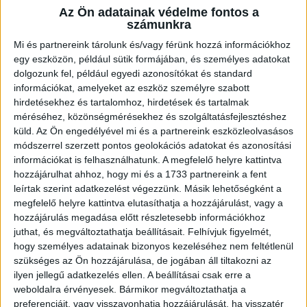
Az Ön adatainak védelme fontos a
számunkra
Mi és partnereink tárolunk és/vagy férünk hozzá információkhoz
egy eszközön, például sütik formájában, és személyes adatokat
dolgozunk fel, például egyedi azonosítókat és standard
információkat, amelyeket az eszköz személyre szabott
hirdetésekhez és tartalomhoz, hirdetések és tartalmak
méréséhez, közönségmérésekhez és szolgáltatásfejlesztéshez
küld.
Az Ön engedélyével mi és a partnereink eszközleolvasásos
módszerrel szerzett pontos geolokációs adatokat és azonosítási
Szeretettel várunk minden kedves érdeklődőt az idei év első Nature of Debrecen
információkat is felhasználhatunk. A megfelelő helyre kattintva
eseményére, amely során betekintést nyerhettek a baglyok tudományos
hozzájárulhat ahhoz, hogy mi és a 1733 partnereink a fent
vizsgálatának rejtelmeibe.
leírtak szerint adatkezelést végezzünk. Másik lehetőségként a
Az esemény keretében teszünk egy sétát a Madár-lakópark sétányon, miközben
megfelelő helyre kattintva elutasíthatja a hozzájárulást, vagy a
megismerhetitek a baglyok életmódját és védelmük eszközeit is.
hozzájárulás megadása előtt részletesebb információkhoz
juthat, és megváltoztathatja beállításait.
Felhívjuk figyelmét,
A programra érdemes meleg ruhát és fejlámpát hozni!
hogy személyes adatainak bizonyos kezeléséhez nem feltétlenül
Időpont: 2026. február 21. (szombat) 16:00 óra
szükséges az Ön hozzájárulása, de jogában áll tiltakozni az
ilyen jellegű adatkezelés ellen. A beállításai csak erre a
Találkozás helye: Parkerdő Pálma felőli bejárata
weboldalra érvényesek. Bármikor megváltoztathatja a
Esemény időtartama: 4 óra
preferenciáit, vagy visszavonhatja hozzájárulását, ha visszatér