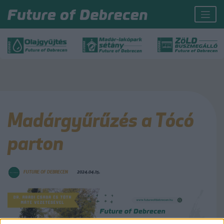
Madárgyűrűzés a Tócó
parton
FUTURE OF DEBRECEN
2024.04.15.