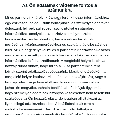
Az Ön adatainak védelme fontos a
számunkra
Mi és partnereink tárolunk és/vagy férünk hozzá információkhoz
egy eszközön, például sütik formájában, és személyes adatokat
dolgozunk fel, például egyedi azonosítókat és standard
információkat, amelyeket az eszköz személyre szabott
hirdetésekhez és tartalomhoz, hirdetések és tartalmak
méréséhez, közönségmérésekhez és szolgáltatásfejlesztéshez
Madárgyűrűzési bemutató
küld.
Az Ön engedélyével mi és a partnereink eszközleolvasásos
módszerrel szerzett pontos geolokációs adatokat és azonosítási
2024. április 20-án 7:00-tól szeretettel várunk minden kedves érdeklődőt a Tócó
partján. A 7:00-ra érkezőknek a találkozási pont a Józsapark mögötti játszótér,
információkat is felhasználhatunk. A megfelelő helyre kattintva
ahol Dr. Aradi Csaba ökológussal találkozva közösen elsétáltok a Nagylegelőre,
hozzájárulhat ahhoz, hogy mi és a 1733 partnereink a fent
ahol Tóth Máté, természetvédelmi mérnök fog várni Titeket, hogy egy
leírtak szerint adatkezelést végezzünk. Másik lehetőségként a
madárgyűrűzési bemutatót tartson nektek. A gyűrűzés során testközelből is
megismerhetitek Debrecen néhány jellegzetes fészkelő madárfaját.
megfelelő helyre kattintva elutasíthatja a hozzájárulást, vagy a
hozzájárulás megadása előtt részletesebb információkhoz
Az esemény 12:00-ig tart, így van lehetőség a későbbi érkezésre is, azonban a
juthat, és megváltoztathatja beállításait.
Felhívjuk figyelmét,
korai extrém meleg miatt a madarak már csak reggel aktívak, így nekik már nem
tudjuk garantálni, hogy részesei lehetnek a gyűrűzésnek.
hogy személyes adatainak bizonyos kezeléséhez nem feltétlenül
szükséges az Ön hozzájárulása, de jogában áll tiltakozni az
A később érkezőket a madárgyűrűzés helyszínén várjuk, vagyis a Nagylegelőn.
ilyen jellegű adatkezelés ellen. A beállításai csak erre a
Az odajutás nem túl bonyolult: a Józsapark mögötti játszótér lesz a kiindulási pont,
utána át kell sétálni a Tócón átvezető kis hídon, majd jobbra fordulni és közvetlenül
weboldalra érvényesek. Bármikor megváltoztathatja a
a Tócó partján egyenesen sétálni, amíg el nem éritek a Nagylegelőt. A helyszínen
preferenciáit, vagy visszavonhatja hozzájárulását, ha visszatér