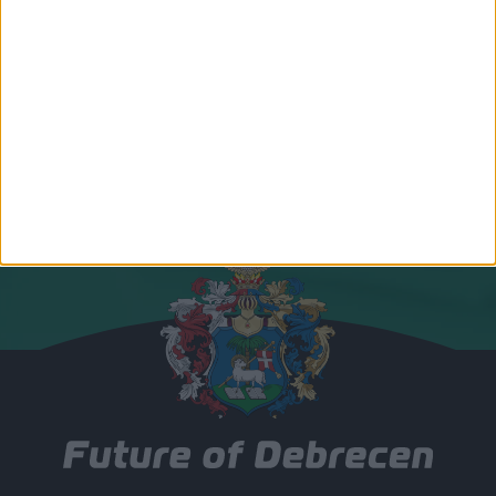
Csatlakozz hozzánk!