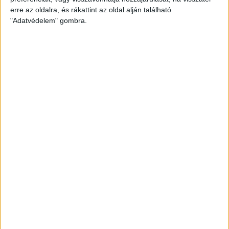
a két szakemberünk, és remélhetőleg a madarak fognak várni Titeket.
erre az oldalra, és rákattint az oldal alján található
Az eseményre túrabakancs, vízálló cipő viselése ajánlott!
"Adatvédelem" gombra.
📍Találkozás 7:00-kor: Józsapark mögötti játszótér
📍Találkozás a később érkezőknek: Nagylegelő (47.595355, 21.582923)
A szakvezetést Dr. Aradi Csaba, ökológus, Zöld Munkacsoport tag és Tóth Máté,
természetvédelmi mérnök, Zöld Munkacsoport tag tartja.
A részvétel ingyenes, csatlakozzatok hozzánk!
A séta társszervezője a Debreceni Biodiverzitás Kutató Központ.
A programváltozás jogát fenntartjuk, az esemény nem sajtónyilvános!
HA TETSZETT A CIKK, OSZD MEG MÁSOKKAL IS!
Megosztom emailben
VAGY OLVASS TOVÁBB EBBEN A
KATEGÓRIÁBAN!
OTT TALI!
INNOVATÍV, EGYEDI, DEBRECENI MEGOLDÁSOK