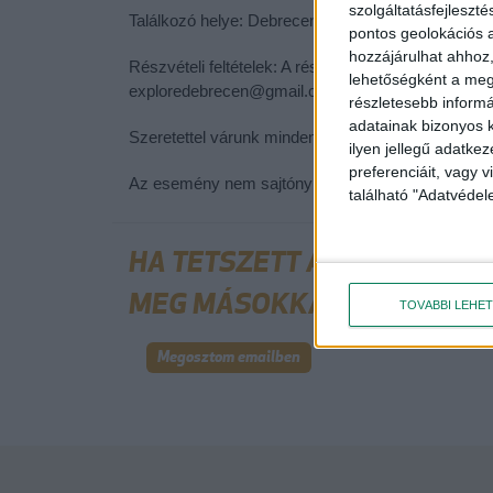
szolgáltatásfejleszté
Találkozó helye: Debreceni Egyetem Böszörményi 
pontos geolokációs a
hozzájárulhat ahhoz,
Részvételi feltételek: A részvétel ingyenes, de a ko
lehetőségként a megf
exploredebrecen@gmail.com e-mail címen lehet.
részletesebb informác
adatainak bizonyos k
Szeretettel várunk minden érdeklődőt!
ilyen jellegű adatke
preferenciáit, vagy v
Az esemény nem sajtónyilvános, a programváltozás
található "Adatvéde
HA TETSZETT A CIKK, OSZD
MEG MÁSOKKAL IS!
TOVÁBBI LEHE
Megosztom emailben