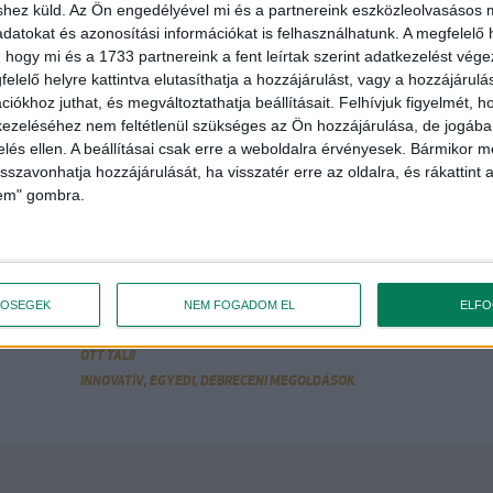
shez küld.
Az Ön engedélyével mi és a partnereink eszközleolvasásos m
úti campus bejárata (Böszörményi út 138.)
datokat és azonosítási információkat is felhasználhatunk. A megfelelő h
 hogy mi és a 1733 partnereink a fent leírtak szerint adatkezelést vég
rlátozott létszám miatt regisztrációhoz kötött! Jelentkezni az
elelő helyre kattintva elutasíthatja a hozzájárulást, vagy a hozzájárul
iókhoz juthat, és megváltoztathatja beállításait.
Felhívjuk figyelmét, 
ezeléséhez nem feltétlenül szükséges az Ön hozzájárulása, de jogában 
zelés ellen. A beállításai csak erre a weboldalra érvényesek. Bármikor m
isszavonhatja hozzájárulását, ha visszatér erre az oldalra, és rákattint a
 jogát fenntartjuk!
lem" gombra.
VAGY OLVASS TOVÁBB EBBEN A
KATEGÓRIÁBAN!
TŐSÉGEK
NEM FOGADOM EL
ELF
OTT TALI!
INNOVATÍV, EGYEDI, DEBRECENI MEGOLDÁSOK