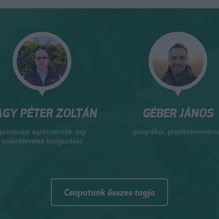
GÉBER JÁNOS
NAGY-GERGELY
VALÉRIA
eográfus, projektmenedzser
jogi szakokleveles közgazdá
Csapatunk összes tagja