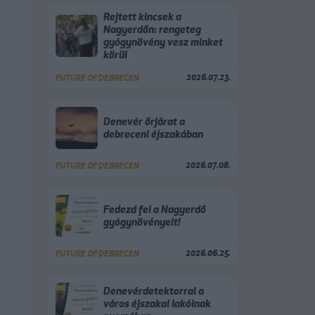
Rejtett kincsek a
Nagyerdőn: rengeteg
gyógynövény vesz minket
körül
2026.07.23.
FUTURE OF DEBRECEN
Denevér őrjárat a
debreceni éjszakában
2026.07.08.
FUTURE OF DEBRECEN
Fedezd fel a Nagyerdő
gyógynövényeit!
2026.06.25.
FUTURE OF DEBRECEN
Denevérdetektorral a
város éjszakai lakóinak