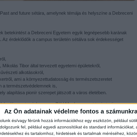
 Past and future sétára, amelynek témája és helyszíne a Debreceni
nek betekintést a Debreceni Egyetem egyik legnépesebb karának
. Az érdeklődők a campus területén sétálva sok érdekességet
ről,
Mikolás Tibor által tervezett egyetemi épületekről,
űvészeti alkotásokról,
ertről, ami a környezettudatosság és természetszeretet
án a természetvédelemnek is,
y alapítása pionír szerepet játszott a város életében.
László egyetemi docens, a Zöld Munkacsoport tagja tartja.
Az Ön adatainak védelme fontos a számunkr
rolunk és/vagy férünk hozzá információkhoz egy eszközön, például süti
olgozunk fel, például egyedi azonosítókat és standard információkat,
irdetésekhez és tartalomhoz, hirdetések és tartalmak méréséhez, kö