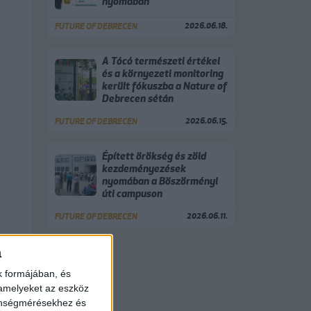
nyomában
2026.06.18.
FUTURE OF DEBRECEN
A Tócó természeti értékei
és a környezeti monitoring
került fókuszba a Nature of
Debrecen sétán
2026.06.15.
FUTURE OF DEBRECEN
Épített örökség és zöld
kezdeményezések
nyomában a Böszörményi
úti campuson
2026.06.11.
FUTURE OF DEBRECEN
a
k formájában, és
 amelyeket az eszköz
zönségmérésekhez és