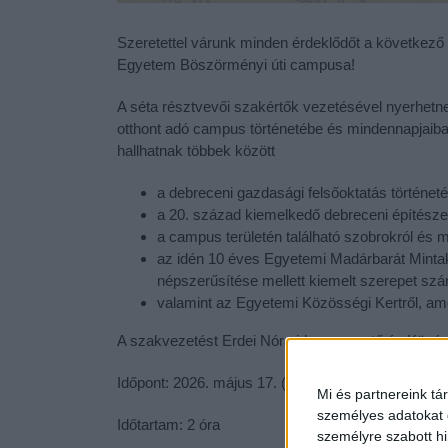
Szeretettel várunk minden érdeklődőt a következő
Egyetem Böszörményi úti campusa!
A séta résztvevői szakértők vezetésével nyerhet
otthont adó campus történetébe és mindennapjaiba
hallhatnak többek között
a debreceni gazdasági felsőoktatás történeté
a 20. század kiemelkedő debreceni építésze, 
a campus területén található szobrokról és m
az idén 10 éves Egyetemi Madárbarát Mintak
népszerűsítése mellett kiemelt szerepet sz
valamint az Egyetemi Közösségi Kertről, amel
A szakvezetést Erdei Nóra idegenvezető és Kövér 
Időpont: 2026. május 17. (vasárnap) 14:30
Mi és partnereink tá
személyes adatokat d
Időtartam: 2 óra
személyre szabott h