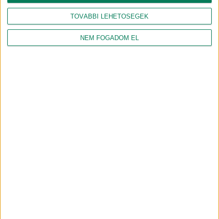
a környezeti monitoring
éjszakai lakóinak
került fókuszba a Nature of
nyomában
Debrecen sétán
TOVÁBBI LEHETŐSÉGEK
2026.06.18.
FUTURE OF DEBRECEN
2026.06.15.
FUTURE OF DEBRECEN
NEM FOGADOM EL
Épített örökség és zöld
kezdeményezések
nyomában a Böszörményi
úti campuson
2026.06.11.
FUTURE OF DEBRECEN
NAGY PÉTER ZOLTÁN
GÉBER JÁNOS