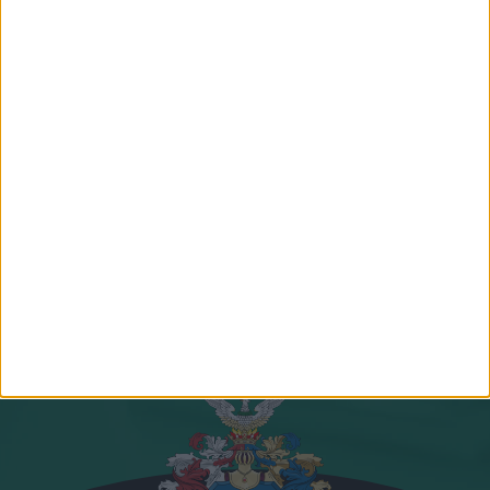
gazdasági agrármérnök, jogi
geográfus, projektmenedzser
szakokleveles közgazdász
Csapatunk összes tagja
Csatlakozz hozzánk!