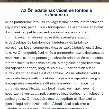
Az Ön adatainak védelme fontos a
számunkra
Mi és partnereink tárolunk és/vagy férünk hozzá információkhoz
egy eszközön, például sütik formájában, és személyes adatokat
dolgozunk fel, például egyedi azonosítókat és standard
információkat, amelyeket az eszköz személyre szabott
hirdetésekhez és tartalomhoz, hirdetések és tartalmak
méréséhez, közönségmérésekhez és szolgáltatásfejlesztéshez
küld.
Az Ön engedélyével mi és a partnereink eszközleolvasásos
módszerrel szerzett pontos geolokációs adatokat és azonosítási
információkat is felhasználhatunk. A megfelelő helyre kattintva
hozzájárulhat ahhoz, hogy mi és a 1733 partnereink a fent
leírtak szerint adatkezelést végezzünk. Másik lehetőségként a
A Kossuth utcai Verestemplomban kezdtünk, ahol a templom építéséről és a
megfelelő helyre kattintva elutasíthatja a hozzájárulást, vagy a
gyönyörű belsőről Ilda néni értékes előadást tartott. A Kossuth utcán a belváros
felé haladva sok különös cívis legendát ismerhettünk meg. A Csokonai
hozzájárulás megadása előtt részletesebb információkhoz
Színházhoz érve megcsodáltuk a még mindig gyönyörű lombozatú japánakácokat,
juthat, és megváltoztathatja beállításait.
Felhívjuk figyelmét,
a Hal-közbe érve volt szó a szabadkőművességről, a séta végén pedig
hogy személyes adatainak bizonyos kezeléséhez nem feltétlenül
csatlakoztunk a Nagytemplom előtti ünnepi gyertyagyújtáshoz is.
szükséges az Ön hozzájárulása, de jogában áll tiltakozni az
ilyen jellegű adatkezelés ellen. A beállításai csak erre a
weboldalra érvényesek. Bármikor megváltoztathatja a