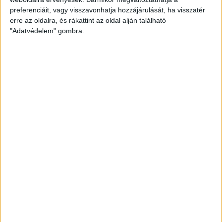
preferenciáit, vagy visszavonhatja hozzájárulását, ha visszatér
erre az oldalra, és rákattint az oldal alján található
"Adatvédelem" gombra.
A szakvezetést Váradi Zoltán, a Természettár vezetője és Horog Máté, a City-
Legends.com megálmodója tartotta.
Tartsatok velünk legközelebb is!
HA TETSZETT A CIKK, OSZD MEG MÁSOKKAL IS!
Megosztom emailben