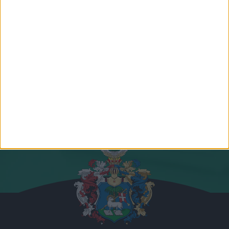
Csapatunk összes tagja
Csatlakozz hozzánk!