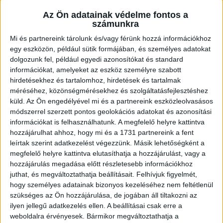
Az Ön adatainak védelme fontos a
számunkra
Mi és partnereink tárolunk és/vagy férünk hozzá információkhoz
egy eszközön, például sütik formájában, és személyes adatokat
dolgozunk fel, például egyedi azonosítókat és standard
információkat, amelyeket az eszköz személyre szabott
hirdetésekhez és tartalomhoz, hirdetések és tartalmak
méréséhez, közönségmérésekhez és szolgáltatásfejlesztéshez
küld.
Az Ön engedélyével mi és a partnereink eszközleolvasásos
módszerrel szerzett pontos geolokációs adatokat és azonosítási
Neked mi volt a kedvenc könyved és hogyan lettél természetbúvár? Gerald
információkat is felhasználhatunk. A megfelelő helyre kattintva
Durrell sokak számára meghatározó élmény volt. Így most az ő és családjának
életét bemutató népszerű Korfu trilógia alapján forgatott sorozatába kapunk
hozzájárulhat ahhoz, hogy mi és a 1731 partnereink a fent
betekintést.
leírtak szerint adatkezelést végezzünk. Másik lehetőségként a
megfelelő helyre kattintva elutasíthatja a hozzájárulást, vagy a
A vetítés után egy kötetlen beszélgetéssel készülünk, melynek keretében Gerald
Durrell életéről és munkásságáról ejtünk néhány szót. Választ kapunk arra a nagy
hozzájárulás megadása előtt részletesebb információkhoz
kérdésre is, miért is jó természetbúvárnak lenni? Az interaktív beszélgetés
juthat, és megváltoztathatja beállításait.
Felhívjuk figyelmét,
keretében szeretnénk megtudni, hogy számotokra mi volt az a könyv vagy más
hogy személyes adatainak bizonyos kezeléséhez nem feltétlenül
mű, amit szívesen olvastatok a természetről, ami titeket is inspirált,
természetbúvárrá tett. Hozzátok el a vetítésre és mutassátok be a beszélgetés
szükséges az Ön hozzájárulása, de jogában áll tiltakozni az
során! Kíváncsian várjuk!
ilyen jellegű adatkezelés ellen. A beállításai csak erre a
weboldalra érvényesek. Bármikor megváltoztathatja a
A beszélgetőpartnereink: Váradi Zoltán, Debrecen Zöld Munkacsoportjának tagja,