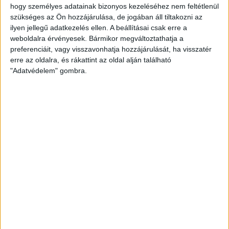
hogy személyes adatainak bizonyos kezeléséhez nem feltétlenül
az iskolai eszközök beszerzése során.
szükséges az Ön hozzájárulása, de jogában áll tiltakozni az
ilyen jellegű adatkezelés ellen. A beállításai csak erre a
weboldalra érvényesek. Bármikor megváltoztathatja a
preferenciáit, vagy visszavonhatja hozzájárulását, ha visszatér
erre az oldalra, és rákattint az oldal alján található
"Adatvédelem" gombra.
Beszéltünk arról is, hogy a pedagógusok nyitottak a környezettudatos újításokra,
és hogyan lehet szülői összefogással olyan megoldásokat találni, mint például a
hulladékmentes tisztasági csomagok az óvodákban.
A közönséggel folytatott beszélgetés során szóba került a tankönyv- és
füzetcsomagolás kérdése, valamint az iskolák szerepe a fenntarthatóságra
nevelésben. Felvetődött az ötlet, hogy a gyermekek aktív, cselekvő bevonása az
ilyen kezdeményezésekbe hosszú távon is meghatározó lehet.