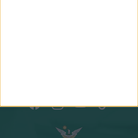
NAGY PÉTER ZOLTÁN
GÉBER JÁNOS
gazdasági agrármérnök, jogi
geográfus, projektmenedzser
szakokleveles közgazdász
Csapatunk összes tagja
Csatlakozz hozzánk!