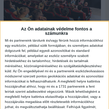
Az Ön adatainak védelme fontos a
számunkra
Mi és partnereink tárolunk és/vagy férünk hozzá információkhoz
egy eszközön, például sütik formájában, és személyes adatokat
dolgozunk fel, például egyedi azonosítókat és standard
Szeptember 23-ai Zöld Mozi rendezvényünkön a WALL-E című animációs filmet
információkat, amelyeket az eszköz személyre szabott
néztük meg együtt az Apolló Moziban.
hirdetésekhez és tartalomhoz, hirdetések és tartalmak
méréséhez, közönségmérésekhez és szolgáltatásfejlesztéshez
A vetítés előtt az érdeklődők egy különleges beszélgetésen vehettetek részt a
zero waste életmód és az ökos iskolakezdés témakörében, melyet a Nemzetközi
küld.
Az Ön engedélyével mi és a partnereink eszközleolvasásos
Hulladékgyűjtő Nap alkalmából szerveztünk meg. Köszönjük
módszerrel szerzett pontos geolokációs adatokat és azonosítási
beszélgetőpartnereinknek, Hamvasné Tömöri Barbarának, pedagógusnak és a
információkat is felhasználhatunk. A megfelelő helyre kattintva
Zöldágjáró blog szerkesztőjének, valamint Váradi Ferencnek, rádiós
műsorvezetőnek, hogy megosztották tapasztalataikat és gondolataikat!
hozzájárulhat ahhoz, hogy mi és a 1731 partnereink a fent
leírtak szerint adatkezelést végezzünk. Másik lehetőségként a
A beszélgetés azzal indult, hogy a környezettudatos hétköznapokat nem csak
megfelelő helyre kattintva elutasíthatja a hozzájárulást, vagy a
elkezdeni nehéz, de fenntartani is kihívást jelent, különösen az iskolakezdéskor.
Barbi azonban kiemelte, hogy sosem késő váltani, és hogy a fenntarthatóság
hozzájárulás megadása előtt részletesebb információkhoz
bármikor aktuális téma. A közönséggel együtt megbeszéltük, hogy milyen
juthat, és megváltoztathatja beállításait.
Felhívjuk figyelmét,
nehézségekkel szembesülnek a szülők, ha fenntartható alternatívákat keresnek