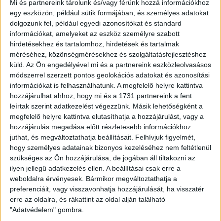
Mi és partnereink tárolunk és/vagy férünk hozzá információkhoz
Az alábbi edukatív kisfilmben azt mutatjuk be, hogy a klímaváltozás milyen
hatással van életünkre és a víziközmű-szolgáltatásra, illetve szó lesz benne
egy eszközön, például sütik formájában, és személyes adatokat
arról is, hogy mi mit tehetünk azért, hogy a klímaváltozás hatásait saját
dolgozunk fel, például egyedi azonosítókat és standard
környezetünkben csökkentsük.
információkat, amelyeket az eszköz személyre szabott
Az edukatív kisfilm a KEHOP-2.1.7-19-2019-00023 azonosítószámú projekt
hirdetésekhez és tartalomhoz, hirdetések és tartalmak
keretében készült. Kedvezményezett: Magyar Víziközmű Szövetség.
méréséhez, közönségmérésekhez és szolgáltatásfejlesztéshez
küld.
Az Ön engedélyével mi és a partnereink eszközleolvasásos
www.maviz.hu
módszerrel szerzett pontos geolokációs adatokat és azonosítási
információkat is felhasználhatunk. A megfelelő helyre kattintva
hozzájárulhat ahhoz, hogy mi és a 1731 partnereink a fent
leírtak szerint adatkezelést végezzünk. Másik lehetőségként a
megfelelő helyre kattintva elutasíthatja a hozzájárulást, vagy a
hozzájárulás megadása előtt részletesebb információkhoz
juthat, és megváltoztathatja beállításait.
Felhívjuk figyelmét,
hogy személyes adatainak bizonyos kezeléséhez nem feltétlenül
szükséges az Ön hozzájárulása, de jogában áll tiltakozni az
ilyen jellegű adatkezelés ellen. A beállításai csak erre a
weboldalra érvényesek. Bármikor megváltoztathatja a
preferenciáit, vagy visszavonhatja hozzájárulását, ha visszatér
erre az oldalra, és rákattint az oldal alján található
HA TETSZETT A VIDEÓ, OSZD MEG
"Adatvédelem" gombra.
MÁSOKKAL IS!