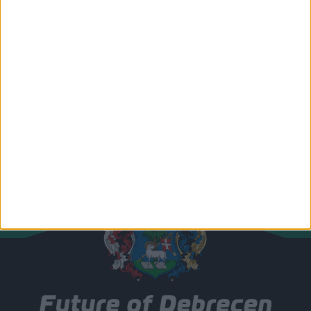
Csapatunk összes tagja
Csatlakozz hozzánk!