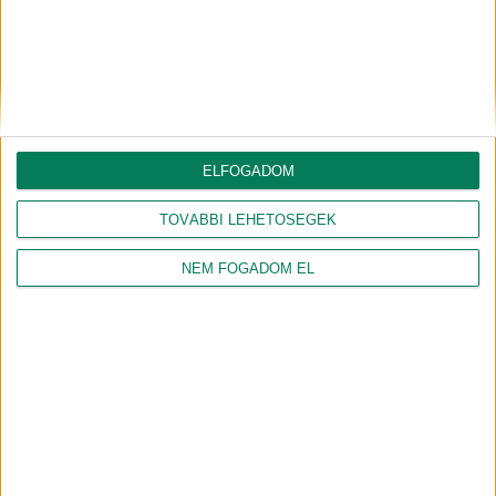
ÖKO PERCEK – Tippek a
Faültetés Debrecen város
zöldhulladék
napja alkalmából
hasznosítására!
ELFOGADOM
TOVÁBBI LEHETŐSÉGEK
NEM FOGADOM EL
NAGY-GERGELY
HAMECZ ORSOLYA
VALÉRIA
okleveles természetvédelmi mérnök
jogi szakokleveles közgazdász