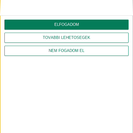
ELFOGADOM
TOVÁBBI LEHETŐSÉGEK
NEM FOGADOM EL
NAGY PÉTER ZOLTÁN
GÉBER JÁNOS
gazdasági agrármérnök, jogi
geográfus, projektmenedzser
szakokleveles közgazdász
Csapatunk összes tagja
Csatlakozz hozzánk!