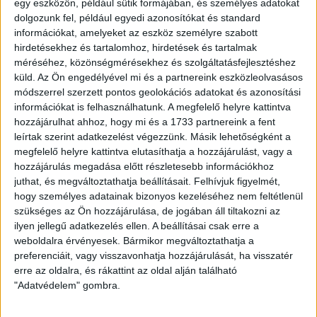
egy eszközön, például sütik formájában, és személyes adatokat
dolgozunk fel, például egyedi azonosítókat és standard
információkat, amelyeket az eszköz személyre szabott
hirdetésekhez és tartalomhoz, hirdetések és tartalmak
méréséhez, közönségmérésekhez és szolgáltatásfejlesztéshez
küld.
Az Ön engedélyével mi és a partnereink eszközleolvasásos
módszerrel szerzett pontos geolokációs adatokat és azonosítási
információkat is felhasználhatunk. A megfelelő helyre kattintva
hozzájárulhat ahhoz, hogy mi és a 1733 partnereink a fent
leírtak szerint adatkezelést végezzünk. Másik lehetőségként a
megfelelő helyre kattintva elutasíthatja a hozzájárulást, vagy a
hozzájárulás megadása előtt részletesebb információkhoz
juthat, és megváltoztathatja beállításait.
Felhívjuk figyelmét,
HA TETSZETT A VIDEÓ, OSZD MEG
hogy személyes adatainak bizonyos kezeléséhez nem feltétlenül
MÁSOKKAL IS!
szükséges az Ön hozzájárulása, de jogában áll tiltakozni az
ilyen jellegű adatkezelés ellen. A beállításai csak erre a
Megosztom emailben
weboldalra érvényesek. Bármikor megváltoztathatja a
preferenciáit, vagy visszavonhatja hozzájárulását, ha visszatér
erre az oldalra, és rákattint az oldal alján található
"Adatvédelem" gombra.
EZEK IS ÉRDEKELHETNEK