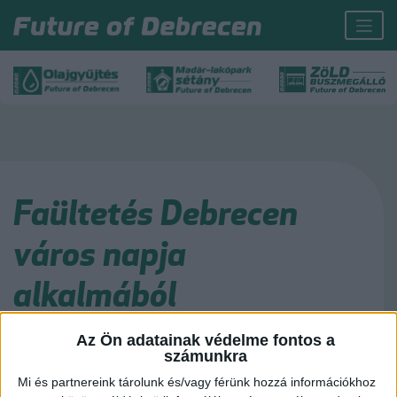
Faültetés Debrecen
város napja
alkalmából
Az Ön adatainak védelme fontos a
Mi így tisztelgünk városunk előtt 🌳🌳 A Future of Debrecen mozgalom
számunkra
keretében a Zöld Munkacsoport tagjaival egy piros virágú gesztenyefát
ültettünk a Parkerdő szívében hagyományteremtő jelleggel április 11-én
Mi és partnereink tárolunk és/vagy férünk hozzá információkhoz
Debrecen városa napja alkalmából.