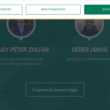
TŐSÉGEK
NEM FOGADOM EL
ELF
GY PÉTER ZOLTÁN
GÉBER JÁNOS
gazdasági agrármérnök, jogi
geográfus, projektmenedzs
szakokleveles közgazdász
Csapatunk összes tagja