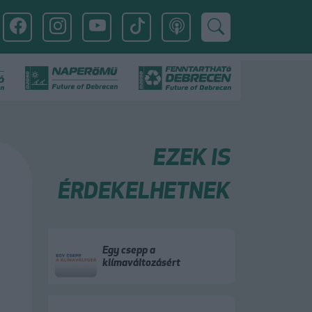
EZEK IS
ÉRDEKELHETNEK
Egy csepp a
klímaváltozásért