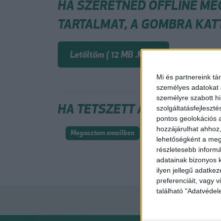
HA SZERETNÉD OFFLINE ME
TARTALMAT, A GOMBRA KAT
Letöltöm ( 12 MB .MP3)
Mi és partnereink tá
személyes adatokat d
személyre szabott h
HA TETSZETT A VIDEÓ, OSZ
szolgáltatásfejleszté
pontos geolokációs a
hozzájárulhat ahhoz,
Megosztom emailben
lehetőségként a megf
részletesebb informác
adatainak bizonyos k
ilyen jellegű adatke
preferenciáit, vagy v
található "Adatvéde