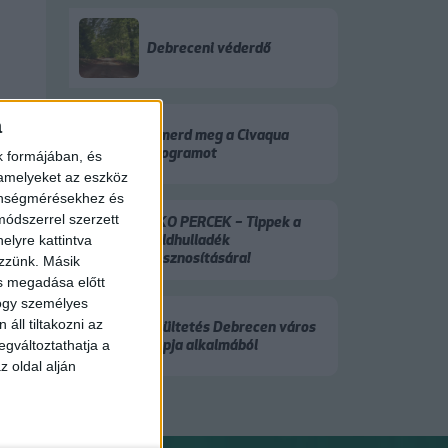
Debreceni véderdő
a
Ismerd meg a Civaqua
programot
k formájában, és
 amelyeket az eszköz
zönségmérésekhez és
ódszerrel szerzett
ÖKO PERCEK – Tippek a
zöldhulladék
elyre kattintva
hasznosítására!
ezzünk. Másik
ás megadása előtt
hogy személyes
áll tiltakozni az
Faültetés Debrecen város
napja alkalmából
egváltoztathatja a
z oldal alján