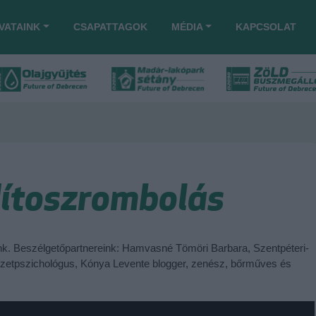
VATAINK
CSAPATTAGOK
MÉDIA
KAPCSOLAT
Mítoszrombolás
nk. Beszélgetőpartnereink: Hamvasné Tömöri Barbara, Szentpéteri-
zetpszichológus, Kónya Levente blogger, zenész, bőrműves és