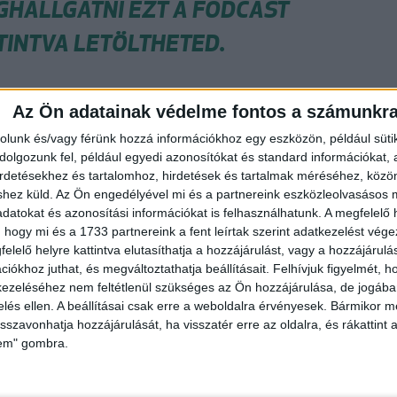
GHALLGATNI EZT A FODCAST
TINTVA LETÖLTHETED.
Az Ön adatainak védelme fontos a számunkr
rolunk és/vagy férünk hozzá információkhoz egy eszközön, például süti
olgozunk fel, például egyedi azonosítókat és standard információkat,
irdetésekhez és tartalomhoz, hirdetések és tartalmak méréséhez, kö
D MEG MÁSOKKAL IS!
shez küld.
Az Ön engedélyével mi és a partnereink eszközleolvasásos m
datokat és azonosítási információkat is felhasználhatunk. A megfelelő h
 hogy mi és a 1733 partnereink a fent leírtak szerint adatkezelést vég
elelő helyre kattintva elutasíthatja a hozzájárulást, vagy a hozzájárul
iókhoz juthat, és megváltoztathatja beállításait.
Felhívjuk figyelmét, 
ezeléséhez nem feltétlenül szükséges az Ön hozzájárulása, de jogában 
zelés ellen. A beállításai csak erre a weboldalra érvényesek. Bármikor m
isszavonhatja hozzájárulását, ha visszatér erre az oldalra, és rákattint a
lem" gombra.