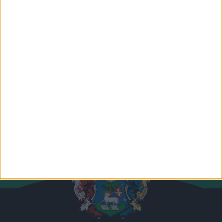
Csapatunk összes tagja
Csatlakozz hozzánk!