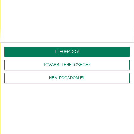
ÖKO PERCEK – Tippek a
Faültetés Debrecen város
zöldhulladék
napja alkalmából
hasznosítására!
ELFOGADOM
TOVÁBBI LEHETŐSÉGEK
NEM FOGADOM EL
NAGY PÉTER ZOLTÁN
GÉBER JÁNOS
gazdasági agrármérnök, jogi
geográfus, projektmenedzser
szakokleveles közgazdász