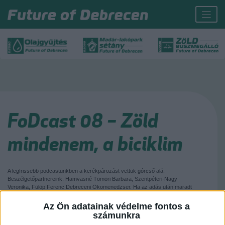
FoDcast 08 – Zöld
mindenem, a biciklim
A legfrissebb podcastünkben a kerékpározást vettük górcső alá.
Beszélgetőpartnereink: Hamvasné Tömöri Barbara, Szentpéteri-Nagy
Veronika, Fülöp Ferenc Debreceni Ökomenedzser. Ha az adás után maradt
még kérdésetek a debreceni kerékpározással kapcsolatban, akkor a
hungairy@ph.debrecen.hu címen tegyétek fel! 🙂 A HUNGAIRY LIFE IP
Az Ön adatainak védelme fontos a
(LIFE17 IPE/HU/000017) projekt az Európai Unió LIFE programjának
számunkra
támogatásával valósul meg.