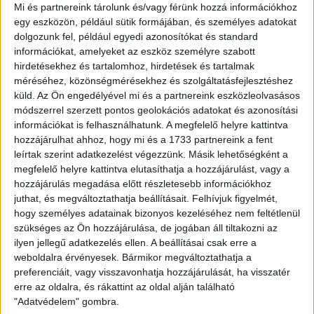
Mi és partnereink tárolunk és/vagy férünk hozzá információkhoz
egy eszközön, például sütik formájában, és személyes adatokat
dolgozunk fel, például egyedi azonosítókat és standard
információkat, amelyeket az eszköz személyre szabott
hirdetésekhez és tartalomhoz, hirdetések és tartalmak
méréséhez, közönségmérésekhez és szolgáltatásfejlesztéshez
küld.
Az Ön engedélyével mi és a partnereink eszközleolvasásos
módszerrel szerzett pontos geolokációs adatokat és azonosítási
információkat is felhasználhatunk. A megfelelő helyre kattintva
hozzájárulhat ahhoz, hogy mi és a 1733 partnereink a fent
leírtak szerint adatkezelést végezzünk. Másik lehetőségként a
megfelelő helyre kattintva elutasíthatja a hozzájárulást, vagy a
HA SZERETNÉD OFFLINE MEGHALLGATNI EZT
hozzájárulás megadása előtt részletesebb információkhoz
A FODCAST TARTALMAT, A GOMBRA
juthat, és megváltoztathatja beállításait.
Felhívjuk figyelmét,
hogy személyes adatainak bizonyos kezeléséhez nem feltétlenül
KATTINTVA LETÖLTHETED.
szükséges az Ön hozzájárulása, de jogában áll tiltakozni az
ilyen jellegű adatkezelés ellen. A beállításai csak erre a
Letöltöm ( 23 MB .MP3)
weboldalra érvényesek. Bármikor megváltoztathatja a
preferenciáit, vagy visszavonhatja hozzájárulását, ha visszatér
erre az oldalra, és rákattint az oldal alján található
"Adatvédelem" gombra.