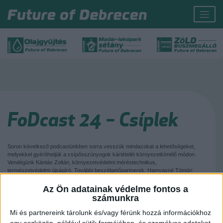
FoDcast 24 – Csíplek
Soron következő podcastünkben sorra vesszük mindazokat a lehetőségeket,
melyekkel gyéríthetjük a csípősszúnyogok kártételét környezetkímélő módon.
Vendégünk Kántás Zoltán, környezetvédelmi méréstechnikus,
természetvédelmi újságíró. További beszélgetőpartnerek: Hamvasné Tömöri
Barbara, Szentpéteri-Nagy Veronika és Váradi Ferenc.
Az Ön adatainak védelme fontos a
Íratkozzatok fel, hogy értesülhessetek legújabb tartalmainkról, és tartsatok
számunkra
velünk legközelebb is!
Mi és partnereink tárolunk és/vagy férünk hozzá információkhoz
egy eszközön, például sütik formájában, és személyes adatokat