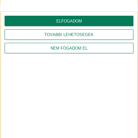
ELFOGADOM
TOVÁBBI LEHETŐSÉGEK
NAGY PÉTER ZOLTÁN
GÉBER JÁNOS
NEM FOGADOM EL
gazdasági agrármérnök, jogi
geográfus, projektmenedzser
szakokleveles közgazdász
Csapatunk összes tagja
Csatlakozz hozzánk!