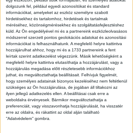
dolgozunk fel, például egyedi azonosítókat és standard
információkat, amelyeket az eszköz személyre szabott
hirdetésekhez és tartalomhoz, hirdetések és tartalmak
méréséhez, közönségmérésekhez és szolgáltatásfejlesztéshez
küld.
Az Ön engedélyével mi és a partnereink eszközleolvasásos
módszerrel szerzett pontos geolokációs adatokat és azonosítási
információkat is felhasználhatunk. A megfelelő helyre kattintva
hozzájárulhat ahhoz, hogy mi és a 1733 partnereink a fent
leírtak szerint adatkezelést végezzünk. Másik lehetőségként a
megfelelő helyre kattintva elutasíthatja a hozzájárulást, vagy a
hozzájárulás megadása előtt részletesebb információkhoz
HA TETSZETT A VIDEÓ, OSZD MEG
juthat, és megváltoztathatja beállításait.
Felhívjuk figyelmét,
MÁSOKKAL IS!
hogy személyes adatainak bizonyos kezeléséhez nem feltétlenül
szükséges az Ön hozzájárulása, de jogában áll tiltakozni az
Megosztom emailben
ilyen jellegű adatkezelés ellen. A beállításai csak erre a
weboldalra érvényesek. Bármikor megváltoztathatja a
preferenciáit, vagy visszavonhatja hozzájárulását, ha visszatér
erre az oldalra, és rákattint az oldal alján található
EZEK IS ÉRDEKELHETNEK
"Adatvédelem" gombra.