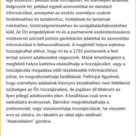
dolgozunk fel, például egyedi azonosítókat és standard
információkat, amelyeket az eszköz személyre szabott
hirdetésekhez és tartalomhoz, hirdetések és tartalmak
méréséhez, közönségmérésekhez és szolgáltatásfejlesztéshez
küld.
Az Ön engedélyével mi és a partnereink eszközleolvasásos
módszerrel szerzett pontos geolokációs adatokat és azonosítási
információkat is felhasználhatunk. A megfelelő helyre kattintva
hozzájárulhat ahhoz, hogy mi és a 1733 partnereink a fent
leírtak szerint adatkezelést végezzünk. Másik lehetőségként a
megfelelő helyre kattintva elutasíthatja a hozzájárulást, vagy a
hozzájárulás megadása előtt részletesebb információkhoz
HA TETSZETT A VIDEÓ, OSZD MEG
juthat, és megváltoztathatja beállításait.
Felhívjuk figyelmét,
MÁSOKKAL IS!
hogy személyes adatainak bizonyos kezeléséhez nem feltétlenül
szükséges az Ön hozzájárulása, de jogában áll tiltakozni az
Megosztom emailben
ilyen jellegű adatkezelés ellen. A beállításai csak erre a
weboldalra érvényesek. Bármikor megváltoztathatja a
preferenciáit, vagy visszavonhatja hozzájárulását, ha visszatér
erre az oldalra, és rákattint az oldal alján található
EZEK IS ÉRDEKELHETNEK
"Adatvédelem" gombra.