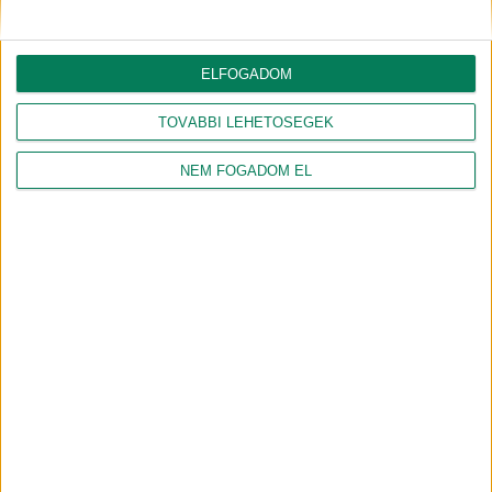
ELFOGADOM
TOVÁBBI LEHETŐSÉGEK
NAGY PÉTER ZOLTÁN
GÉBER JÁNOS
NEM FOGADOM EL
gazdasági agrármérnök, jogi
geográfus, projektmenedzser
szakokleveles közgazdász
Csapatunk összes tagja
Csatlakozz hozzánk!