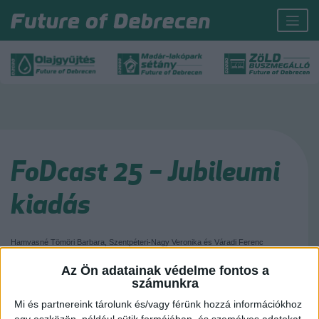
FoDcast 25 – Jubileumi
kiadás
Hamvasné Tömöri Barbara, Szentpéteri-Nagy Veronika és Váradi Ferenc
beszélgetett a FoDcast 25., jubileumi kiadásában.
Az Ön adatainak védelme fontos a
Iratkozzatok fel, hogy értesülhessetek legújabb tartalmainkról, és tartsatok
számunkra
velünk legközelebb is!
Mi és partnereink tárolunk és/vagy férünk hozzá információkhoz
egy eszközön, például sütik formájában, és személyes adatokat