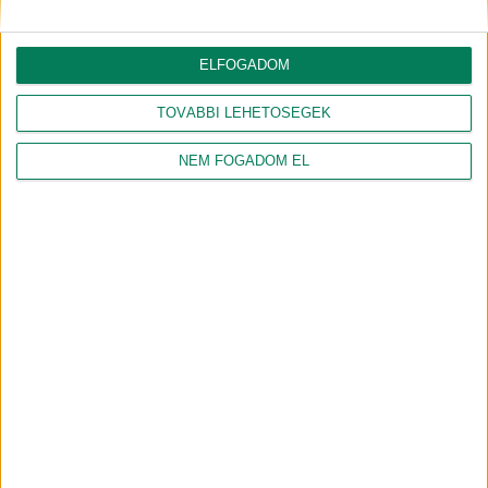
ELFOGADOM
TOVÁBBI LEHETŐSÉGEK
NAGY PÉTER ZOLTÁN
GÉBER JÁNOS
NEM FOGADOM EL
gazdasági agrármérnök, jogi
geográfus, projektmenedzser
szakokleveles közgazdász
Csapatunk összes tagja
Csatlakozz hozzánk!