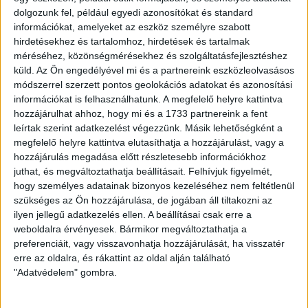
dolgozunk fel, például egyedi azonosítókat és standard
információkat, amelyeket az eszköz személyre szabott
hirdetésekhez és tartalomhoz, hirdetések és tartalmak
méréséhez, közönségmérésekhez és szolgáltatásfejlesztéshez
küld.
Az Ön engedélyével mi és a partnereink eszközleolvasásos
módszerrel szerzett pontos geolokációs adatokat és azonosítási
információkat is felhasználhatunk. A megfelelő helyre kattintva
hozzájárulhat ahhoz, hogy mi és a 1733 partnereink a fent
leírtak szerint adatkezelést végezzünk. Másik lehetőségként a
megfelelő helyre kattintva elutasíthatja a hozzájárulást, vagy a
HA TETSZETT A VIDEÓ, OSZD MEG
hozzájárulás megadása előtt részletesebb információkhoz
MÁSOKKAL IS!
juthat, és megváltoztathatja beállításait.
Felhívjuk figyelmét,
hogy személyes adatainak bizonyos kezeléséhez nem feltétlenül
Megosztom emailben
szükséges az Ön hozzájárulása, de jogában áll tiltakozni az
ilyen jellegű adatkezelés ellen. A beállításai csak erre a
weboldalra érvényesek. Bármikor megváltoztathatja a
preferenciáit, vagy visszavonhatja hozzájárulását, ha visszatér
EZEK IS ÉRDEKELHETNEK
erre az oldalra, és rákattint az oldal alján található
"Adatvédelem" gombra.
Egy csepp a