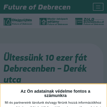
Ültessünk 10 ezer fát
Debrecenben – Derék
utca
Az Ön adatainak védelme fontos a
Huszonnégy császárfa ültetésével a Derék utcán folytatódott az “Ültessünk
számunkra
tízezer fát Debrecenben” nevű kezdeményezés. Az akció részeként az ősz
folyamán eddig már 710 fa került a földbe a városban.
Mi és partnereink tárolunk és/vagy férünk hozzá információkhoz