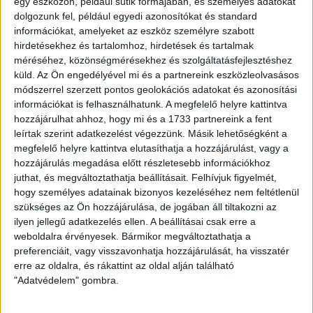
egy eszközön, például sütik formájában, és személyes adatokat
dolgozunk fel, például egyedi azonosítókat és standard
információkat, amelyeket az eszköz személyre szabott
hirdetésekhez és tartalomhoz, hirdetések és tartalmak
méréséhez, közönségmérésekhez és szolgáltatásfejlesztéshez
küld.
Az Ön engedélyével mi és a partnereink eszközleolvasásos
módszerrel szerzett pontos geolokációs adatokat és azonosítási
információkat is felhasználhatunk. A megfelelő helyre kattintva
hozzájárulhat ahhoz, hogy mi és a 1733 partnereink a fent
leírtak szerint adatkezelést végezzünk. Másik lehetőségként a
megfelelő helyre kattintva elutasíthatja a hozzájárulást, vagy a
hozzájárulás megadása előtt részletesebb információkhoz
HA TETSZETT A VIDEÓ, OSZD MEG
juthat, és megváltoztathatja beállításait.
Felhívjuk figyelmét,
hogy személyes adatainak bizonyos kezeléséhez nem feltétlenül
MÁSOKKAL IS!
szükséges az Ön hozzájárulása, de jogában áll tiltakozni az
ilyen jellegű adatkezelés ellen. A beállításai csak erre a
Megosztom emailben
weboldalra érvényesek. Bármikor megváltoztathatja a
preferenciáit, vagy visszavonhatja hozzájárulását, ha visszatér
erre az oldalra, és rákattint az oldal alján található
EZEK IS ÉRDEKELHETNEK
"Adatvédelem" gombra.