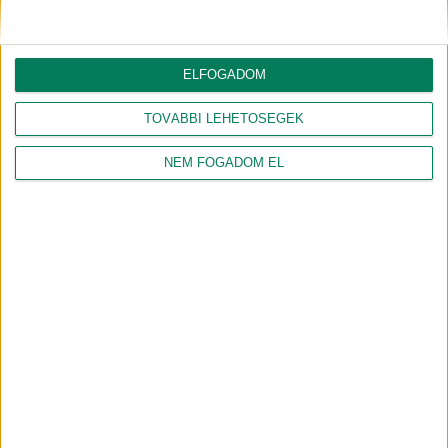
ELFOGADOM
TOVÁBBI LEHETŐSÉGEK
NAGY PÉTER ZOLTÁN
GÉBER JÁNOS
NEM FOGADOM EL
gazdasági agrármérnök, jogi
geográfus, projektmenedzser
szakokleveles közgazdász
Csapatunk összes tagja
Csatlakozz hozzánk!