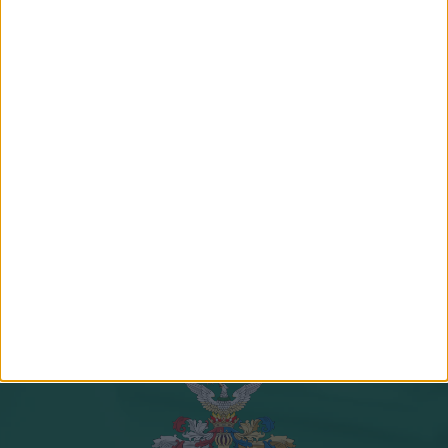
JUHÁSZ LAJOS
DR. ARADI CSABA
a Nyírerdő Zrt. Debreceni Erdészet
ökológus
erdészeti igazgatója
Csapatunk összes tagja
Csatlakozz hozzánk!