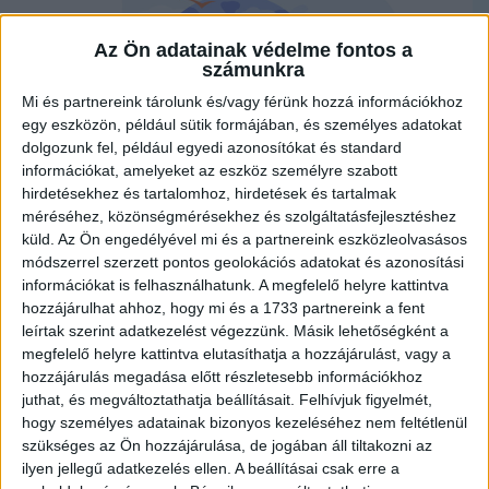
Az Ön adatainak védelme fontos a
számunkra
Mi és partnereink tárolunk és/vagy férünk hozzá információkhoz
egy eszközön, például sütik formájában, és személyes adatokat
dolgozunk fel, például egyedi azonosítókat és standard
információkat, amelyeket az eszköz személyre szabott
hirdetésekhez és tartalomhoz, hirdetések és tartalmak
méréséhez, közönségmérésekhez és szolgáltatásfejlesztéshez
küld.
Az Ön engedélyével mi és a partnereink eszközleolvasásos
A természet sokszínűsége és szépsége mindannyiunk közös kincse, amelyet
módszerrel szerzett pontos geolokációs adatokat és azonosítási
megőrizni nemcsak a szakemberek, hanem minden ember felelőssége.
Gondoljunk csak bele: csak azt tudjuk igazán értékelni, szakszerűen védeni, amit
információkat is felhasználhatunk. A megfelelő helyre kattintva
ismerünk is.
hozzájárulhat ahhoz, hogy mi és a 1733 partnereink a fent
leírtak szerint adatkezelést végezzünk. Másik lehetőségként a
Ezt a célt szolgálják azok Az év élőlénye programok is, amelyek évről évre
kiemelnek egy-egy fajt vagy élőlénycsoportot, hogy felhívják a figyelmet védelmük
megfelelő helyre kattintva elutasíthatja a hozzájárulást, vagy a
fontosságára. Ezek a kezdeményezések nemcsak tudományos és
hozzájárulás megadása előtt részletesebb információkhoz
természetvédelmi szempontból fontosak, hanem a társadalom figyelmének és
juthat, és megváltoztathatja beállításait.
Felhívjuk figyelmét,
érdeklődésének növelésére is kiválóan alkalmasak.
hogy személyes adatainak bizonyos kezeléséhez nem feltétlenül
Magyarországon az egyik legrégebbi ilyen program Az év madara mozgalom,
szükséges az Ön hozzájárulása, de jogában áll tiltakozni az
amelyet a Magyar Madártani és Természetvédelmi Egyesület (MME) indított útjára
ilyen jellegű adatkezelés ellen. A beállításai csak erre a
1979-ben. Azóta minden évben egy-egy veszélyeztetett vagy figyelmet érdemlő
madárfajt választanak ki, amely az adott évben különleges figyelmet kap. A