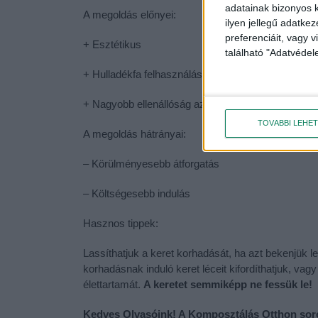
adatainak bizonyos k
A megoldás előnyei:
ilyen jellegű adatke
preferenciáit, vagy v
+ Esztétikus
található "Adatvéde
+ Hulladékfa felhasználásakor olcsó
+ Nagyobb ellenállóság az időjárással szemben, le
TOVÁBBI LEHE
A megoldás hátrányai:
– Körülményesebb átforgatás
– Költségesebb indulás
Hasznos tippek:
Lassíthatjuk a keret korhadását, ha azt bekenjük l
korhadásnak induló keret léceit kifordíthatjuk, vag
élettartamát.
A keretet semmiképp ne fessük le!
Kedves Olvasóink! A Komposztálás Otthon soro