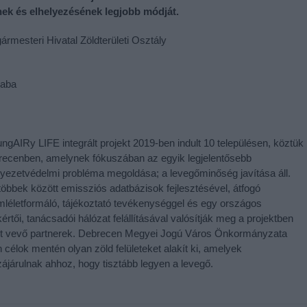
ek és elhelyezésének legjobb módját.
mesteri Hivatal Zöldterületi Osztály
saba
ngAIRy LIFE integrált projekt 2019-ben indult 10 településen, köztük
ecenben, amelynek fókuszában az egyik legjelentősebb
yezetvédelmi probléma megoldása; a levegőminőség javítása áll.
többek között emissziós adatbázisok fejlesztésével, átfogó
léletformáló, tájékoztató tevékenységgel és egy országos
értői, tanácsadói hálózat felállításával valósítják meg a projektben
t vevő partnerek. Debrecen Megyei Jogú Város Önkormányzata
 célok mentén olyan zöld felületeket alakít ki, amelyek
ájárulnak ahhoz, hogy tisztább legyen a levegő.