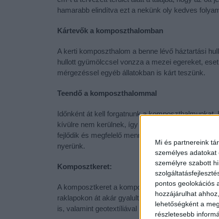
hamarabb elindítva ezt a nekünk oly kedves folyam
Kártevők a komposzthalomban
A kerti komposzthalom a benne lévő háztartási hull
hullott gyümölccsel vonzza a mezei egereket, ese
mérgezéssel egyéb állatokban is kárt teszünk.
Teendő a komposzthalommal
Időnként át kell forgatnunk a komposzthalmunkat. La
kívülre nem kerülnek, így a hasznos organizmuso
fejlődik és megfelelő mennyiségű nedvességet kap,
Mi és partnereink tá
nyerünk.
személyes adatokat d
személyre szabott h
Komposztkeret:
szolgáltatásfejleszté
pontos geolokációs a
A komposztkeret a komposzthalom egy olyan verzió
hozzájárulhat ahhoz,
raklapokon át akár gyalult fadeszkákból is. A keretn
lehetőségként a megf
is, valamint geotextíliával bélelve is.
részletesebb informác