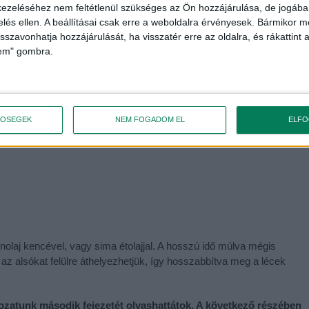
ezeléséhez nem feltétlenül szükséges az Ön hozzájárulása, de jogában 
zelés ellen. A beállításai csak erre a weboldalra érvényesek. Bármikor m
isszavonhatja hozzájárulását, ha visszatér erre az oldalra, és rákattint a
lem" gombra.
takarni is egyszerűbb
TŐSÉGEK
NEM FOGADOM EL
ELF
enolaj kencével, vagy sima étolajjal. A hosszú idő múlva mégis
y az alsókat felülre áthelyezhetjük, így hosszabbítva meg a lécek
zatunk második fejezetét olvashattátok. A következő részében