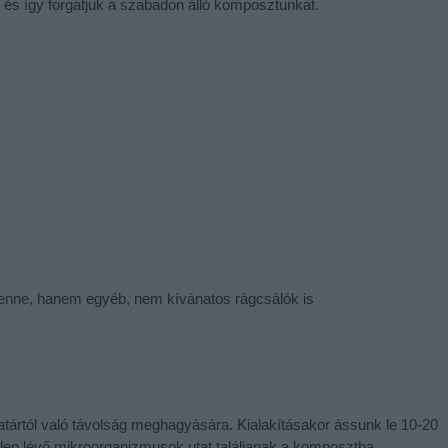
s így forgatjuk a szabadon álló komposztunkat.
benne, hanem egyéb, nem kívánatos rágcsálók is
tártól való távolság meghagyására. Kialakításakor ássunk le 10-20
t jelen lévő mikroorganizmusok utat találjanak a komposztba,