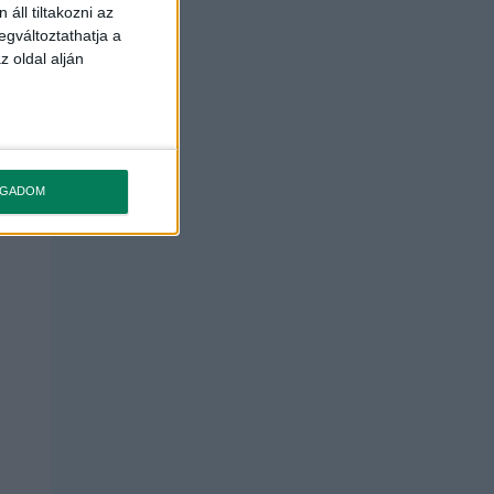
áll tiltakozni az
egváltoztathatja a
z oldal alján
OGADOM