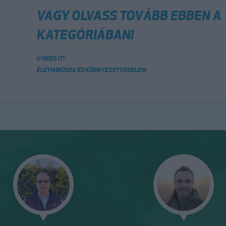
VAGY OLVASS TOVÁBB EBBEN A
KATEGÓRIÁBAN!
U NEED IT!
ÉLETMINŐSÉG ÉS KÖRNYEZETVÉDELEM