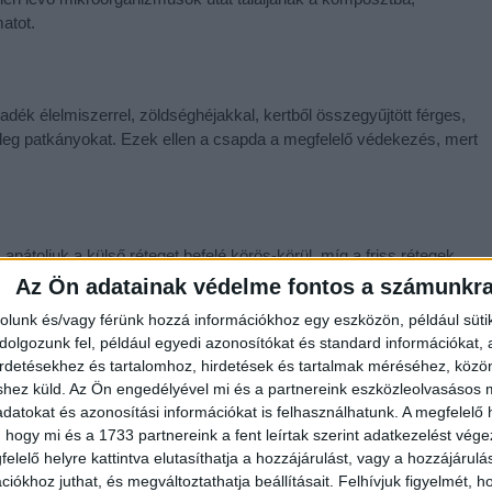
atot.
adék élelmiszerrel, zöldséghéjakkal, kertből összegyűjtött férges,
tleg patkányokat. Ezek ellen a csapda a megfelelő védekezés, mert
pátoljuk a külső réteget befelé körös-körül, míg a friss rétegek
k a halom minden részébe eljutnak. Ha a komposzthalomban hő
Az Ön adatainak védelme fontos a számunkr
 akkor 1-2 hónap leforgása alatt csodálatos, fekete komposztot
rolunk és/vagy férünk hozzá információkhoz egy eszközön, például süti
olgozunk fel, például egyedi azonosítókat és standard információkat,
irdetésekhez és tartalomhoz, hirdetések és tartalmak méréséhez, kö
shez küld.
Az Ön engedélyével mi és a partnereink eszközleolvasásos m
datokat és azonosítási információkat is felhasználhatunk. A megfelelő h
ja, melyet körbekerítünk. A keret készülhet farönköktől kezdve
 hogy mi és a 1733 partnereink a fent leírtak szerint adatkezelést vég
ek elsősorban esztétikai funkciója van. Kialakítható talapzat nélkül
elelő helyre kattintva elutasíthatja a hozzájárulást, vagy a hozzájárul
iókhoz juthat, és megváltoztathatja beállításait.
Felhívjuk figyelmét, 