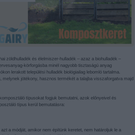
hai zöldhulladék és élelmiszer-hulladék – azaz a biohulladék –
szervesanyag-körforgásba minél nagyobb tisztaságú anyag
on lerakott települési hulladék biológiailag lebomló tartalma.
 melynek jótékony, hasznos termékét a talajba visszaforgatva majd
komposztáló típusokat fogjuk bemutatni, azok előnyeivel és
mposztáló típus kerül bemutatásra:
 a módját, amikor nem építünk keretet, nem határoljuk le a