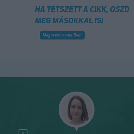
HA TETSZETT A CIKK, OSZD
MEG MÁSOKKAL IS!
Megosztom emailben