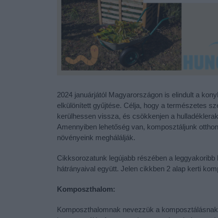
2024 januárjától Magyarországon is elindult a kony
elkülönített gyűjtése. Célja, hogy a természetes 
kerülhessen vissza, és csökkenjen a hulladéklerakók
Amennyiben lehetőség van, komposztáljunk otthon,
növényeink meghálálják.
Cikksorozatunk legújabb részében a leggyakoribb 
hátrányaival együtt. Jelen cikkben 2 alap kerti ko
Komposzthalom:
Komposzthalomnak nevezzük a komposztálásnak azt