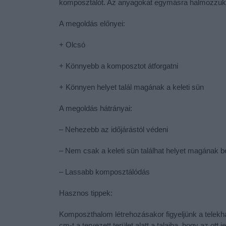
komposztálót. Az anyagokat egymásra halmozzuk é
A megoldás előnyei:
+ Olcsó
+ Könnyebb a komposztot átforgatni
+ Könnyen helyet talál magának a keleti sün
A megoldás hátrányai:
– Nehezebb az időjárástól védeni
– Nem csak a keleti sün találhat helyet magának 
– Lassabb komposztálódás
Hasznos tippek:
Komposzthalom létrehozásakor figyeljünk a telekha
cm-t a tervezett terület alatt a talajba, hogy az ot