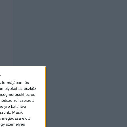
a
k formájában, és
 amelyeket az eszköz
zönségmérésekhez és
ódszerrel szerzett
elyre kattintva
ezzünk. Másik
ás megadása előtt
hogy személyes