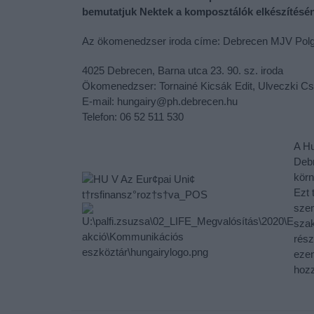
bemutatjuk Nektek a komposztálók elkészítésén
Az ökomenedzser iroda címe: Debrecen MJV Polgár
4025 Debrecen, Barna utca 23. 90. sz. iroda
Ökomenedzser: Tornainé Kicsák Edit, Ulveczki C
E-mail: hungairy@ph.debrecen.hu
Telefon: 06 52 511 530
A Hu
Debr
körn
Ezt 
szem
szak
rész
ezen
hozz