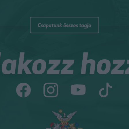
Csapatunk összes tagja
lakozz hoz