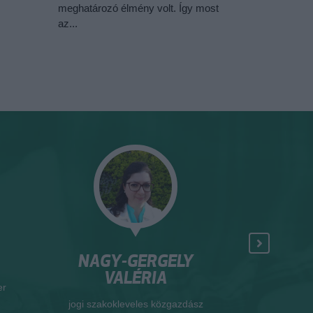
meghatározó élmény volt. Így most
az...
NAGY-GERGELY
HAMEC
VALÉRIA
er
okleveles ter
jogi szakokleveles közgazdász