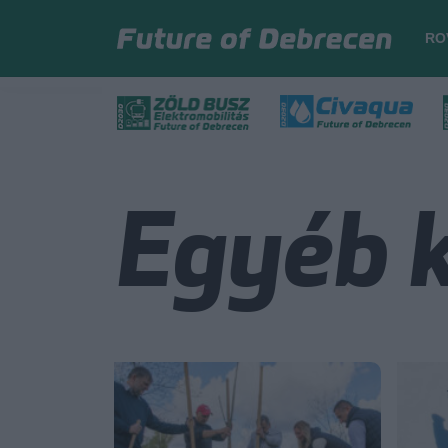
RO
Egyéb 