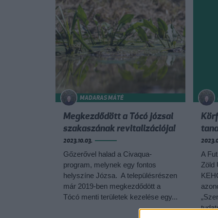
MADARAS MÁTÉ
Megkezdődött a Tócó józsai
Kör
szakaszának revitalizációja!
tan
2023.10.03.
2023.0
Gőzerővel halad a Civaqua-
A Fut
program, melynek egy fontos
Zöld 
helyszíne Józsa. A településrészen
KEHO
már 2019-ben megkezdődött a
azon
Tócó menti területek kezelése egy...
„Szem
tudat