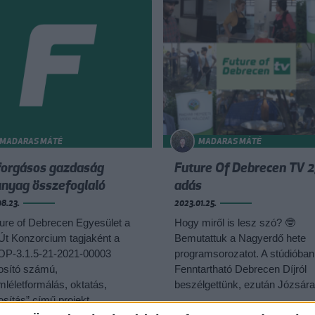
MADARAS MÁTÉ
MADARAS MÁTÉ
forgásos gazdaság
Future Of Debrecen TV 2
anyag összefoglaló
adás
8.23.
2023.01.25.
ure of Debrecen Egyesület a
Hogy miről is lesz szó? 🤓
Út Konzorcium tagjaként a
Bemutattuk a Nagyerdő hete
P-3.1.5-21-2021-00003
programsorozatot. A stúdióban
osító számú,
Fenntartható Debrecen Díjról
léletformálás, oktatás,
beszélgettünk, ezután Józsára.
osítás” című projekt