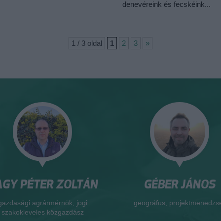
denevéreink és fecskéink...
1 / 3 oldal
1
2
3
»
GY PÉTER ZOLTÁN
GÉBER JÁNOS
gazdasági agrármérnök, jogi
geográfus, projektmenedzs
szakokleveles közgazdász