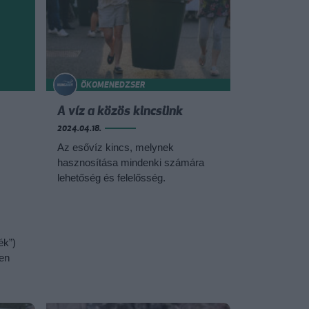
ÖKOMENEDZSER
A víz a közös kincsünk
2024.04.18.
Az esővíz kincs, melynek
hasznosítása mindenki számára
lehetőség és felelősség.
ék”)
cen