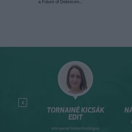
a Future of Debrecen...
R. BACSÓ
TORNAINÉ KICSÁK
NA
RIA
EDIT
Élményközpont
környezet biotechnológus