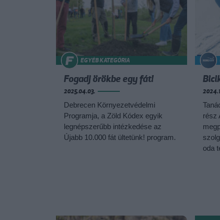
EGYÉB KATEGÓRIA
Fogadj örökbe egy fát!
Bici
2025.04.03.
2024.1
Debrecen Környezetvédelmi
Tanác
Programja, a Zöld Kódex egyik
rész 
legnépszerűbb intézkedése az
megp
Újabb 10.000 fát ültetünk! program.
szolg
oda t