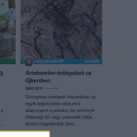
MADARAS MÁTÉ
#CINCÉR
3.
Ártalmatlan óriáspókok az
Újkertben
2022.10.12.
Szongáriai cselőpók Hazánkban az
egyik legkevésbé népszerű
 a
állatcsoport a pókoké. Az emberek
többsége fél vagy undorodik tőlük.
..
Amint megpillantják őket,...