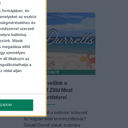
a
k formájában, és
 amelyeket az eszköz
zönségmérésekhez és
ódszerrel szerzett
elyre kattintva
ezzünk. Másik
ás megadása előtt
hogy személyes
áll tiltakozni az
egváltoztathatja a
z oldal alján
MADARAS MÁTÉ
.
Tartsatok velünk a
következő Zöld Mozi
filmklub vetítésre!
2022.06.17.
 a
OGADOM
gy
Neked mi volt a kedvenc könyved
és hogyan lettél természetbúvár?
Gerald Durrell sokak számára