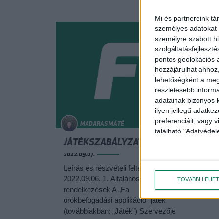
keret
Mi és partnereink tá
személyes adatokat d
személyre szabott h
szolgáltatásfejleszté
pontos geolokációs a
hozzájárulhat ahhoz,
lehetőségként a megf
részletesebb informác
adatainak bizonyos k
ilyen jellegű adatke
preferenciáit, vagy v
MADARAS MÁTÉ
található "Adatvéde
JÁTÉKSZABÁLYZAT
Olaj
kör
2022.09.07.
2022.0
Leírás és részvételi feltételek
2022.09.06. 1. Általános
HAS
TOVÁBBI LEHE
rendelkezések A „Fa
GYŰ
örökbefogadási applikáció” játék
(továbbiakban: „Játék”) Szervezője