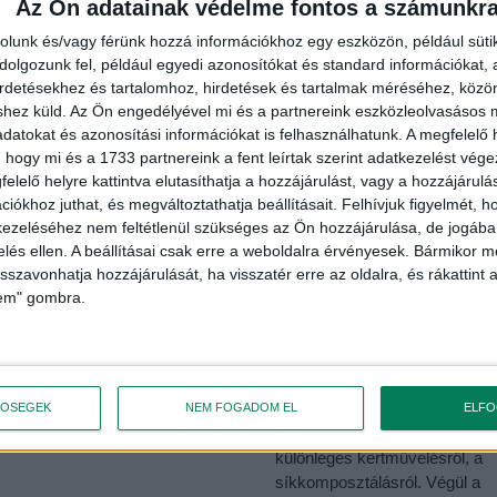
ében...
Az Ön adatainak védelme fontos a számunkr
rolunk és/vagy férünk hozzá információkhoz egy eszközön, például süti
olgozunk fel, például egyedi azonosítókat és standard információkat,
irdetésekhez és tartalomhoz, hirdetések és tartalmak méréséhez, kö
shez küld.
Az Ön engedélyével mi és a partnereink eszközleolvasásos m
datokat és azonosítási információkat is felhasználhatunk. A megfelelő h
 hogy mi és a 1733 partnereink a fent leírtak szerint adatkezelést vég
elelő helyre kattintva elutasíthatja a hozzájárulást, vagy a hozzájárul
iókhoz juthat, és megváltoztathatja beállításait.
Felhívjuk figyelmét, 
ezeléséhez nem feltétlenül szükséges az Ön hozzájárulása, de jogában 
zelés ellen. A beállításai csak erre a weboldalra érvényesek. Bármikor m
isszavonhatja hozzájárulását, ha visszatér erre az oldalra, és rákattint a
MADARAS MÁTÉ
MADARAS MÁTÉ
lem" gombra.
ozottan a
Future of Debrecen TV 9
nyezetvédelemért!
adás
8.10.
2022.07.14.
ZNÁLT SÜTŐOLAJ
Először folytatjuk a víz útjának
TŐSÉGEK
NEM FOGADOM EL
ELF
JTÉSE DEBRECENBEN
bemutatását. Majd szó lesz e
különleges kertművelésről, a
síkkomposztálásról. Végül a