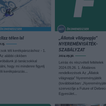
ÖKOMENEDZSER
ÖKOMENEDZSER
klizz télen is!
„Állatok világnapja”
NYEREMÉNYJÁTÉK-
1.15.
SZABÁLYZAT
sok téli kerékpározáshoz - 1.
Az alábbi cikkben
2024.09.30.
róbálunk jó tanácsokkal
Leírás és részvételi feltételek
álni, hogy mi mindenre figyelj
2024.09.26. 1. Általános
éli kerékpározás...
rendelkezések Az „Állatok
világnapja” Nyereményjáték
(továbbiakban: „Nyereményját
szervezője a Future of Debre
Egyesület...