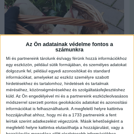
Az Ön adatainak védelme fontos a
számunkra
Mi és partnereink tárolunk és/vagy férünk hozzá információkhoz
Még meg sem született a kisbabánk, de már volt, aki ajándékokkal állított be
egy eszközön, például sütik formájában, és személyes adatokat
hozzánk. A gesztus valóban kedves és nagyon köszönjük! Sajnos a játékok nagy
dolgozunk fel, például egyedi azonosítókat és standard
részét a baba még nem értékeli, másrészt a későbbiekben szeretnénk ezek
felhalmozását elkerülni, minimalizálni. Ez adta azt az ötletet, hogy minden
információkat, amelyeket az eszköz személyre szabott
családtagnak, jóbarátnak és ismerősnek is jelezzük, hogy az esetleges
hirdetésekhez és tartalomhoz, hirdetések és tartalmak
babalátogatás során nem kérünk tényleg semmit, mert mindenünk megvan, ami
méréséhez, közönségmérésekhez és szolgáltatásfejlesztéshez
szükséges.
küld.
Az Ön engedélyével mi és a partnereink eszközleolvasásos
módszerrel szerzett pontos geolokációs adatokat és azonosítási
információkat is felhasználhatunk. A megfelelő helyre kattintva
hozzájárulhat ahhoz, hogy mi és a 1733 partnereink a fent
leírtak szerint adatkezelést végezzünk. Másik lehetőségként a
megfelelő helyre kattintva elutasíthatja a hozzájárulást, vagy a
hozzájárulás megadása előtt részletesebb információkhoz