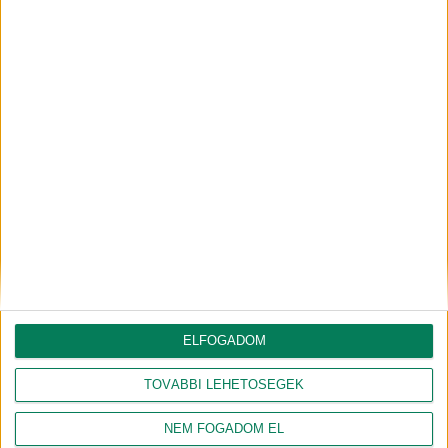
listát, hogy mire lehet szükségünk. Így kaptunk többek között hasznos
olvasmányokat, vitamincsomagot, valamint ápolószereket természetes
összetevőkkel.
Első látszatra furán hangozhat, hogy megmondjuk, mit kérünk, de a
minőségi együtt töltött idővel és a valóban hasznos ajándékokkal
szerintem nem lehet „mellé lőni”.
Hálásan köszönjük mindenkinek, aki ezt tiszteletben tartotta, és „zöld” formában
kedveskedett nekünk!
HA TETSZETT A CIKK, OSZD MEG MÁSOKKAL IS!
Megosztom emailben
VAGY OLVASS TOVÁBB EBBEN A
ELFOGADOM
KATEGÓRIÁBAN!
TOVÁBBI LEHETŐSÉGEK
KEZDJETEK EL ÉLNI!
NEM FOGADOM EL