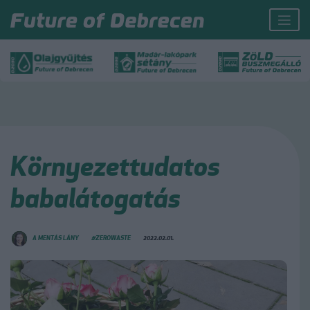
Környezettudatos
babalátogatás
A MENTÁS LÁNY
#ZEROWASTE
2022.02.01.