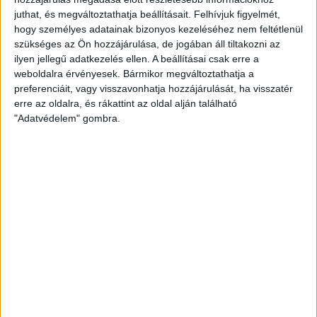
juthat, és megváltoztathatja beállításait.
Felhívjuk figyelmét,
hogy személyes adatainak bizonyos kezeléséhez nem feltétlenül
szükséges az Ön hozzájárulása, de jogában áll tiltakozni az
ilyen jellegű adatkezelés ellen. A beállításai csak erre a
weboldalra érvényesek. Bármikor megváltoztathatja a
preferenciáit, vagy visszavonhatja hozzájárulását, ha visszatér
erre az oldalra, és rákattint az oldal alján található
"Adatvédelem" gombra.
A magyar nagyon ajándékozós nemzet, így nehéz dió ez az ügy! Így abban
maradtunk, hogy ha valaki mégsem szeretne üres kézzel látogatóba jönni, akkor