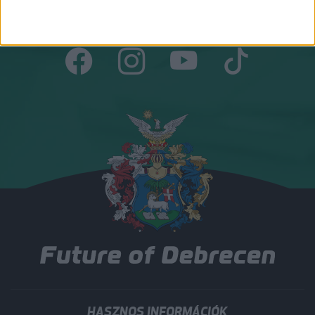
Csatlakozz hozzánk!
HASZNOS INFORMÁCIÓK