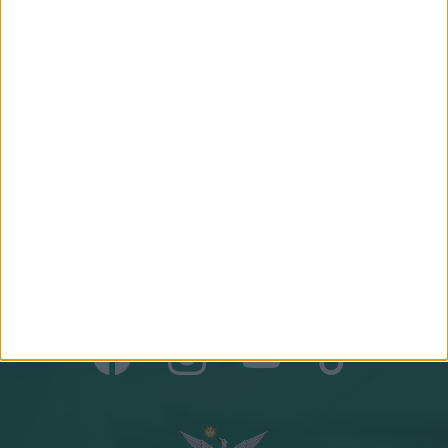
NAGY PÉTER ZOLTÁN
GÉBER JÁNOS
gazdasági agrármérnök, jogi
geográfus, projektmenedzser
szakokleveles közgazdász
Csapatunk összes tagja
Csatlakozz hozzánk!