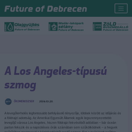
A Los Angeles-típusú
szmog
ÖKOMENEDZSER
2024.07.30.
A levegőterhelés legfontosabb befolyásoló tényezője, többek között az időjárás és
a földrajzi adottság. Az Amerikai Egyesült Államok egyik legszennyezettebb
levegőjű városa Los Angeles, hiszen földrajzi fekvéséből adódóan – bár óceán
parton fekszik és a napsütéses órák számában sem szűkölködnek – a hegyek