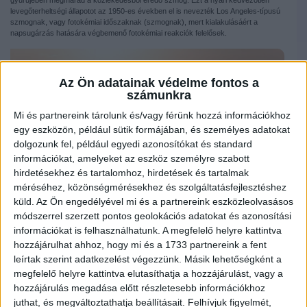
gyűrűjében megmarad a közlekedésből eredő szmog. Ezt a nyári kedvezőtlen
levegőterheltségi állapotot az 1950-es években el is nevezték Los Angeles-típusú
szmognak, vagy fotokémiai időszaknak (szmognak), mert kialakulásáért a
napsugárzás hatására végbemenő fotokémiai reakciók felelősek.
Az Ön adatainak védelme fontos a
számunkra
Mi és partnereink tárolunk és/vagy férünk hozzá információkhoz
egy eszközön, például sütik formájában, és személyes adatokat
dolgozunk fel, például egyedi azonosítókat és standard
információkat, amelyeket az eszköz személyre szabott
hirdetésekhez és tartalomhoz, hirdetések és tartalmak
méréséhez, közönségmérésekhez és szolgáltatásfejlesztéshez
küld.
Az Ön engedélyével mi és a partnereink eszközleolvasásos
módszerrel szerzett pontos geolokációs adatokat és azonosítási
információkat is felhasználhatunk. A megfelelő helyre kattintva
hozzájárulhat ahhoz, hogy mi és a 1733 partnereink a fent
A II. világháború alatt „tört rá” a városra ez a jelenség, amikor a forró nyári
leírtak szerint adatkezelést végezzünk. Másik lehetőségként a
hőségben, minimális légmozgás mellett, az akkori gépjárműforgalom rövid idő alatt
megfelelő helyre kattintva elutasíthatja a hozzájárulást, vagy a
megduplázódott L.A. útjain. Az emberek szeme izzott, torkuk erőteljesen marni
kezdett, köhögőrohamot kaptak és pánikszerűen menekültek zárt helyre. Mivel ez
hozzájárulás megadása előtt részletesebb információkhoz
a hirtelen bekövetkező esemény másfél évvel Pearl Harbor után történt, az
juthat, és megváltoztathatja beállításait.
Felhívjuk figyelmét,
emberek és a tudósok először ismét egy Japán támadásra gondoltak. Az évek