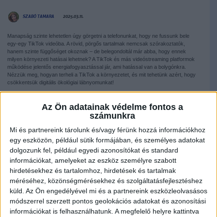
SZABÓ TAMARA
2025.03.11.
Manapság szinte lehetetlen úgy görgetni a telefonunkat, hogy ne fussunk bele
egy-egy TikTok videóba. A rövid, pörgős tartalmak nemcsak szórakoztatók,
hanem szinte függőséget okoznak – de belegondoltál már abba, hogy ennek
milyen környezeti hatásai lehetnek? A TikTok és más videóstreaming platformok
működése jelentős energiafogyasztással jár, ami hatással van a bolygónkra.
Nézzük meg, hogyan terheli a TikTok a környezetet, és mit tehetünk azért, hogy
csökkentsük digitális ökológiai lábnyomunkat!
Az Ön adatainak védelme fontos a
számunkra
Mi és partnereink tárolunk és/vagy férünk hozzá információkhoz
egy eszközön, például sütik formájában, és személyes adatokat
dolgozunk fel, például egyedi azonosítókat és standard
információkat, amelyeket az eszköz személyre szabott
hirdetésekhez és tartalomhoz, hirdetések és tartalmak
méréséhez, közönségmérésekhez és szolgáltatásfejlesztéshez
küld.
Az Ön engedélyével mi és a partnereink eszközleolvasásos
módszerrel szerzett pontos geolokációs adatokat és azonosítási
információkat is felhasználhatunk. A megfelelő helyre kattintva