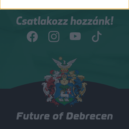
Csatlakozz hozzánk!