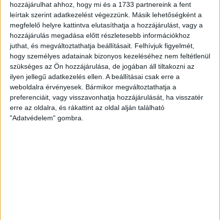
hozzájárulhat ahhoz, hogy mi és a 1733 partnereink a fent
leírtak szerint adatkezelést végezzünk. Másik lehetőségként a
Mennyi energiát fogyaszt a TikTok?
megfelelő helyre kattintva elutasíthatja a hozzájárulást, vagy a
hozzájárulás megadása előtt részletesebb információkhoz
A TikTok használata több energiát igényel, mint gondolnánk! Minden egyes videó,
amit megnézünk, hatalmas adatközpontokon fut keresztül, amelyek folyamatosan
juthat, és megváltoztathatja beállításait.
Felhívjuk figyelmét,
dolgoznak azért, hogy a tartalom elérhető és zökkenőmentes legyen.
hogy személyes adatainak bizonyos kezeléséhez nem feltétlenül
szükséges az Ön hozzájárulása, de jogában áll tiltakozni az
Néhány megdöbbentő adat:
ilyen jellegű adatkezelés ellen. A beállításai csak erre a
Egy perc videostreaming kb.
55 gramm szén-dioxid-kibocsátással
weboldalra érvényesek. Bármikor megváltoztathatja a
járhat.
preferenciáit, vagy visszavonhatja hozzájárulását, ha visszatér
Ha naponta egy órát TikTokozol, évente akár
13 kg szén-dioxidot
is
termelhetsz – ez olyan, mintha kb.
70 km-t autóznál
!
erre az oldalra, és rákattint az oldal alján található
A TikTok szerverei hatalmas adatközpontokban futnak, amelyek 24/7
"Adatvédelem" gombra.
működnek, és rengeteg áramot használnak fel – sok esetben fosszilis
energiából.
Az adatközpontok és a környezet
Az adatközpontok a digitális világ motorjai. Nélkülük nem lenne TikTok, YouTube
vagy Netflix, de sajnos ezek a létesítmények elképesztően sok energiát
fogyasztanak. Egy nagyobb adatközpont akár egy kisebb város
energiafelhasználásával is vetekedhet.
Miért problémás ez?
Az adatközpontok hűtése rengeteg vizet és áramot igényel.
Sok szerver még mindig nem megújuló energiával működik.