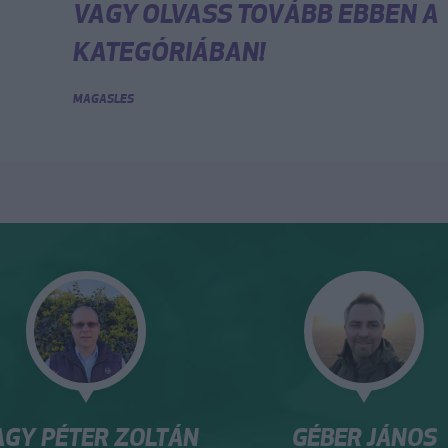
VAGY OLVASS TOVÁBB EBBEN A
KATEGÓRIÁBAN!
MAGASLES
GÉBER JÁNOS
NAGY-GERGEL