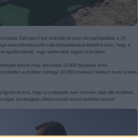
mszédos Déli Ipari Park működését teszi fenntarthatóbbá: a 24
gia elosztórendszerbe való betáplálásával lehetővé teszi, hogy a
val együttműködő, nagy iparterülete legyen a jövőben.
energiát termel meg, ami közel 15 000 háztartás éves
szönhetően a jövőben mintegy 33 000 tonnával csökken éves szinten
igyelmet arra, hogy a szolárpark nem művelés alatt álló területen,
tonságos távolságban elhelyezkedő üzemi területen létesül.