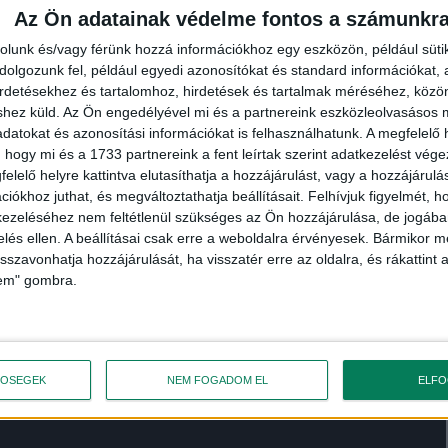
Az Ön adatainak védelme fontos a számunkr
rolunk és/vagy férünk hozzá információkhoz egy eszközön, például süti
olgozunk fel, például egyedi azonosítókat és standard információkat,
irdetésekhez és tartalomhoz, hirdetések és tartalmak méréséhez, kö
shez küld.
Az Ön engedélyével mi és a partnereink eszközleolvasásos m
datokat és azonosítási információkat is felhasználhatunk. A megfelelő h
 hogy mi és a 1733 partnereink a fent leírtak szerint adatkezelést vég
elelő helyre kattintva elutasíthatja a hozzájárulást, vagy a hozzájárul
iókhoz juthat, és megváltoztathatja beállításait.
Felhívjuk figyelmét, 
ezeléséhez nem feltétlenül szükséges az Ön hozzájárulása, de jogában 
zelés ellen. A beállításai csak erre a weboldalra érvényesek. Bármikor m
isszavonhatja hozzájárulását, ha visszatér erre az oldalra, és rákattint a
lem" gombra.
zerint 2022 utolsó negyedévében készül el.
TŐSÉGEK
NEM FOGADOM EL
ELF