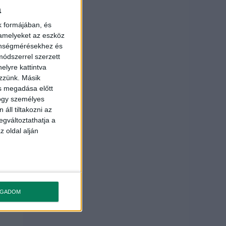
a
k formájában, és
 amelyeket az eszköz
zönségmérésekhez és
ódszerrel szerzett
elyre kattintva
ezzünk. Másik
ás megadása előtt
hogy személyes
áll tiltakozni az
egváltoztathatja a
z oldal alján
OGADOM