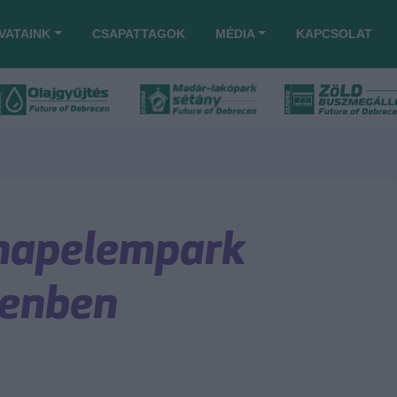
VATAINK
CSAPATTAGOK
MÉDIA
KAPCSOLAT
 napelempark
cenben