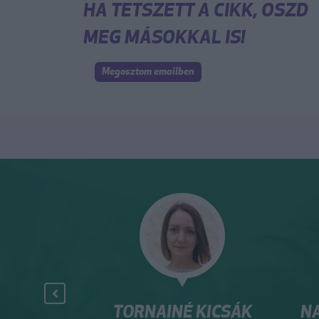
HA TETSZETT A CIKK, OSZD
MEG MÁSOKKAL IS!
Megosztom emailben
 KICSÁK
NAGY PÉTER ZOLTÁN