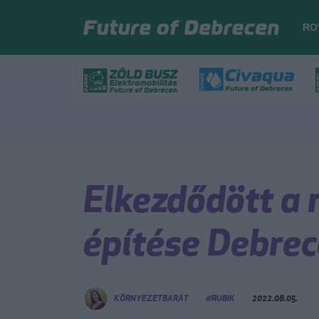
RO
Elkezdődött a
építése Debre
KÖRNYEZETBARÁT
#RUBIK
2022.08.05.