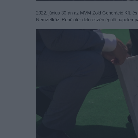
2022. június 30-án az MVM Zöld Generáció Kft. é
Nemzetközi Repülőtér déli részén épülő napelempa