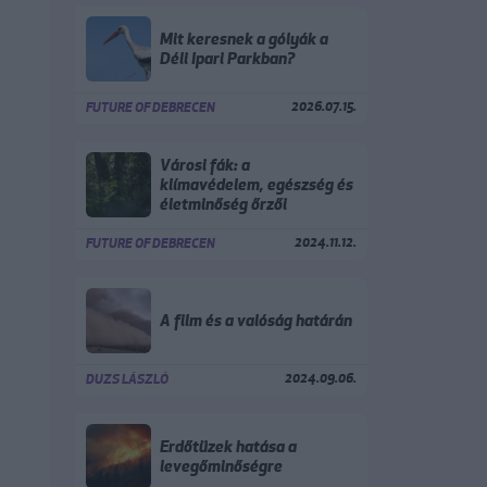
Mit keresnek a gólyák a
Déli Ipari Parkban?
2026.07.15.
FUTURE OF DEBRECEN
Városi fák: a
klímavédelem, egészség és
életminőség őrzői
2024.11.12.
FUTURE OF DEBRECEN
A film és a valóság határán
2024.09.06.
DUZS LÁSZLÓ
Erdőtüzek hatása a
levegőminőségre