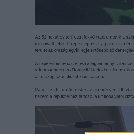
Az 52 hektáros területen fekvő napelempark a szo
megawatt teljesítőképességű szolárpark a zöldener
terület az ország egyik legjelentősebb zöldenergiá
A napelemes rendszer évi átlagban annyi villamos 
villamosenergia-szükségeltét fedezheti. Ennek kö
az ország szén-dioxid kibocsátása.
Papp László polgármester az eseményen felhívta a f
hanem a repülőtérhez tartozó, a kifutópályától biz