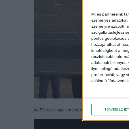
Mi és partnereink tá
személyes adatokat d
személyre szabott h
szolgáltatásfejleszté
pontos geolokációs a
hozzájárulhat ahhoz,
lehetőségként a megf
részletesebb informác
adatainak bizonyos k
ilyen jellegű adatke
preferenciáit, vagy v
található "Adatvéde
Az 53 ezer napelemet tartalmazó erőmű a tervek s
TOVÁBBI LEHE