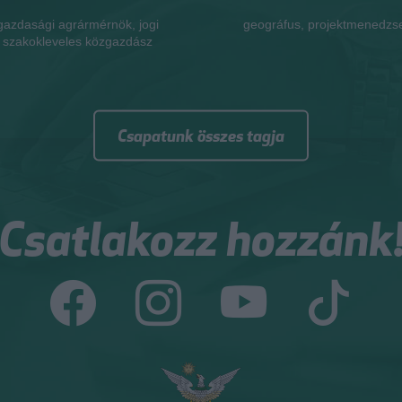
VALÉRIA
geográfus, projektmenedzser
jogi szakokleveles közgaz
Csapatunk összes tagja
Csatlakozz hozzánk