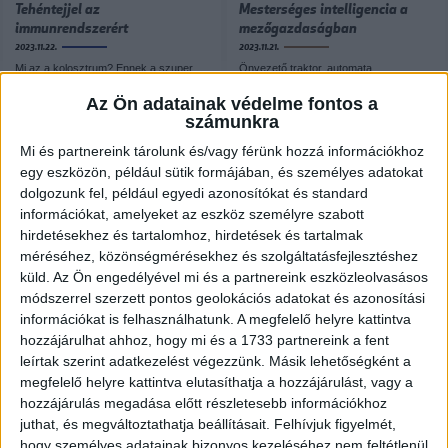
Tehéntejjel az
Mesterséges intelligencia a
immunrendszerért
mezőgazdaságban
2023.11.22.
2023.11.21.
Mi az a kolosztrum? Ennek a szuper
Önvezető traktor, automata
immunerősítőnek számos pozitív
öntözőrendszer. Napjainkban számos
élettani hatása van: természetes
olyan technológiát alkalmaznak már a
Az Ön adatainak védelme fontos a
hangulatjavító, pozitívan hat a
mezőgazdaságban, amelynek
számunkra
bélrendszerre, agyra,...
köszönhetően automatizálttá tehetők
bizonyos feladatok. Sőt, már...
Mi és partnereink tárolunk és/vagy férünk hozzá információkhoz
egy eszközön, például sütik formájában, és személyes adatokat
dolgozunk fel, például egyedi azonosítókat és standard
információkat, amelyeket az eszköz személyre szabott
hirdetésekhez és tartalomhoz, hirdetések és tartalmak
méréséhez, közönségmérésekhez és szolgáltatásfejlesztéshez
küld.
Az Ön engedélyével mi és a partnereink eszközleolvasásos
módszerrel szerzett pontos geolokációs adatokat és azonosítási
információkat is felhasználhatunk. A megfelelő helyre kattintva
hozzájárulhat ahhoz, hogy mi és a 1733 partnereink a fent
BIVALYOKKAL SUTTOGÓ
BIVALYOKKAL SUTTOGÓ
leírtak szerint adatkezelést végezzünk. Másik lehetőségként a
A napelemek alatti
Szépen virágzik a Lepkeoázis!
megfelelő helyre kattintva elutasíthatja a hozzájárulást, vagy a
élelmiszertermelés
2023.06.15.
hozzájárulás megadása előtt részletesebb információkhoz
2023.11.21.
Beporzó rovaraink kiemelkedő szerepet
juthat, és megváltoztathatja beállításait.
Felhívjuk figyelmét,
töltenek be a mezőgazdasági
Hallottál már az agrofotovoltaikus
hogy személyes adatainak bizonyos kezeléséhez nem feltétlenül
termelésben, ugyanis a termesztett
rendszerekről? Sorra jönnek létre a