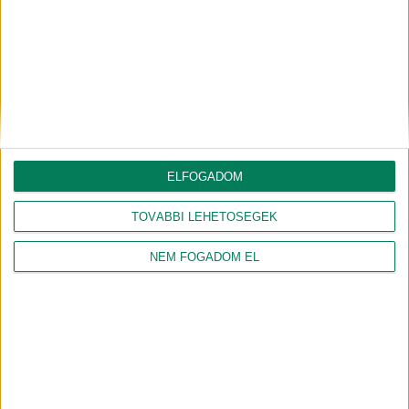
BIVALYOKKAL SUTTOGÓ
ZÖLDPONT
BIVALYOKKAL SUTTOGÓ
#CINCÉR
Egy rövid séta a baglyokért
Páncélosaink útra keltek
2022.01.27.
2021.05.28.
Végre itt a tél, röpködnek a mínuszok,
Aki magyar, az szerencsés, aki
de a természet szerelmeseit ez sem
debreceni, az még inkább. Szerencsés,
tarthatta vissza attól, hogy közös
mert különleges élővilág veszi körül
sétára induljanak...
minden nap. Ezeket az élőlényeket...
ELFOGADOM
TOVÁBBI LEHETŐSÉGEK
NEM FOGADOM EL
BIVALYOKKAL SUTTOGÓ
#TÁVCSŐ
BIVALYOKKAL SUTTOGÓ
#CINCÉR
A sirató gerle
Kék békák
2021.05.11.
2021.04.28.
A sirató gerle Észak-Amerika tipikus
A Milka tehénnel ellentétben kék