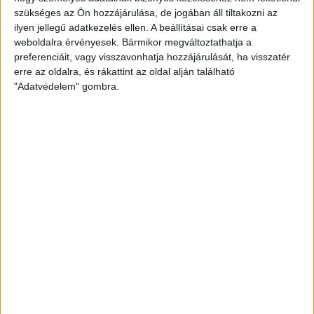
növényeink körülbelül 85%-a
napelemparkok. Ezt látva, az embernek
szükséges az Ön hozzájárulása, de jogában áll tiltakozni az
rovarbeporzású, de ez az arány...
néha hiányérzete támad. A hatékonyság
ilyen jellegű adatkezelés ellen. A beállításai csak erre a
több...
weboldalra érvényesek. Bármikor megváltoztathatja a
preferenciáit, vagy visszavonhatja hozzájárulását, ha visszatér
erre az oldalra, és rákattint az oldal alján található
"Adatvédelem" gombra.
BIVALYOKKAL SUTTOGÓ
BIVALYOKKAL SUTTOGÓ
#NAGYÍTÓ
Utánozzuk a természetet!
Minden, amit a fecskékről tudni
érdemes
2023.03.28.
2022.08.31.
A Kondorosi-ér partja közelében, a
Lencz-telepen, az Orosháza utca
Hasznos, káros Egy faj megítélése
szomszédságában, önkormányzati
többféle lehet. Őshonos, behurcolt,
területen egy aprócska (50
maradvány, invazív, hasznos,
négyzetméteres), de annál értékesebb
haszontalan. Míg az előbbi kategóriák
vadvirágos...
az ökológiai rendszer...