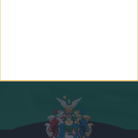
Csapatunk összes tagja
Csatlakozz
hozzánk!