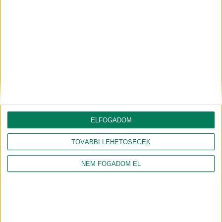
KÖRNYEZETBARÁT
#ZEROWASTE
DUZS LÁSZLÓ
#ZEROWASTE
Mikor térül meg a „slow
Trash me, azaz a Rob
fashion”?
Greenfield-vállalás
2022.06.30.
2022.06.17.
A fast fashion kifejezés egyre jobban
Sokunkat foglalkoztat a
beékelődik a társadalom tudatában. Ez
szeméttermeléssel generálódó
szó szerint azt jelenti: gyors divat. A
hulladékszigetek, -hegyek kialakulása.
ruhák zúdulnak...
A helyzet tragikussá válásában
azonban kevésbé hangsúlyozzuk a
saját szerepünket. Mi egyénenként...
ELFOGADOM
TOVÁBBI LEHETŐSÉGEK
NEM FOGADOM EL
MEZŐLÁTTA
#ZEROWASTE
MEZŐLÁTTA
#NUDLI