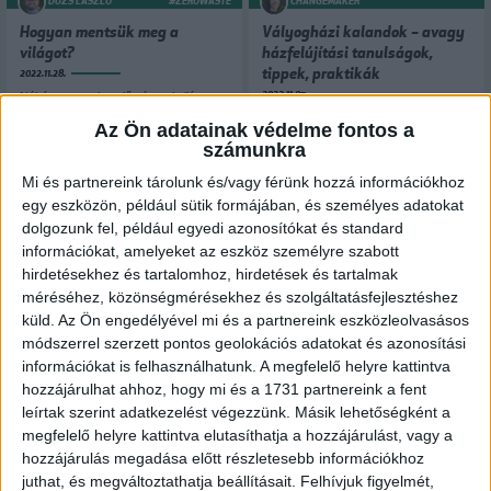
DUZS LÁSZLÓ
#ZEROWASTE
CHANGEMAKER
Hogyan mentsük meg a
Vályogházi kalandok – avagy
világot?
házfelújítási tanulságok,
tippek, praktikák
2022.11.28.
2022.11.07.
Néhány nappal ezelőtt érte el világ
népessége a 8 milliárd főt. A globális
Nemrégiben költözhettünk be az
Az Ön adatainak védelme fontos a
felmelegedés hatásait a saját bőrünkön
otthonukba, azonban eddig a pontig
számunkra
érezzük, élelmiszerválság...
kalandos út vezetett. Az alábbi cikkben
szeretném összefoglalni számotokra a
Mi és partnereink tárolunk és/vagy férünk hozzá információkhoz
házfelújítással...
egy eszközön, például sütik formájában, és személyes adatokat
dolgozunk fel, például egyedi azonosítókat és standard
információkat, amelyeket az eszköz személyre szabott
hirdetésekhez és tartalomhoz, hirdetések és tartalmak
méréséhez, közönségmérésekhez és szolgáltatásfejlesztéshez
küld.
Az Ön engedélyével mi és a partnereink eszközleolvasásos
módszerrel szerzett pontos geolokációs adatokat és azonosítási
információkat is felhasználhatunk. A megfelelő helyre kattintva
hozzájárulhat ahhoz, hogy mi és a 1731 partnereink a fent
CHANGEMAKER
#FITT
CHANGEMAKER
#NUDLI
leírtak szerint adatkezelést végezzünk. Másik lehetőségként a
Blessingway – Az én szülésre
Házi szederszörp gyorsan,
megfelelő helyre kattintva elutasíthatja a hozzájárulást, vagy a
bocsátó ünnepségem
egyszerűen
hozzájárulás megadása előtt részletesebb információkhoz
2022.10.20.
2022.08.30.
juthat, és megváltoztathatja beállításait.
Felhívjuk figyelmét,