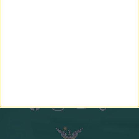
gazdasági agrármérnök, jogi
geográfus, projektmenedzser
szakokleveles közgazdász
Csapatunk összes tagja
Csatlakozz
hozzánk!