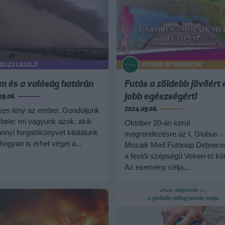
DUZS LÁSZLÓ
FUTURE OF DEBRECEN
lm és a valóság határán
Futás a zöldebb jövőért 
jobb egészségért!
09.06.
2024.09.06.
kes lény az ember. Gondoljunk
bele: mi vagyunk azok, akik
Október 20-án kerül
nyi forgatókönyvet kitalálunk
megrendezésre az I. Globus -
 hogyan is érhet véget a...
Mozaik Med Futónap Debrece
a festői szépségű Vekeri-tó kör
Az esemény célja,...