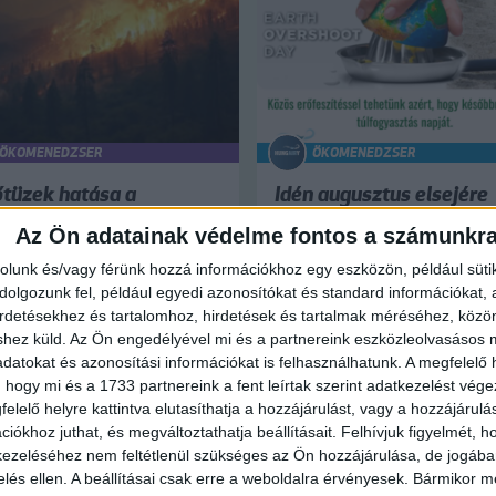
ÖKOMENEDZSER
ÖKOMENEDZSER
őtüzek hatása a
Idén augusztus elsejére
egőminőségre
esett a globális
Az Ön adatainak védelme fontos a számunkr
túlfogyasztás napja
09.02.
rolunk és/vagy férünk hozzá információkhoz egy eszközön, például süti
2024.08.08.
ri szárazságban az erdőtüzek
olgozunk fel, például egyedi azonosítókat és standard információkat,
zaporodnak és jelentős
A Global Footprint Network mi
irdetésekhez és tartalomhoz, hirdetések és tartalmak méréséhez, kö
ítást okoznak a természetben,
évben kiszámolja, hogy menny
shez küld.
Az Ön engedélyével mi és a partnereink eszközleolvasásos m
i lakóterületeken, súlyos
emberiség átlagfogyasztása é
datokat és azonosítási információkat is felhasználhatunk. A megfelelő h
sal vannak a
Föld átlagos eltartóképessége,
 hogy mi és a 1733 partnereink a fent leírtak szerint adatkezelést vég
őminőségre, a...
valamint megállapítja a...
elelő helyre kattintva elutasíthatja a hozzájárulást, vagy a hozzájárul
iókhoz juthat, és megváltoztathatja beállításait.
Felhívjuk figyelmét, 
ezeléséhez nem feltétlenül szükséges az Ön hozzájárulása, de jogában 
zelés ellen. A beállításai csak erre a weboldalra érvényesek. Bármikor m