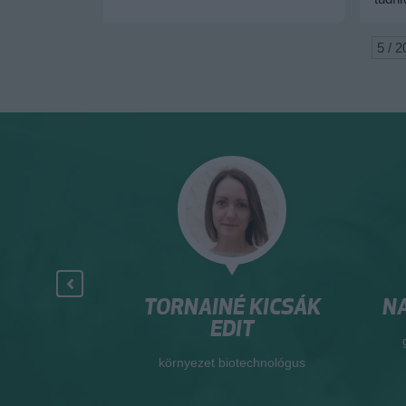
5 / 2
R. BACSÓ
TORNAINÉ KICSÁK
NA
RIA
EDIT
Élményközpont
környezet biotechnológus
ője