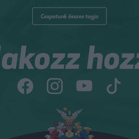
Csapatunk összes tagja
lakozz hoz