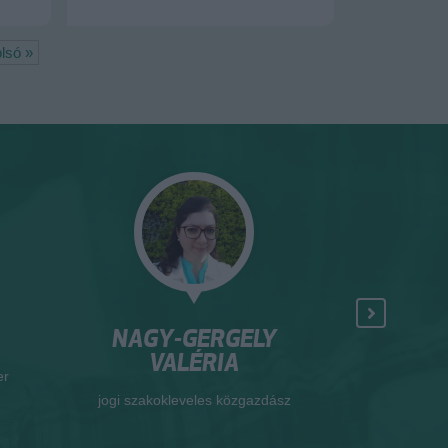
lsó »
NAGY-GERGELY
HAMEC
VALÉRIA
er
okleveles ter
jogi szakokleveles közgazdász