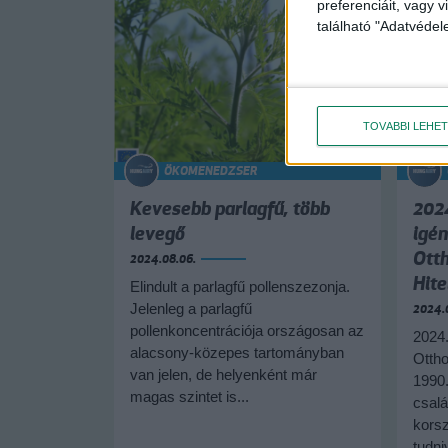
preferenciáit, vagy v
található "Adatvéde
TOVÁBBI LEHE
ÖKOMENEDZSER
Kevesebb parlagfű, több
2024
levegő
igén
Otth
2024.08.06.
Hit
Elindult a parlagfű pollenszezonja.
Jelenleg a parlagfű
2024.0
pollenkoncentrációja országosan az
2024.
alacsony-közepes tartományban
Ottho
van jelen, de helyenként már
1990.
magas szintet is...
csalá
korsz
tudni