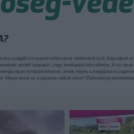
nőség-véd
A?
mára szolgáló környezeti erőforrások védelméről szól. Képzeljünk el 
 lennének amiből újrapapír-, vagy kerékpárút készülhetne. A víz oly
nergia olyan forrásból érkezne, amely képes a megújulásra (napener
t. Milyen lenne ez a pazarlás nélküli város? Életminőség tekintetéb