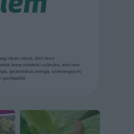
elem
egy olyan várost, ahol nincs
an érték lenne mindenki számára, amit nem
gia, geotermikus energia, szélenergia) és
en gazdagabb!