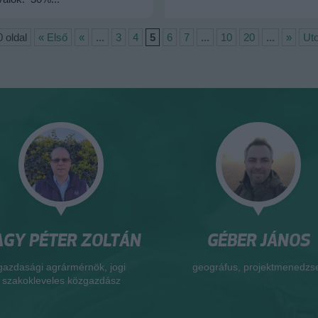
0 oldal
« Első
«
...
3
4
5
6
7
...
10
20
...
»
Uto
GY PÉTER ZOLTÁN
GÉBER JÁNOS
gazdasági agrármérnök, jogi
geográfus, projektmenedzs
szakokleveles közgazdász