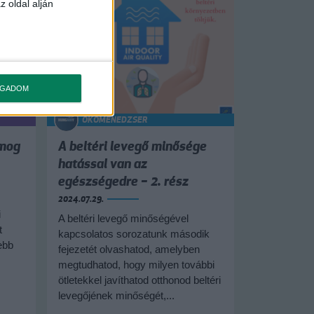
z oldal alján
OGADOM
ÖKOMENEDZSER
zmog
A beltéri levegő minősége
hatással van az
egészségedre – 2. rész
2024.07.29.
i
A beltéri levegő minőségével
t
kapcsolatos sorozatunk második
ebb
fejezetét olvashatod, amelyben
megtudhatod, hogy milyen további
ötletekkel javíthatod otthonod beltéri
levegőjének minőségét,...