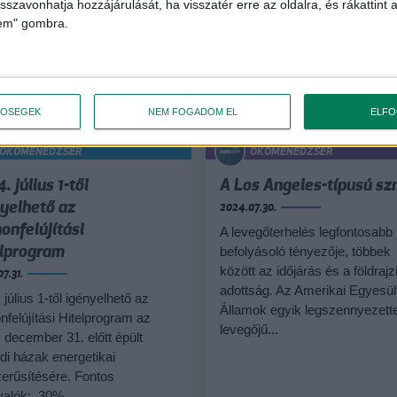
isszavonhatja hozzájárulását, ha visszatér erre az oldalra, és rákattint a
lem" gombra.
TŐSÉGEK
NEM FOGADOM EL
ELF
ÖKOMENEDZSER
ÖKOMENEDZSER
. július 1-től
A Los Angeles-típusú s
yelhető az
2024.07.30.
onfelújítási
A levegőterhelés legfontosabb
elprogram
befolyásoló tényezője, többek
között az időjárás és a földrajz
7.31.
adottság. Az Amerikai Egyesül
 július 1-től igényelhető az
Államok egyik legszennyezett
nfelújítási Hitelprogram az
levegőjű...
 december 31. előtt épült
di házak energetikai
erűsítésére. Fontos
valók: 30%...