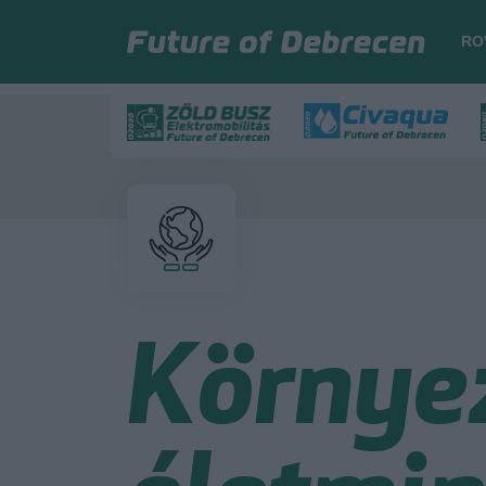
RO
Környez