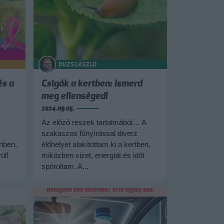
DUZS LÁSZLÓ
és a
Csigák a kertben: Ismerd
meg ellenséged!
2024.09.05.
Az előző részek tartalmából… A
szakaszos fűnyírással diverz
nben,
élőhelyet alakítottam ki a kertben,
ül!
miközben vizet, energiát és időt
spóroltam. A...